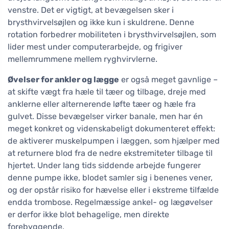
venstre. Det er vigtigt, at bevægelsen sker i
brysthvirvelsøjlen og ikke kun i skuldrene. Denne
rotation forbedrer mobiliteten i brysthvirvelsøjlen, som
lider mest under computerarbejde, og frigiver
mellemrummene mellem ryghvirvlerne.
Øvelser for ankler og lægge
er også meget gavnlige –
at skifte vægt fra hæle til tæer og tilbage, dreje med
anklerne eller alternerende løfte tæer og hæle fra
gulvet. Disse bevægelser virker banale, men har én
meget konkret og videnskabeligt dokumenteret effekt:
de aktiverer muskelpumpen i læggen, som hjælper med
at returnere blod fra de nedre ekstremiteter tilbage til
hjertet. Under lang tids siddende arbejde fungerer
denne pumpe ikke, blodet samler sig i benenes vener,
og der opstår risiko for hævelse eller i ekstreme tilfælde
endda trombose. Regelmæssige ankel- og lægøvelser
er derfor ikke blot behagelige, men direkte
forebyggende.