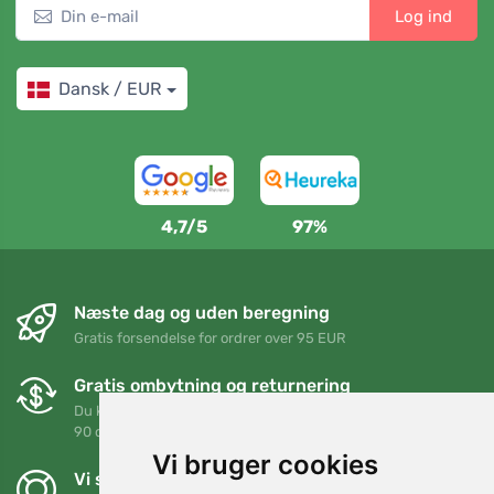
Log ind
Dansk / EUR
4,7/5
97%
Næste dag og uden beregning
Gratis forsendelse for ordrer over 95 EUR
Gratis ombytning og returnering
Du kan returnere eller bytte din ordre når som helst inden for
90 dage
Vi bruger cookies
Vi støtter Trees.org