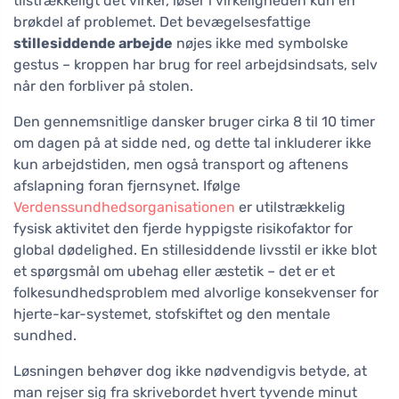
tilstrækkeligt det virker, løser i virkeligheden kun en
brøkdel af problemet. Det bevægelsesfattige
stillesiddende arbejde
nøjes ikke med symbolske
gestus – kroppen har brug for reel arbejdsindsats, selv
når den forbliver på stolen.
Den gennemsnitlige dansker bruger cirka 8 til 10 timer
om dagen på at sidde ned, og dette tal inkluderer ikke
kun arbejdstiden, men også transport og aftenens
afslapning foran fjernsynet. Ifølge
Verdenssundhedsorganisationen
er utilstrækkelig
fysisk aktivitet den fjerde hyppigste risikofaktor for
global dødelighed. En stillesiddende livsstil er ikke blot
et spørgsmål om ubehag eller æstetik – det er et
folkesundhedsproblem med alvorlige konsekvenser for
hjerte-kar-systemet, stofskiftet og den mentale
sundhed.
Løsningen behøver dog ikke nødvendigvis betyde, at
man rejser sig fra skrivebordet hvert tyvende minut