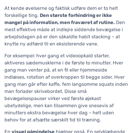
At kende øvelserne og faktisk udføre dem er to helt
forskellige ting.
Den største forhindring er ikke
mangel på information, men fraværet af rutine.
Den
mest effektive måde at indlejre siddende bevægelse i
arbejdsdagen på er den såkaldte habit stacking – at
knytte ny adfærd til en eksisterende vane.
For eksempel: hver gang et videoopkald starter,
aktiveres sædemusklerne i de første to minutter. Hver
gang man venter på, at en fil eller hjemmeside
indlæses, rotation af overkroppen til begge sider. Hver
gang man går efter kaffe, fem langsomme squats inden
man forlader skrivebordet. Disse små
bevægelsespauser virker ved første øjekast
ubetydelige, men kan tilsammen give snesevis af
minutters ekstra bevægelse hver dag – helt uden
behov for at afsætte særskilt tid til træning.
En
visuel påmindelse
hjælper også. En selvklæbende