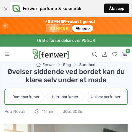
×
Ferwer: parfume & kosmetik
Åbn app
⚡
SUMMER-rabat lige nu!
×
SUMMER
Åbn app
Gratis forsendelse over 95 EUR
0
Ferwer
Blog
Sundhed
Øvelser siddende ved bordet kan du
klare selv under et møde
Dameparfumer
Herreparfumer
Unisex parfumer
Petr Novák
11 min
30.6.2026