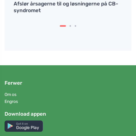
r dit
Afslør årsagerne til og løsningerne på CB-
Hvad 
syndromet
forn
Ferwer
Om os
Engros
Download appen
Get it on
Google Play