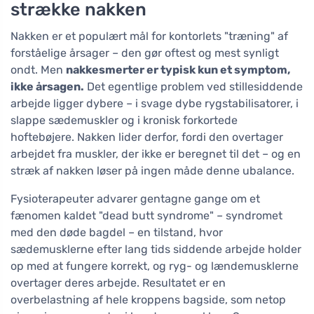
strække nakken
Nakken er et populært mål for kontorlets "træning" af
forståelige årsager – den gør oftest og mest synligt
ondt. Men
nakkesmerter er typisk kun et symptom,
ikke årsagen.
Det egentlige problem ved stillesiddende
arbejde ligger dybere – i svage dybe rygstabilisatorer, i
slappe sædemuskler og i kronisk forkortede
hoftebøjere. Nakken lider derfor, fordi den overtager
arbejdet fra muskler, der ikke er beregnet til det – og en
stræk af nakken løser på ingen måde denne ubalance.
Fysioterapeuter advarer gentagne gange om et
fænomen kaldet "dead butt syndrome" – syndromet
med den døde bagdel – en tilstand, hvor
sædemusklerne efter lang tids siddende arbejde holder
op med at fungere korrekt, og ryg- og lændemusklerne
overtager deres arbejde. Resultatet er en
overbelastning af hele kroppens bagside, som netop