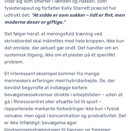
viser sig som smerter i lænden og nakken. Som
fysioterapeut og forfatter Kelly Starrett præcist har
udtrykt det:
"At sidde er som sukker – lidt er fint, men
moderne doser er giftige."
Det følger heraf, at meningsfuld træning ved
skrivebordet skal målrettes mod hele kroppen, ikke kun
det område, der aktuelt gør ondt. Det handler om en
systemisk tilgang, ikke om et plaster på ét specifikt
problem.
Et interessant eksempel kommer fra mange
menneskers erfaringer med hybridarbejde. De, der
bevidst begyndte at indlægge kortere
bevægelsessekvenser direkte i arbejdstiden – uden at
gå i fitnesscentret eller afsætte tid til sport –
rapporterede markante forbedringer ikke kun i fysisk
velvære, men også i koncentration og produktivitet. Det
er ikke tilfældigt: bevægelse øger
blodgennemstrømningen til hjernen og fremmer