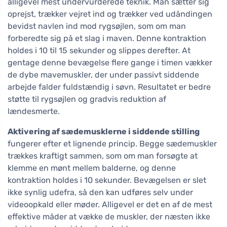
alligevel mest undervurderede teknik. Man sætter sig
oprejst, trækker vejret ind og trækker ved udåndingen
bevidst navlen ind mod rygsøjlen, som om man
forberedte sig på et slag i maven. Denne kontraktion
holdes i 10 til 15 sekunder og slippes derefter. At
gentage denne bevægelse flere gange i timen vækker
de dybe mavemuskler, der under passivt siddende
arbejde falder fuldstændig i søvn. Resultatet er bedre
støtte til rygsøjlen og gradvis reduktion af
lændesmerte.
Aktivering af sædemusklerne i siddende stilling
fungerer efter et lignende princip. Begge sædemuskler
trækkes kraftigt sammen, som om man forsøgte at
klemme en mønt mellem balderne, og denne
kontraktion holdes i 10 sekunder. Bevægelsen er slet
ikke synlig udefra, så den kan udføres selv under
videoopkald eller møder. Alligevel er det en af de mest
effektive måder at vække de muskler, der næsten ikke