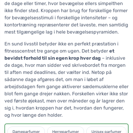
de dage eller timer, hvor bevægelse ellers simpelthen
ikke finder sted. Kroppen har brug for forskellige former
for bevægelsesstimuli i forskellige intensiteter – og
kontortræning repræsenterer det laveste, men samtidig
mest tilgængelige lag i hele bevægelsespy​ramiden.
En sund livsstil betyder ikke en perfekt præstation i
fitnesscentret tre gange om ugen. Det betyder
et
bevidst forhold til sin egen krop hver dag
– inklusive
de dage, hvor man sidder ved skrivebordet fra morgen
til aften med deadlines, der vælter ind. Netop på
sådanne dage afgøres det, om man i løbet af
arbejdsdagen fem gange aktiverer sædemusklerne eller
blot fem gange drejer nakken. Forskellen virker ikke stor
ved første øjekast, men over måneder og år lagrer den
sig i, hvordan kroppen har det, hvordan den fungerer,
og hvor længe den holder.
Dameparfumer
Herreparfumer
Unisex parfumer