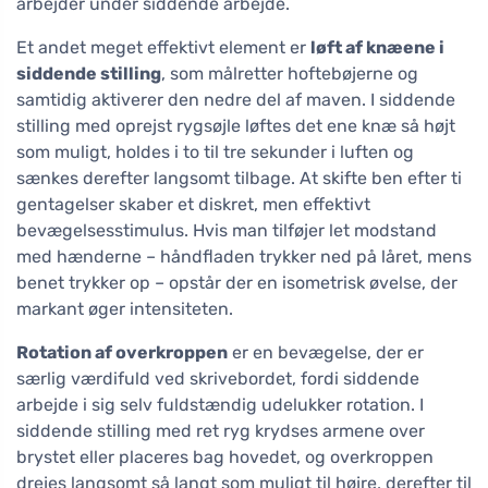
arbejder under siddende arbejde.
Et andet meget effektivt element er
løft af knæene i
siddende stilling
, som målretter hoftebøjerne og
samtidig aktiverer den nedre del af maven. I siddende
stilling med oprejst rygsøjle løftes det ene knæ så højt
som muligt, holdes i to til tre sekunder i luften og
sænkes derefter langsomt tilbage. At skifte ben efter ti
gentagelser skaber et diskret, men effektivt
bevægelsesstimulus. Hvis man tilføjer let modstand
med hænderne – håndfladen trykker ned på låret, mens
benet trykker op – opstår der en isometrisk øvelse, der
markant øger intensiteten.
Rotation af overkroppen
er en bevægelse, der er
særlig værdifuld ved skrivebordet, fordi siddende
arbejde i sig selv fuldstændig udelukker rotation. I
siddende stilling med ret ryg krydses armene over
brystet eller placeres bag hovedet, og overkroppen
drejes langsomt så langt som muligt til højre, derefter til