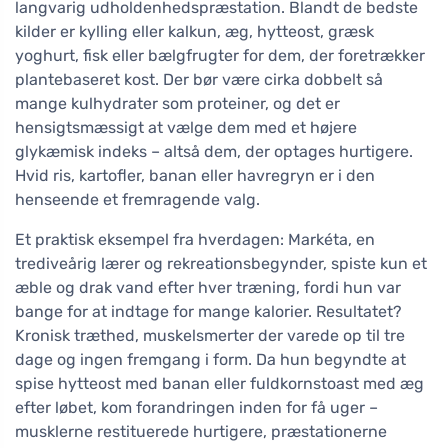
langvarig udholdenhedspræstation. Blandt de bedste
kilder er kylling eller kalkun, æg, hytteost, græsk
yoghurt, fisk eller bælgfrugter for dem, der foretrækker
plantebaseret kost. Der bør være cirka dobbelt så
mange kulhydrater som proteiner, og det er
hensigtsmæssigt at vælge dem med et højere
glykæmisk indeks – altså dem, der optages hurtigere.
Hvid ris, kartofler, banan eller havregryn er i den
henseende et fremragende valg.
Et praktisk eksempel fra hverdagen: Markéta, en
trediveårig lærer og rekreationsbegynder, spiste kun et
æble og drak vand efter hver træning, fordi hun var
bange for at indtage for mange kalorier. Resultatet?
Kronisk træthed, muskelsmerter der varede op til tre
dage og ingen fremgang i form. Da hun begyndte at
spise hytteost med banan eller fuldkornstoast med æg
efter løbet, kom forandringen inden for få uger –
musklerne restituerede hurtigere, præstationerne