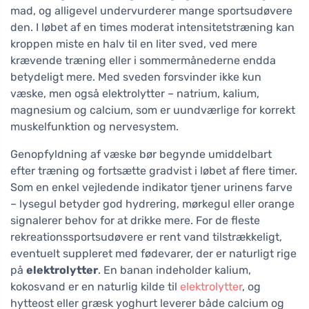
mad, og alligevel undervurderer mange sportsudøvere
den. I løbet af en times moderat intensitetstræning kan
kroppen miste en halv til en liter sved, ved mere
krævende træning eller i sommermånederne endda
betydeligt mere. Med sveden forsvinder ikke kun
væske, men også elektrolytter – natrium, kalium,
magnesium og calcium, som er uundværlige for korrekt
muskelfunktion og nervesystem.
Genopfyldning af væske bør begynde umiddelbart
efter træning og fortsætte gradvist i løbet af flere timer.
Som en enkel vejledende indikator tjener urinens farve
– lysegul betyder god hydrering, mørkegul eller orange
signalerer behov for at drikke mere. For de fleste
rekreationssportsudøvere er rent vand tilstrækkeligt,
eventuelt suppleret med fødevarer, der er naturligt rige
på
elektrolytter
. En banan indeholder kalium,
kokosvand er en naturlig kilde til
elektrolytter
, og
hytteost eller græsk yoghurt leverer både calcium og