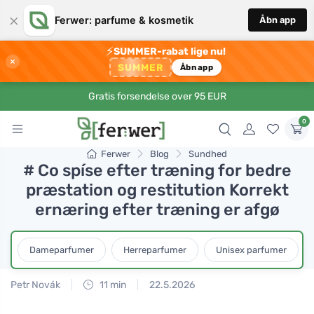
×
Ferwer: parfume & kosmetik
Åbn app
⚡
SUMMER-rabat lige nu!
×
SUMMER
Åbn app
Gratis forsendelse over 95 EUR
0
Ferwer
Blog
Sundhed
# Co spíse efter træning for bedre
præstation og restitution Korrekt
ernæring efter træning er afgø
Dameparfumer
Herreparfumer
Unisex parfumer
Petr Novák
11 min
22.5.2026