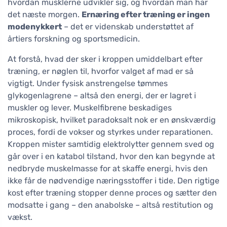
hvordan musklerne udvikler sig, og hvordan man har
det næste morgen.
Ernæring efter træning er ingen
modenykkert
– det er videnskab understøttet af
årtiers forskning og sportsmedicin.
At forstå, hvad der sker i kroppen umiddelbart efter
træning, er nøglen til, hvorfor valget af mad er så
vigtigt. Under fysisk anstrengelse tømmes
glykogenlagrene – altså den energi, der er lagret i
muskler og lever. Muskelfibrene beskadiges
mikroskopisk, hvilket paradoksalt nok er en ønskværdig
proces, fordi de vokser og styrkes under reparationen.
Kroppen mister samtidig elektrolytter gennem sved og
går over i en katabol tilstand, hvor den kan begynde at
nedbryde muskelmasse for at skaffe energi, hvis den
ikke får de nødvendige næringsstoffer i tide. Den rigtige
kost efter træning stopper denne proces og sætter den
modsatte i gang – den anabolske – altså restitution og
vækst.