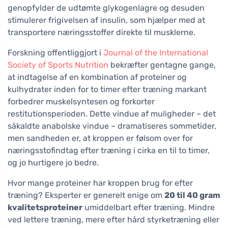
genopfylder de udtømte glykogenlagre og desuden
stimulerer frigivelsen af insulin, som hjælper med at
transportere næringsstoffer direkte til musklerne.
Forskning offentliggjort i
Journal of the International
Society of Sports Nutrition
bekræfter gentagne gange,
at indtagelse af en kombination af proteiner og
kulhydrater inden for to timer efter træning markant
forbedrer muskelsyntesen og forkorter
restitutionsperioden. Dette vindue af muligheder – det
såkaldte anabolske vindue – dramatiseres sommetider,
men sandheden er, at kroppen er følsom over for
næringsstofindtag efter træning i cirka en til to timer,
og jo hurtigere jo bedre.
Hvor mange proteiner har kroppen brug for efter
træning? Eksperter er generelt enige om
20 til 40 gram
kvalitetsproteiner
umiddelbart efter træning. Mindre
ved lettere træning, mere efter hård styrketræning eller