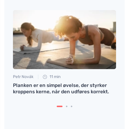
Petr Novák
11 min
Eva No
r og
Planken er en simpel øvelse, der styrker
Lække
kroppens kerne, når den udføres korrekt.