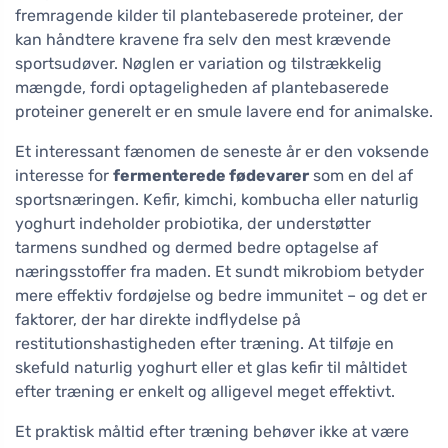
fremragende kilder til plantebaserede proteiner, der
kan håndtere kravene fra selv den mest krævende
sportsudøver. Nøglen er variation og tilstrækkelig
mængde, fordi optageligheden af plantebaserede
proteiner generelt er en smule lavere end for animalske.
Et interessant fænomen de seneste år er den voksende
interesse for
fermenterede fødevarer
som en del af
sportsnæringen. Kefir, kimchi, kombucha eller naturlig
yoghurt indeholder probiotika, der understøtter
tarmens sundhed og dermed bedre optagelse af
næringsstoffer fra maden. Et sundt mikrobiom betyder
mere effektiv fordøjelse og bedre immunitet – og det er
faktorer, der har direkte indflydelse på
restitutionshastigheden efter træning. At tilføje en
skefuld naturlig yoghurt eller et glas kefir til måltidet
efter træning er enkelt og alligevel meget effektivt.
Et praktisk måltid efter træning behøver ikke at være