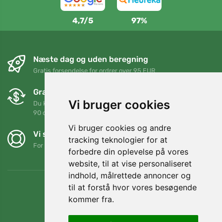
4,7/5
97%
Næste dag og uden beregning
Gratis forsendelse for ordrer over 95 EUR
Gratis ombytning og returnering
Vi bruger cookies
Du kan returnere eller bytte din ordre når som helst inden for
90 dage
Vi bruger cookies og andre
Vi støtter Trees.org
tracking teknologier for at
For hver ordre planter vi et træ! Læs mere
Om os
.
forbedre din oplevelse på vores
website, til at vise personaliseret
indhold, målrettede annoncer og
til at forstå hvor vores besøgende
kommer fra.