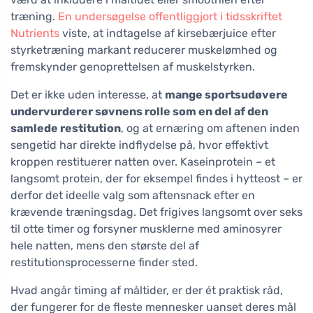
træning.
En undersøgelse offentliggjort i tidsskriftet
Nutrients
viste, at indtagelse af kirsebærjuice efter
styrketræning markant reducerer muskelømhed og
fremskynder genoprettelsen af muskelstyrken.
Det er ikke uden interesse, at
mange sportsudøvere
undervurderer søvnens rolle som en del af den
samlede restitution
, og at ernæring om aftenen inden
sengetid har direkte indflydelse på, hvor effektivt
kroppen restituerer natten over. Kaseinprotein – et
langsomt protein, der for eksempel findes i hytteost – er
derfor det ideelle valg som aftensnack efter en
krævende træningsdag. Det frigives langsomt over seks
til otte timer og forsyner musklerne med aminosyrer
hele natten, mens den største del af
restitutionsprocesserne finder sted.
Hvad angår timing af måltider, er der ét praktisk råd,
der fungerer for de fleste mennesker uanset deres mål