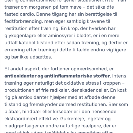
træner om morgenen på tom mave – det såkaldte
fasted cardio. Denne tilgang har sin berettigelse til
fedtforbrænding, men øger samtidig kravene til
restitution efter træning. En krop, der hverken har
glykogenlagre eller aminosyrer i blodet, er i en mere
udtalt katabol tilstand efter sådan træning, og derfor er
ernæring efter træning i dette tilfælde endnu vigtigere
og bør ikke udsættes.
Et andet aspekt, der fortjener opmærksomhed, er
antioxidanter og antiinflammatoriske stoffer
. Intens
træning øger naturligt det oxidative stress i kroppen –
produktionen af frie radikaler, der skader celler. En kost
rig på antioxidanter hjælper med at afbøde denne
tilstand og fremskynder dermed restitutionen. Bær som
blåbær, hindbær eller kirsebær er i den henseende
ekstraordinært effektive. Gurkemeje, ingefær og
bladgrøntsager er andre naturlige hjælpere, der er
værd at inkludere i måltidet eller smoothien efter