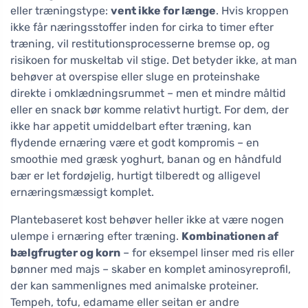
eller træningstype:
vent ikke for længe
. Hvis kroppen
ikke får næringsstoffer inden for cirka to timer efter
træning, vil restitutionsprocesserne bremse op, og
risikoen for muskeltab vil stige. Det betyder ikke, at man
behøver at overspise eller sluge en proteinshake
direkte i omklædningsrummet – men et mindre måltid
eller en snack bør komme relativt hurtigt. For dem, der
ikke har appetit umiddelbart efter træning, kan
flydende ernæring være et godt kompromis – en
smoothie med græsk yoghurt, banan og en håndfuld
bær er let fordøjelig, hurtigt tilberedt og alligevel
ernæringsmæssigt komplet.
Plantebaseret kost behøver heller ikke at være nogen
ulempe i ernæring efter træning.
Kombinationen af
bælgfrugter og korn
– for eksempel linser med ris eller
bønner med majs – skaber en komplet aminosyreprofil,
der kan sammenlignes med animalske proteiner.
Tempeh, tofu, edamame eller seitan er andre