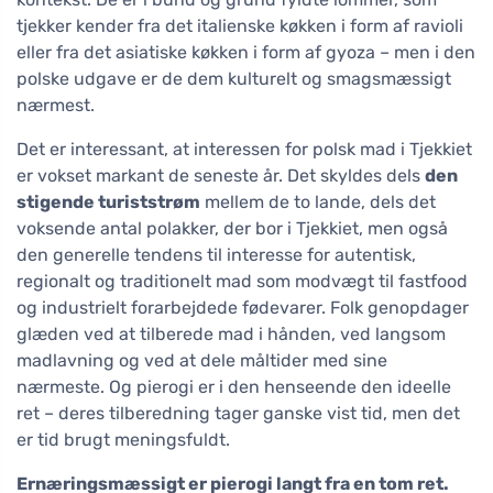
tjekker kender fra det italienske køkken i form af ravioli
eller fra det asiatiske køkken i form af gyoza – men i den
polske udgave er de dem kulturelt og smagsmæssigt
nærmest.
Det er interessant, at interessen for polsk mad i Tjekkiet
er vokset markant de seneste år. Det skyldes dels
den
stigende turiststrøm
mellem de to lande, dels det
voksende antal polakker, der bor i Tjekkiet, men også
den generelle tendens til interesse for autentisk,
regionalt og traditionelt mad som modvægt til fastfood
og industrielt forarbejdede fødevarer. Folk genopdager
glæden ved at tilberede mad i hånden, ved langsom
madlavning og ved at dele måltider med sine
nærmeste. Og pierogi er i den henseende den ideelle
ret – deres tilberedning tager ganske vist tid, men det
er tid brugt meningsfuldt.
Ernæringsmæssigt er pierogi langt fra en tom ret.