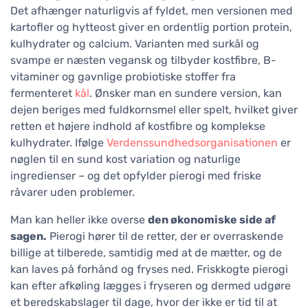
Det afhænger naturligvis af fyldet, men versionen med
kartofler og hytteost giver en ordentlig portion protein,
kulhydrater og calcium. Varianten med surkål og
svampe er næsten vegansk og tilbyder kostfibre, B-
vitaminer og gavnlige probiotiske stoffer fra
fermenteret
kål
. Ønsker man en sundere version, kan
dejen beriges med fuldkornsmel eller spelt, hvilket giver
retten et højere indhold af kostfibre og komplekse
kulhydrater. Ifølge
Verdenssundhedsorganisationen
er
nøglen til en sund kost variation og naturlige
ingredienser – og det opfylder pierogi med friske
råvarer uden problemer.
Man kan heller ikke overse
den økonomiske side af
sagen.
Pierogi hører til de retter, der er overraskende
billige at tilberede, samtidig med at de mætter, og de
kan laves på forhånd og fryses ned. Friskkogte pierogi
kan efter afkøling lægges i fryseren og dermed udgøre
et beredskabslager til dage, hvor der ikke er tid til at