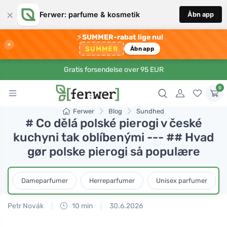
×
Ferwer: parfume & kosmetik
Åbn app
⚡
SUMMER-rabat lige nu!
×
SUMMER
Åbn app
Gratis forsendelse over 95 EUR
0
Ferwer
Blog
Sundhed
# Co dělá polské pierogi v české
kuchyni tak oblíbenými --- ## Hvad
gør polske pierogi så populære
Dameparfumer
Herreparfumer
Unisex parfumer
Petr Novák
10 min
30.6.2026