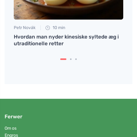
Petr Novák
10 min
Jan S
ger
Hvordan man nyder kinesiske syltede æg i
Sympt
utraditionelle retter
hvord
Ferwer
Om os
Engros