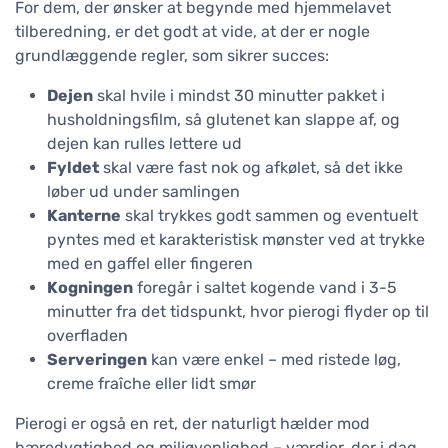
For dem, der ønsker at begynde med hjemmelavet
tilberedning, er det godt at vide, at der er nogle
grundlæggende regler, som sikrer succes:
Dejen
skal hvile i mindst 30 minutter pakket i
husholdningsfilm, så glutenet kan slappe af, og
dejen kan rulles lettere ud
Fyldet
skal være fast nok og afkølet, så det ikke
løber ud under samlingen
Kanterne
skal trykkes godt sammen og eventuelt
pyntes med et karakteristisk mønster ved at trykke
med en gaffel eller fingeren
Kogningen
foregår i saltet kogende vand i 3-5
minutter fra det tidspunkt, hvor pierogi flyder op til
overfladen
Serveringen
kan være enkel – med ristede løg,
creme fraîche eller lidt smør
Pierogi er også en ret, der naturligt hælder mod
bæredygtighed og miljøvenlighed – værdier, der i dag