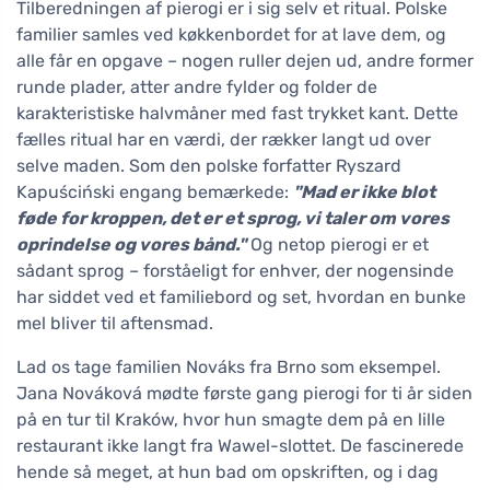
Tilberedningen af pierogi er i sig selv et ritual. Polske
familier samles ved køkkenbordet for at lave dem, og
alle får en opgave – nogen ruller dejen ud, andre former
runde plader, atter andre fylder og folder de
karakteristiske halvmåner med fast trykket kant. Dette
fælles ritual har en værdi, der rækker langt ud over
selve maden. Som den polske forfatter Ryszard
Kapuściński engang bemærkede:
"Mad er ikke blot
føde for kroppen, det er et sprog, vi taler om vores
oprindelse og vores bånd."
Og netop pierogi er et
sådant sprog – forståeligt for enhver, der nogensinde
har siddet ved et familiebord og set, hvordan en bunke
mel bliver til aftensmad.
Lad os tage familien Nováks fra Brno som eksempel.
Jana Nováková mødte første gang pierogi for ti år siden
på en tur til Kraków, hvor hun smagte dem på en lille
restaurant ikke langt fra Wawel-slottet. De fascinerede
hende så meget, at hun bad om opskriften, og i dag