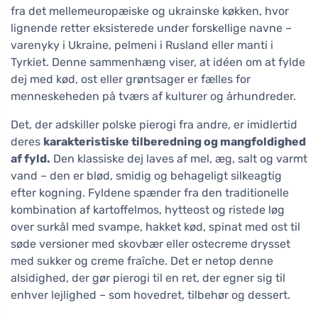
fra det mellemeuropæiske og ukrainske køkken, hvor
lignende retter eksisterede under forskellige navne –
varenyky i Ukraine, pelmeni i Rusland eller manti i
Tyrkiet. Denne sammenhæng viser, at idéen om at fylde
dej med kød, ost eller grøntsager er fælles for
menneskeheden på tværs af kulturer og århundreder.
Det, der adskiller polske pierogi fra andre, er imidlertid
deres
karakteristiske tilberedning og mangfoldighed
af fyld.
Den klassiske dej laves af mel, æg, salt og varmt
vand – den er blød, smidig og behageligt silkeagtig
efter kogning. Fyldene spænder fra den traditionelle
kombination af kartoffelmos, hytteost og ristede løg
over surkål med svampe, hakket kød, spinat med ost til
søde versioner med skovbær eller ostecreme drysset
med sukker og creme fraîche. Det er netop denne
alsidighed, der gør pierogi til en ret, der egner sig til
enhver lejlighed – som hovedret, tilbehør og dessert.