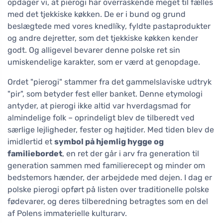
opdager vi, at pierogi har overraskende meget til fælles
med det tjekkiske køkken. De er i bund og grund
beslægtede med vores knedlíky, fyldte pastaprodukter
og andre dejretter, som det tjekkiske køkken kender
godt. Og alligevel bevarer denne polske ret sin
umiskendelige karakter, som er værd at genopdage.
Ordet "pierogi" stammer fra det gammelslaviske udtryk
"pir", som betyder fest eller banket. Denne etymologi
antyder, at pierogi ikke altid var hverdagsmad for
almindelige folk – oprindeligt blev de tilberedt ved
særlige lejligheder, fester og højtider. Med tiden blev de
imidlertid et
symbol på hjemlig hygge og
familiebordet
, en ret der går i arv fra generation til
generation sammen med familierecept og minder om
bedstemors hænder, der arbejdede med dejen. I dag er
polske pierogi opført på listen over traditionelle polske
fødevarer, og deres tilberedning betragtes som en del
af Polens immaterielle kulturarv.