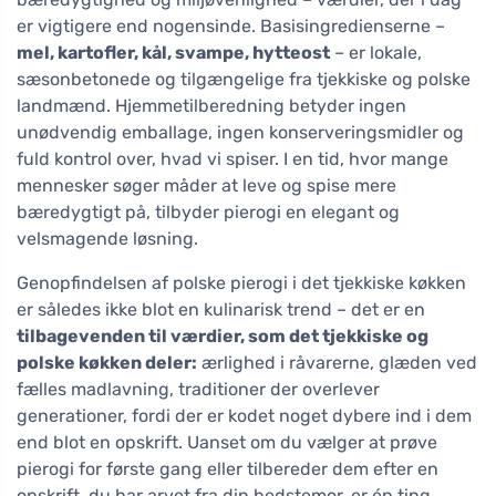
er vigtigere end nogensinde. Basisingredienserne –
mel, kartofler, kål, svampe, hytteost
– er lokale,
sæsonbetonede og tilgængelige fra tjekkiske og polske
landmænd. Hjemmetilberedning betyder ingen
unødvendig emballage, ingen konserveringsmidler og
fuld kontrol over, hvad vi spiser. I en tid, hvor mange
mennesker søger måder at leve og spise mere
bæredygtigt på, tilbyder pierogi en elegant og
velsmagende løsning.
Genopfindelsen af polske pierogi i det tjekkiske køkken
er således ikke blot en kulinarisk trend – det er en
tilbagevenden til værdier, som det tjekkiske og
polske køkken deler:
ærlighed i råvarerne, glæden ved
fælles madlavning, traditioner der overlever
generationer, fordi der er kodet noget dybere ind i dem
end blot en opskrift. Uanset om du vælger at prøve
pierogi for første gang eller tilbereder dem efter en
opskrift, du har arvet fra din bedstemor, er én ting