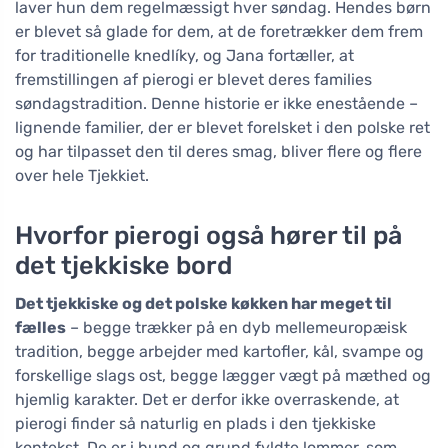
laver hun dem regelmæssigt hver søndag. Hendes børn
er blevet så glade for dem, at de foretrækker dem frem
for traditionelle knedlíky, og Jana fortæller, at
fremstillingen af pierogi er blevet deres families
søndagstradition. Denne historie er ikke enestående –
lignende familier, der er blevet forelsket i den polske ret
og har tilpasset den til deres smag, bliver flere og flere
over hele Tjekkiet.
Hvorfor pierogi også hører til på
det tjekkiske bord
Det tjekkiske og det polske køkken har meget til
fælles
– begge trækker på en dyb mellemeuropæisk
tradition, begge arbejder med kartofler, kål, svampe og
forskellige slags ost, begge lægger vægt på mæthed og
hjemlig karakter. Det er derfor ikke overraskende, at
pierogi finder så naturlig en plads i den tjekkiske
kontekst. De er i bund og grund fyldte lommer, som