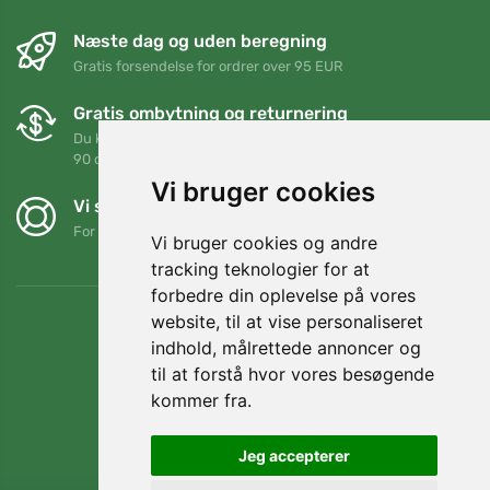
Næste dag og uden beregning
Gratis forsendelse for ordrer over 95 EUR
Gratis ombytning og returnering
Du kan returnere eller bytte din ordre når som helst inden for
90 dage
Vi bruger cookies
Vi støtter Trees.org
For hver ordre planter vi et træ! Læs mere
Om os
.
Vi bruger cookies og andre
tracking teknologier for at
forbedre din oplevelse på vores
website, til at vise personaliseret
indhold, målrettede annoncer og
til at forstå hvor vores besøgende
kommer fra.
Jeg accepterer