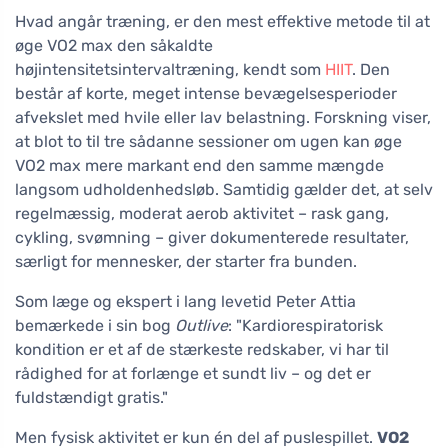
Hvad angår træning, er den mest effektive metode til at
øge VO2 max den såkaldte
højintensitetsintervaltræning, kendt som
HIIT
. Den
består af korte, meget intense bevægelsesperioder
afvekslet med hvile eller lav belastning. Forskning viser,
at blot to til tre sådanne sessioner om ugen kan øge
VO2 max mere markant end den samme mængde
langsom udholdenhedsløb. Samtidig gælder det, at selv
regelmæssig, moderat aerob aktivitet – rask gang,
cykling, svømning – giver dokumenterede resultater,
særligt for mennesker, der starter fra bunden.
Som læge og ekspert i lang levetid Peter Attia
bemærkede i sin bog
Outlive
: "Kardiorespiratorisk
kondition er et af de stærkeste redskaber, vi har til
rådighed for at forlænge et sundt liv – og det er
fuldstændigt gratis."
Men fysisk aktivitet er kun én del af puslespillet.
VO2