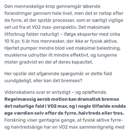
Den menneskelige krop gennemgår løbende
forandringer gennem hele livet, men det er netop efter
de fyrre, at der opstår processer, som er særligt vigtige
set ud fra et VO2 max-perspektiv. Det maksimale
iltforbrug falder naturligt – ifølge eksperter med cirka
10 % pr. ti år hos mennesker, der ikke er fysisk aktive.
Hjertet pumper mindre blod ved maksimal belastning,
musklerne udnytter ilt mindre effektivt, og lungerne
mister gradvist en del af deres kapacitet.
Her opstår det afgørende spørgsmål: er dette fald
uundgåeligt, eller kan det bremses?
Videnskabens svar er entydigt – og opløftende.
Regelmæssig aerob motion kan dramatisk bremse
det naturlige fald i VO2 max, og i nogle tilfælde endda
øge værdien selv efter de fyrre, halvtreds eller tres.
Forskning viser gentagne gange, at fysisk aktive fyrre-
og halvtredsårige har en VO2 max sammenlignelig med