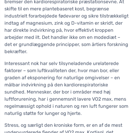
bremser den kardiorespiratoriske præstationsevne. At
skifte til en mere plantebaseret kost, begrænse
industrielt forarbejdede fødevarer og sikre tilstrækkeligt
indtag af magnesium, zink og D-vitamin er skridt, der
har direkte indvirkning på, hvor effektivt kroppen
arbejder med ilt. Det handler ikke om en modediæt –
det er grundlæggende principper, som årtiers forskning
bekræfter.
Interessant nok har selv tilsyneladende urelaterede
faktorer – som luftkvaliteten der, hvor man bor, eller
graden af eksponering for naturlige omgivelser – en
målbar indvirkning på den kardiorespiratoriske
sundhed. Mennesker, der bor i områder med høj
luftforurening, har i gennemsnit lavere VO2 max, mens
regelmæssigt ophold i naturen og ren luft fungerer som
naturlig støtte for lunger og hjerte.
Stress, og særligt den kroniske form, er en af de mest
undervurderede fjender af VO2 max. Kortisol, det