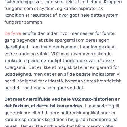
isolerede opgaver, men som dele af en helhed. Kroppen
fungerer som et system, og kardiorespiratorisk
kondition er resultatet af, hvor godt hele dette system
fungerer sammen.
De fyrre
er ofte den alder, hvor mennesker for første
gang begynder at stille spørgsmål om deres egen
dødelighed – om hvad der kommer, hvor længe de vil
være sunde og vitale. VO2 max giver overraskende
konkrete og videnskabeligt funderede svar på disse
spørgsmål. Det er ikke et magisk tal eller en garanti for
udødelighed, men det er en af de bedste indikatorer, vi
har til rådighed for at forstå, hvordan vores krop faktisk
har det – og hvad vi kan gøre ved det.
Det mest værdifulde ved hele VO2 max-historien er
det faktum, at dette tal kan ændres.
I modsætning til
genetisk arv eller tidligere helbredskomplikationer er
kardiorespiratorisk kondition i høj grad i hænderne på
os selv. Det er ikke nødvendigt at blive maratonløber