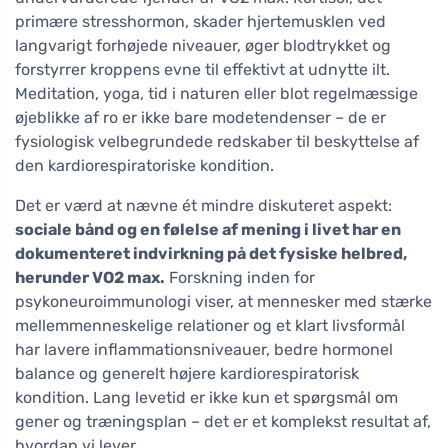
primære stresshormon, skader hjertemusklen ved
langvarigt forhøjede niveauer, øger blodtrykket og
forstyrrer kroppens evne til effektivt at udnytte ilt.
Meditation, yoga, tid i naturen eller blot regelmæssige
øjeblikke af ro er ikke bare modetendenser – de er
fysiologisk velbegrundede redskaber til beskyttelse af
den kardiorespiratoriske kondition.
Det er værd at nævne ét mindre diskuteret aspekt:
sociale bånd og en følelse af mening i livet har en
dokumenteret indvirkning på det fysiske helbred,
herunder VO2 max.
Forskning inden for
psykoneuroimmunologi viser, at mennesker med stærke
mellemmenneskelige relationer og et klart livsformål
har lavere inflammationsniveauer, bedre hormonel
balance og generelt højere kardiorespiratorisk
kondition. Lang levetid er ikke kun et spørgsmål om
gener og træningsplan – det er et komplekst resultat af,
hvordan vi lever.