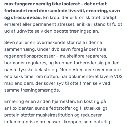
max fungerer nemlig ikke isoleret – det er tæt
forbundet med den samlede livsstil, ernæring, søvn
og stressniveau.
En krop, der er kronisk træt, dårligt
ernæret eller permanent stresset, er ikke i stand til fuldt
ud at udnytte selv den bedste træningsplan.
Søvn spiller en overraskende stor rolle i denne
sammenhæng. Under dyb søvn foregår centrale
regenerationsprocesser – muskelfibre repareres,
hormoner reguleres, og kroppen forbereder sig på den
næste fysiske belastning. Mennesker, der sover mindre
end seks timer om natten, har dokumenteret lavere VO2
max end dem, der sover syv til otte timer, selv ved
samme træningsmængde.
Ernæring er en anden hjørnesten. En kost rig på
antioxidanter, sunde fedtstoffer og tilstrækkeligt
protein støtter muskelrestitution og reducerer
inflammatoriske processer i kroppen, som naturligt