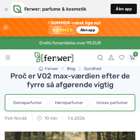
×
Ferwer: parfume & kosmetik
Åbn app
⚡
SUMMER-rabat lige nu!
×
SUMMER
Åbn app
Gratis forsendelse over 95 EUR
0
Ferwer
Blog
Sundhed
Proč er VO2 max-værdien efter de
fyrre så afgørende vigtig
Dameparfumer
Herreparfumer
Unisex parfumer
Petr Novák
10 min
7.6.2026