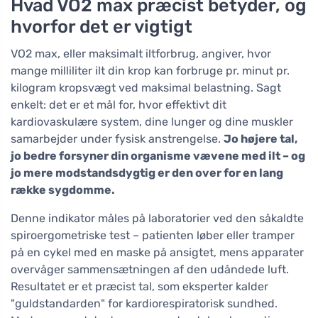
Hvad VO2 max præcist betyder, og
hvorfor det er vigtigt
VO2 max, eller maksimalt iltforbrug, angiver, hvor
mange milliliter ilt din krop kan forbruge pr. minut pr.
kilogram kropsvægt ved maksimal belastning. Sagt
enkelt: det er et mål for, hvor effektivt dit
kardiovaskulære system, dine lunger og dine muskler
samarbejder under fysisk anstrengelse.
Jo højere tal,
jo bedre forsyner din organisme vævene med ilt – og
jo mere modstandsdygtig er den over for en lang
række sygdomme.
Denne indikator måles på laboratorier ved den såkaldte
spiroergometriske test – patienten løber eller tramper
på en cykel med en maske på ansigtet, mens apparater
overvåger sammensætningen af den udåndede luft.
Resultatet er et præcist tal, som eksperter kalder
"guldstandarden" for kardiorespiratorisk sundhed.