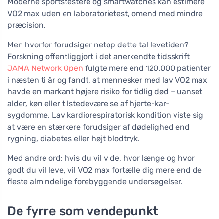
Moderne sportstestere og smartwatches kan estimere
VO2 max uden en laboratorietest, omend med mindre
præcision.
Men hvorfor forudsiger netop dette tal levetiden?
Forskning offentliggjort i det anerkendte tidsskrift
JAMA Network Open
fulgte mere end 120.000 patienter
i næsten ti år og fandt, at mennesker med lav VO2 max
havde en markant højere risiko for tidlig død – uanset
alder, køn eller tilstedeværelse af hjerte-kar-
sygdomme. Lav kardiorespiratorisk kondition viste sig
at være en stærkere forudsiger af dødelighed end
rygning, diabetes eller højt blodtryk.
Med andre ord: hvis du vil vide, hvor længe og hvor
godt du vil leve, vil VO2 max fortælle dig mere end de
fleste almindelige forebyggende undersøgelser.
De fyrre som vendepunkt