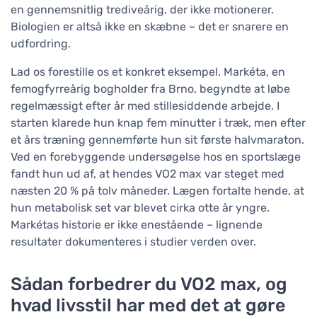
en gennemsnitlig trediveårig, der ikke motionerer.
Biologien er altså ikke en skæbne – det er snarere en
udfordring.
Lad os forestille os et konkret eksempel. Markéta, en
femogfyrreårig bogholder fra Brno, begyndte at løbe
regelmæssigt efter år med stillesiddende arbejde. I
starten klarede hun knap fem minutter i træk, men efter
et års træning gennemførte hun sit første halvmaraton.
Ved en forebyggende undersøgelse hos en sportslæge
fandt hun ud af, at hendes VO2 max var steget med
næsten 20 % på tolv måneder. Lægen fortalte hende, at
hun metabolisk set var blevet cirka otte år yngre.
Markétas historie er ikke enestående – lignende
resultater dokumenteres i studier verden over.
Sådan forbedrer du VO2 max, og
hvad livsstil har med det at gøre