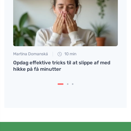
Martina Domanská
10 min
Petr N
ig i
Opdag effektive tricks til at slippe af med
Vagin
hikke på få minutter
kvind