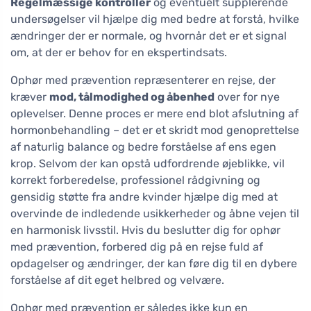
Regelmæssige kontroller
og eventuelt supplerende
undersøgelser vil hjælpe dig med bedre at forstå, hvilke
ændringer der er normale, og hvornår det er et signal
om, at der er behov for en ekspertindsats.
Ophør med prævention repræsenterer en rejse, der
kræver
mod, tålmodighed og åbenhed
over for nye
oplevelser. Denne proces er mere end blot afslutning af
hormonbehandling – det er et skridt mod genoprettelse
af naturlig balance og bedre forståelse af ens egen
krop. Selvom der kan opstå udfordrende øjeblikke, vil
korrekt forberedelse, professionel rådgivning og
gensidig støtte fra andre kvinder hjælpe dig med at
overvinde de indledende usikkerheder og åbne vejen til
en harmonisk livsstil. Hvis du beslutter dig for ophør
med prævention, forbered dig på en rejse fuld af
opdagelser og ændringer, der kan føre dig til en dybere
forståelse af dit eget helbred og velvære.
Ophør med prævention er således ikke kun en