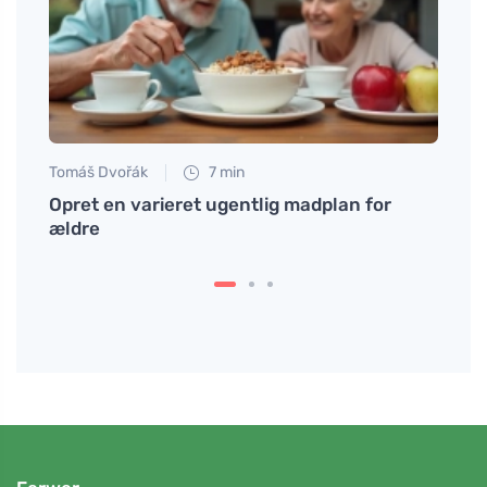
Tomáš Dvořák
7 min
Jan S
 at
Opret en varieret ugentlig madplan for
Bagte
ældre
mætte