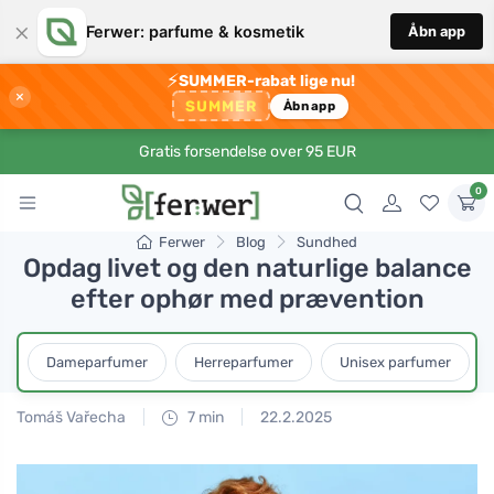
×
Ferwer: parfume & kosmetik
Åbn app
⚡
SUMMER-rabat lige nu!
×
SUMMER
Åbn app
Gratis forsendelse over 95 EUR
0
Ferwer
Blog
Sundhed
Opdag livet og den naturlige balance
efter ophør med prævention
Dameparfumer
Herreparfumer
Unisex parfumer
Tomáš Vařecha
7 min
22.2.2025