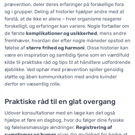
prævention, deler deres erfaringer på forskellige fora
og i grupper. Deling af historier hjælper andre med at
forstå, at de ikke er alene – hver organisme reagerer
forskelligt, og erfaringer kan variere. Nogle fortæller om
de første
komplikationer og usikkerhed
, mens andre
fremhæver, hvordan der efter nogle måneder opstod en
følelse af
større frihed og harmoni
. Disse historier kan
være en inspiration og samtidig tjene som en værdifuld
kilde til praktiske råd og tips til at håndtere udfordrende
øjeblikke. Ved ophør med prævention spiller gensidig
støtte og åben kommunikation med andre kvinder
derfor en væsentlig rolle.
Praktiske råd til en glat overgang
Udover konsultationer med en læge kan det også
hjælpe at føre en dagbog, hvor du følger dine fysiske
og følelsesmæssige ændringer.
Registrering af
symptomer og humør
giver dig mulighed for bedre at