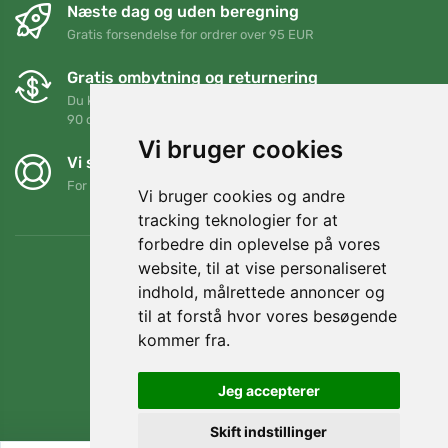
Næste dag og uden beregning
Gratis forsendelse for ordrer over 95 EUR
Gratis ombytning og returnering
Du kan returnere eller bytte din ordre når som helst inden for
90 dage
Vi bruger cookies
Vi støtter Trees.org
For hver ordre planter vi et træ! Læs mere
Om os
.
Vi bruger cookies og andre
tracking teknologier for at
forbedre din oplevelse på vores
website, til at vise personaliseret
indhold, målrettede annoncer og
til at forstå hvor vores besøgende
kommer fra.
Jeg accepterer
Skift indstillinger