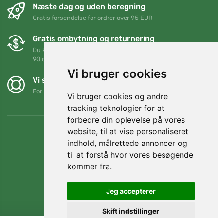
Næste dag og uden beregning
Gratis forsendelse for ordrer over 95 EUR
Gratis ombytning og returnering
Du kan returnere eller bytte din ordre når som helst inden for
90 dage
Vi bruger cookies
Vi støtter Trees.org
For hver ordre planter vi et træ! Læs mere
Om os
.
Vi bruger cookies og andre
tracking teknologier for at
forbedre din oplevelse på vores
website, til at vise personaliseret
indhold, målrettede annoncer og
til at forstå hvor vores besøgende
kommer fra.
Jeg accepterer
Skift indstillinger