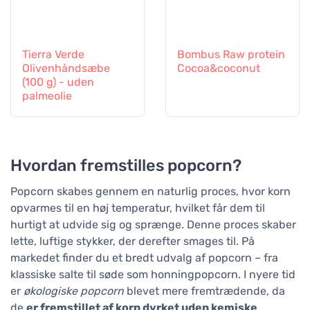
Tierra Verde
Bombus Raw protein
Olivenhåndsæbe
Cocoa&coconut
(100 g) - uden
palmeolie
Hvordan fremstilles popcorn?
Popcorn skabes gennem en naturlig proces, hvor korn
opvarmes til en høj temperatur, hvilket får dem til
hurtigt at udvide sig og sprænge. Denne proces skaber
lette, luftige stykker, der derefter smages til. På
markedet finder du et bredt udvalg af popcorn – fra
klassiske salte til søde som honningpopcorn. I nyere tid
er
økologiske popcorn
blevet mere fremtrædende, da
de
er fremstillet af korn dyrket uden kemiske