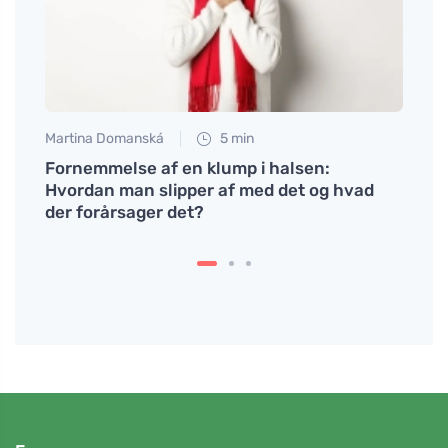
Martina Domanská
5 min
Petr N
e
Fornemmelse af en klump i halsen:
Prøv 
Hvordan man slipper af med det og hvad
prote
der forårsager det?