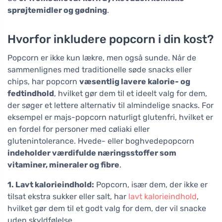
sprøjtemidler og gødning
.
Hvorfor inkludere popcorn i din kost?
Popcorn er ikke kun lækre, men også sunde. Når de
sammenlignes med traditionelle søde snacks eller
chips, har popcorn
væsentlig lavere kalorie- og
fedtindhold
, hvilket gør dem til et ideelt valg for dem,
der søger et lettere alternativ til almindelige snacks. For
eksempel er majs-popcorn naturligt glutenfri, hvilket er
en fordel for personer med cøliaki eller
glutenintolerance. Hvede- eller boghvedepopcorn
indeholder værdifulde næringsstoffer som
vitaminer, mineraler og fibre
.
1. Lavt kalorieindhold:
Popcorn, især dem, der ikke er
tilsat ekstra sukker eller salt, har
lavt kalorieindhold
,
hvilket gør dem til et godt valg for dem, der vil snacke
uden skyldfølelse.