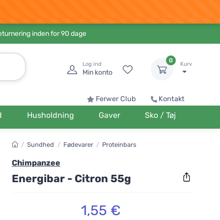
eturnering inden for 90 dage
0
Log ind
Kurv
Min konto
Ferwer Club
Kontakt
d
Husholdning
Gaver
Sko / Tøj
/
Sundhed
/
Fødevarer
/
Proteinbars
Chimpanzee
Energibar - Citron 55g
1,55 €