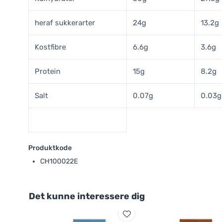
heraf sukkerarter
24g
13.2g
Kostfibre
6.6g
3.6g
Protein
15g
8.2g
Salt
0.07g
0.03g
Produktkode
CH100022E
Det kunne interessere dig