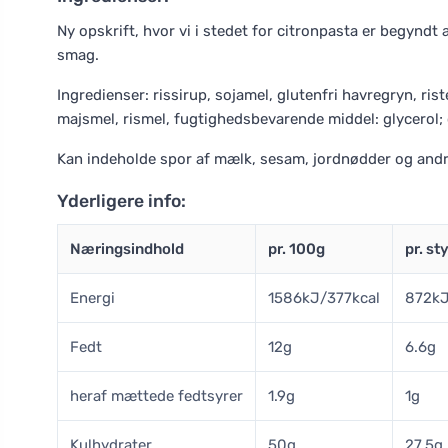
Ny opskrift, hvor vi i stedet for citronpasta er begyndt
smag.
Ingredienser: rissirup, sojamel, glutenfri havregryn, ri
majsmel, rismel, fugtighedsbevarende middel: glycerol; c
Kan indeholde spor af mælk, sesam, jordnødder og andr
Yderligere info:
Næringsindhold
pr. 100g
pr. s
Energi
1586kJ/377kcal
872kJ
Fedt
12g
6.6g
heraf mættede fedtsyrer
1.9g
1g
Kulhydrater
50g
27.5g