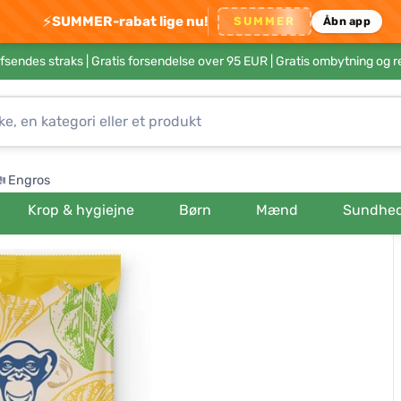
⚡
SUMMER-rabat lige nu!
SUMMER
Åbn app
afsendes straks |
Gratis forsendelse over 95 EUR
| Gratis ombytning og r
Engros
Krop & hygiejne
Børn
Mænd
Sundhe