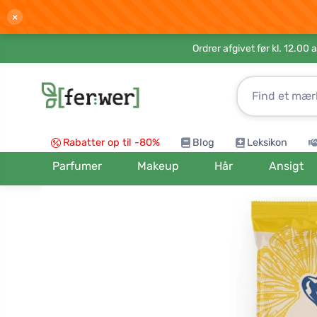
×
Ordrer afgivet før kl. 12.00 
Rabatter op til -80%
Blog
Leksikon
Parfumer
Makeup
Hår
Ansigt