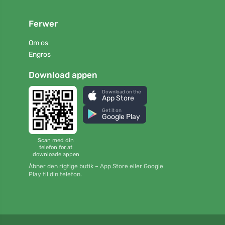
Ferwer
Om os
Engros
Download appen
Download on the
App Store
Get it on
Google Play
Scan med din
telefon for at
downloade appen
Åbner den rigtige butik – App Store eller Google
Play til din telefon.