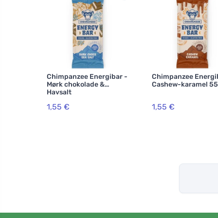
Chimpanzee Energibar -
Chimpanzee Energib
Mørk chokolade &
Cashew-karamel 55
Havsalt
1,55 €
1,55 €