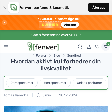
×
Ferwer: parfume & kosmetik
Åbn app
⚡
SUMMER-rabat lige nu!
×
SUMMER
Åbn app
Gratis forsendelse over 95 EUR
0
Ferwer
Blog
Sundhed
Hvordan aktivt kul forbedrer din
livskvalitet
Dameparfumer
Herreparfumer
Unisex parfumer
Tomáš Vařecha
5 min
28.12.2024