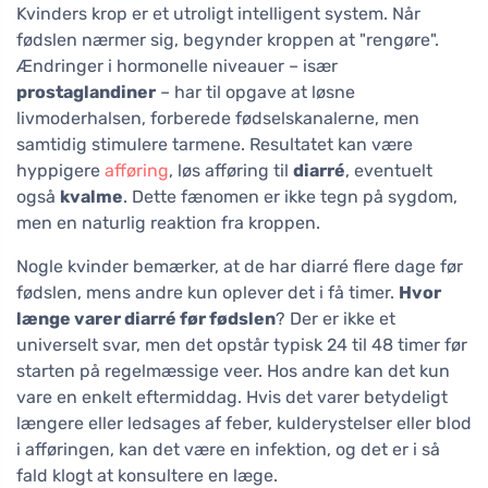
Kvinders krop er et utroligt intelligent system. Når
fødslen nærmer sig, begynder kroppen at "rengøre".
Ændringer i hormonelle niveauer – især
prostaglandiner
– har til opgave at løsne
livmoderhalsen, forberede fødselskanalerne, men
samtidig stimulere tarmene. Resultatet kan være
hyppigere
afføring
, løs afføring til
diarré
, eventuelt
også
kvalme
. Dette fænomen er ikke tegn på sygdom,
men en naturlig reaktion fra kroppen.
Nogle kvinder bemærker, at de har diarré flere dage før
fødslen, mens andre kun oplever det i få timer.
Hvor
længe varer diarré før fødslen
? Der er ikke et
universelt svar, men det opstår typisk 24 til 48 timer før
starten på regelmæssige veer. Hos andre kan det kun
vare en enkelt eftermiddag. Hvis det varer betydeligt
længere eller ledsages af feber, kulderystelser eller blod
i afføringen, kan det være en infektion, og det er i så
fald klogt at konsultere en læge.