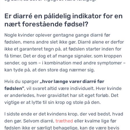
Er diarré en pålidelig indikator for en
nært forestående fødsel?
Nogle kvinder oplever gentagne gange diarré før
fødslen, mens andre slet ikke gør. Diarré alene er derfor
ikke et garanteret tegn på, at fødslen starter inden for
få timer. Det er dog et af mange signaler, som kroppen
sender, og som – i kombination med andre symptomer –
kan tyde på, at den store dag nærmer sig.
Hvis du spørger
„hvor længe varer diarré før
fødslen"
, vil svaret altid være individuelt. Hver kvinde
er anderledes, hver graviditet har sit eget forløb. Det
vigtige er at lytte til sin krop og stole på den.
I sidste ende er det kvindens krop, der ved bedst, hvad
den gør. Selvom diarré,
træthed
eller kvalme lige før
fødslen ikke er særligt behagelige, kan de være bevis