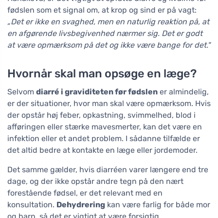
fødslen som et signal om, at krop og sind er på vagt:
„Det er ikke en svaghed, men en naturlig reaktion på, at
en afgørende livsbegivenhed nærmer sig. Det er godt
at være opmærksom på det og ikke være bange for det."
Hvornår skal man opsøge en læge?
Selvom
diarré i graviditeten før fødslen
er almindelig,
er der situationer, hvor man skal være opmærksom. Hvis
der opstår høj feber, opkastning, svimmelhed, blod i
afføringen eller stærke mavesmerter, kan det være en
infektion eller et andet problem. I sådanne tilfælde er
det altid bedre at kontakte en læge eller jordemoder.
Det samme gælder, hvis diarréen varer længere end tre
dage, og der ikke opstår andre tegn på den nært
forestående fødsel, er det relevant med en
konsultation.
Dehydrering
kan være farlig for både mor
og barn, så det er vigtigt at være forsigtig.