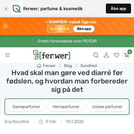
×
Ferwer: parfume & kosmetik
Åbn app
⚡
SUMMER-rabat lige nu!
×
SUMMER
Åbn app
Gratis forsendelse over 95 EUR
0
Ferwer
Blog
Sundhed
Hvad skal man gøre ved diarré før
fødslen, og hvordan man forbereder
sig på det
Dameparfumer
Herreparfumer
Unisex parfumer
Eva Novotná
9 min
19.7.2025