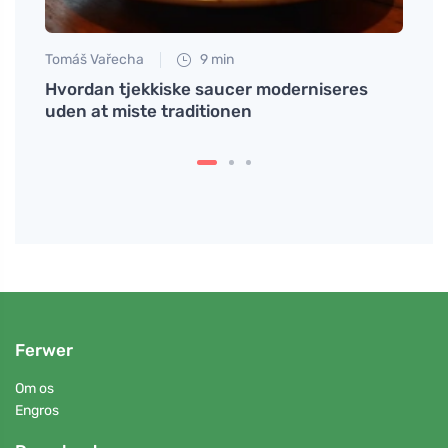
Tomáš Vařecha
9 min
Tomáš
e dig
Hvordan tjekkiske saucer moderniseres
Hvorf
uden at miste traditionen
uerfa
Ferwer
Om os
Engros