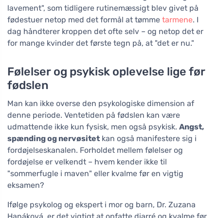
lavement", som tidligere rutinemæssigt blev givet på
fødestuer netop med det formål at tømme
tarmene
. I
dag håndterer kroppen det ofte selv – og netop det er
for mange kvinder det første tegn på, at "det er nu."
Følelser og psykisk oplevelse lige før
fødslen
Man kan ikke overse den psykologiske dimension af
denne periode. Ventetiden på fødslen kan være
udmattende ikke kun fysisk, men også psykisk.
Angst,
spænding og nervøsitet
kan også manifestere sig i
fordøjelseskanalen. Forholdet mellem følelser og
fordøjelse er velkendt – hvem kender ikke til
"sommerfugle i maven" eller kvalme før en vigtig
eksamen?
Ifølge psykolog og ekspert i mor og barn, Dr. Zuzana
Hanáková, er det vigtigt at opfatte diarré og kvalme før