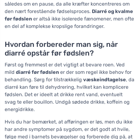
således om en pause, da alle kræfter koncentreres om
den nært forestående fødselsproces.
Diarré og kvalme
før fødslen
er altså ikke isolerede fænomener, men ofte
en del af komplekse kropslige forandringer.
Hvordan forbereder man sig, når
diarré opstår før fødslen?
Først og fremmest er det vigtigt at bevare roen. Ved
mild
diarré før fødslen
er der som regel ikke behov for
behandling. Sørg for tilstrækkelig
væskeindtagelse
, da
diarré kan føre til dehydrering, hvilket kan komplicere
fødslen. Det er ideelt at drikke rent vand, eventuelt
svag te eller bouillon. Undgå sødede drikke, koffein og
energidrikke.
Hvis du har bemærket, at afføringen er løs, men du ikke
har andre symptomer på sygdom, er det godt at hvile,
følge med i barnets bevægelser og forberede dig på, at