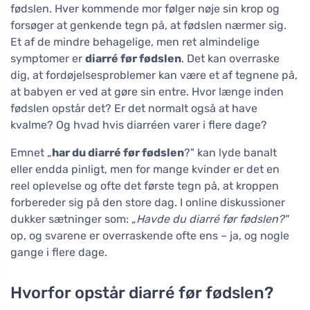
fødslen. Hver kommende mor følger nøje sin krop og
forsøger at genkende tegn på, at fødslen nærmer sig.
Et af de mindre behagelige, men ret almindelige
symptomer er
diarré før fødslen
. Det kan overraske
dig, at fordøjelsesproblemer kan være et af tegnene på,
at babyen er ved at gøre sin entre. Hvor længe inden
fødslen opstår det? Er det normalt også at have
kvalme? Og hvad hvis diarréen varer i flere dage?
Emnet „
har du diarré før fødslen
?" kan lyde banalt
eller endda pinligt, men for mange kvinder er det en
reel oplevelse og ofte det første tegn på, at kroppen
forbereder sig på den store dag. I online diskussioner
dukker sætninger som:
„Havde du diarré før fødslen?"
op, og svarene er overraskende ofte ens – ja, og nogle
gange i flere dage.
Hvorfor opstår diarré før fødslen?