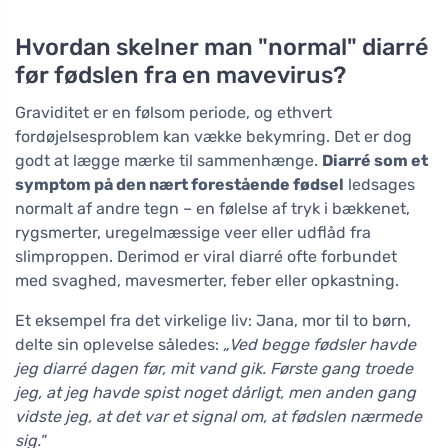
Hvordan skelner man "normal" diarré
før fødslen fra en mavevirus?
Graviditet er en følsom periode, og ethvert
fordøjelsesproblem kan vække bekymring. Det er dog
godt at lægge mærke til sammenhænge.
Diarré som et
symptom på den nært forestående fødsel
ledsages
normalt af andre tegn – en følelse af tryk i bækkenet,
rygsmerter, uregelmæssige veer eller udflåd fra
slimproppen. Derimod er viral diarré ofte forbundet
med svaghed, mavesmerter, feber eller opkastning.
Et eksempel fra det virkelige liv: Jana, mor til to børn,
delte sin oplevelse således:
„Ved begge fødsler havde
jeg diarré dagen før, mit vand gik. Første gang troede
jeg, at jeg havde spist noget dårligt, men anden gang
vidste jeg, at det var et signal om, at fødslen nærmede
sig."