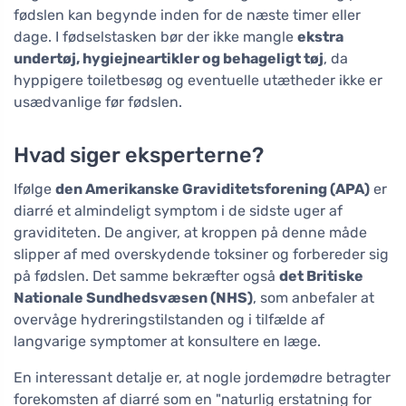
fødslen kan begynde inden for de næste timer eller
dage. I fødselstasken bør der ikke mangle
ekstra
undertøj, hygiejneartikler og behageligt tøj
, da
hyppigere toiletbesøg og eventuelle utætheder ikke er
usædvanlige før fødslen.
Hvad siger eksperterne?
Ifølge
den Amerikanske Graviditetsforening (APA)
er
diarré et almindeligt symptom i de sidste uger af
graviditeten. De angiver, at kroppen på denne måde
slipper af med overskydende toksiner og forbereder sig
på fødslen. Det samme bekræfter også
det Britiske
Nationale Sundhedsvæsen (NHS)
, som anbefaler at
overvåge hydreringstilstanden og i tilfælde af
langvarige symptomer at konsultere en læge.
En interessant detalje er, at nogle jordemødre betragter
forekomsten af diarré som en "naturlig erstatning for