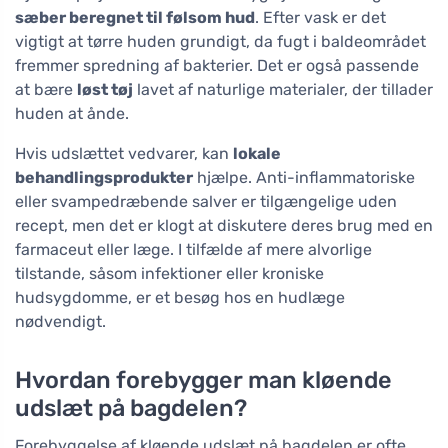
sæber beregnet til følsom hud
. Efter vask er det
vigtigt at tørre huden grundigt, da fugt i baldeområdet
fremmer spredning af bakterier. Det er også passende
at bære
løst tøj
lavet af naturlige materialer, der tillader
huden at ånde.
Hvis udslættet vedvarer, kan
lokale
behandlingsprodukter
hjælpe. Anti-inflammatoriske
eller svampedræbende salver er tilgængelige uden
recept, men det er klogt at diskutere deres brug med en
farmaceut eller læge. I tilfælde af mere alvorlige
tilstande, såsom infektioner eller kroniske
hudsygdomme, er et besøg hos en hudlæge
nødvendigt.
Hvordan forebygger man kløende
udslæt på bagdelen?
Forebyggelse af kløende udslæt på bagdelen er ofte