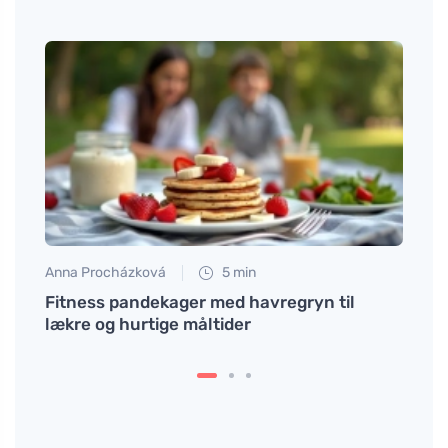
Anna Procházková
5 min
Tomáš
ener
Fitness pandekager med havregryn til
Løgso
lækre og hurtige måltider
delik