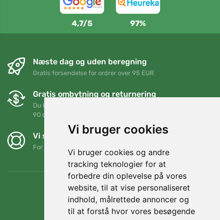
4,7/5
97%
Næste dag og uden beregning
Gratis forsendelse for ordrer over 95 EUR
Gratis ombytning og returnering
Du kan returnere eller bytte din ordre når som helst inden for
90 dage
Vi bruger cookies
Vi støtter Trees.org
For hver ordre planter vi et træ! Læs mere
Om os
.
Vi bruger cookies og andre
tracking teknologier for at
forbedre din oplevelse på vores
website, til at vise personaliseret
indhold, målrettede annoncer og
til at forstå hvor vores besøgende