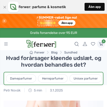
×
Ferwer: parfume & kosmetik
Åbn app
⚡
SUMMER-rabat lige nu!
×
SUMMER
Åbn app
Gratis forsendelse over 95 EUR
0
Ferwer
Blog
Sundhed
Hvad forårsager kløende udslæt, og
hvordan behandles det?
Dameparfumer
Herreparfumer
Unisex parfumer
Petr Novák
5 min
3.1.2025