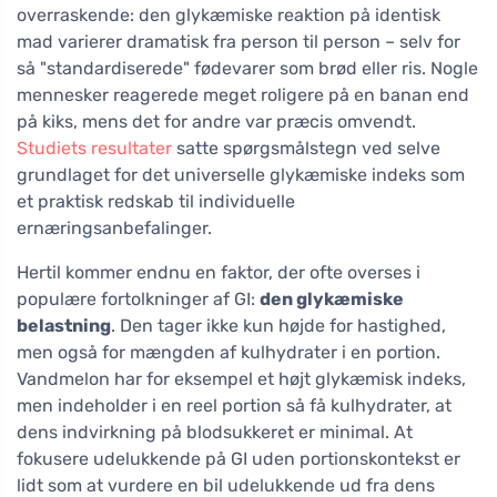
overraskende: den glykæmiske reaktion på identisk
mad varierer dramatisk fra person til person – selv for
så "standardiserede" fødevarer som brød eller ris. Nogle
mennesker reagerede meget roligere på en banan end
på kiks, mens det for andre var præcis omvendt.
Studiets resultater
satte spørgsmålstegn ved selve
grundlaget for det universelle glykæmiske indeks som
et praktisk redskab til individuelle
ernæringsanbefalinger.
Hertil kommer endnu en faktor, der ofte overses i
populære fortolkninger af GI:
den glykæmiske
belastning
. Den tager ikke kun højde for hastighed,
men også for mængden af kulhydrater i en portion.
Vandmelon har for eksempel et højt glykæmisk indeks,
men indeholder i en reel portion så få kulhydrater, at
dens indvirkning på blodsukkeret er minimal. At
fokusere udelukkende på GI uden portionskontekst er
lidt som at vurdere en bil udelukkende ud fra dens