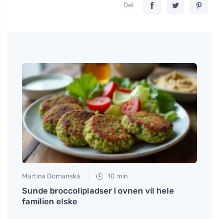
Del
Martina Domanská
10 min
Anna 
om
Sunde broccolipladser i ovnen vil hele
Hvord
familien elske
det p