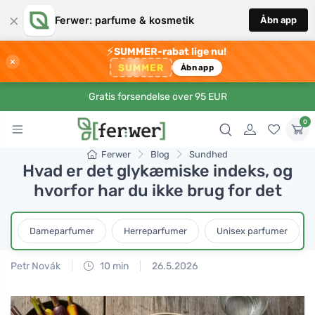
×
Ferwer: parfume & kosmetik
Åbn app
⚡
SUMMER-rabat lige nu!
×
SUMMER
Åbn app
Gratis forsendelse over 95 EUR
0
Ferwer
Blog
Sundhed
Hvad er det glykæmiske indeks, og
hvorfor har du ikke brug for det
Dameparfumer
Herreparfumer
Unisex parfumer
Petr Novák
10 min
26.5.2026