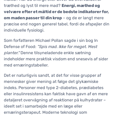
træthed og lyst til mere mad?
Energi, mæthed og
velvære efter et måltid er de bedste indikatorer for,
om maden passer til din krop
– og de er langt mere
præcise end nogen generel tabel, fordi de afspejler din
individuelle fysiologi.
Som forfatteren Michael Pollan sagde i sin bog In
Defense of Food:
"Spis mad. Ikke for meget. Mest
planter."
Denne tilsyneladende enkle sætning
indeholder mere praktisk visdom end snesevis af sider
med ernæringstabeller.
Det er naturligvis sandt, at det for visse grupper af
mennesker giver mening at følge det glykæmiske
indeks. Personer med type 2-diabetes, prædiabetes
eller insulinresistens kan faktisk have gavn af en mere
detaljeret overvågning af reaktioner på kulhydrater –
ideelt set i samarbejde med en læge eller
ernæringsterapeut. Moderne teknologi som