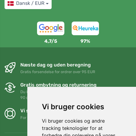
Dansk / EUR
4,7/5
97%
Næste dag og uden beregning
Gratis forsendelse for ordrer over 95 EUR
Gratis ombytning og returnering
Du kan returnere eller bytte din ordre når som helst inden for
90 dage
Vi bruger cookies
Vi støtter Trees.org
For hver ordre planter vi et træ! Læs mere
Om os
.
Vi bruger cookies og andre
tracking teknologier for at
forbedre din oplevelse på vores