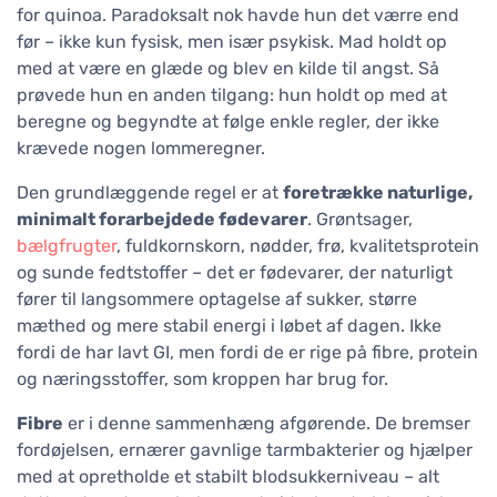
for quinoa. Paradoksalt nok havde hun det værre end
før – ikke kun fysisk, men især psykisk. Mad holdt op
med at være en glæde og blev en kilde til angst. Så
prøvede hun en anden tilgang: hun holdt op med at
beregne og begyndte at følge enkle regler, der ikke
krævede nogen lommeregner.
Den grundlæggende regel er at
foretrække naturlige,
minimalt forarbejdede fødevarer
. Grøntsager,
bælgfrugter
, fuldkornskorn, nødder, frø, kvalitetsprotein
og sunde fedtstoffer – det er fødevarer, der naturligt
fører til langsommere optagelse af sukker, større
mæthed og mere stabil energi i løbet af dagen. Ikke
fordi de har lavt GI, men fordi de er rige på fibre, protein
og næringsstoffer, som kroppen har brug for.
Fibre
er i denne sammenhæng afgørende. De bremser
fordøjelsen, ernærer gavnlige tarmbakterier og hjælper
med at opretholde et stabilt blodsukkerniveau – alt