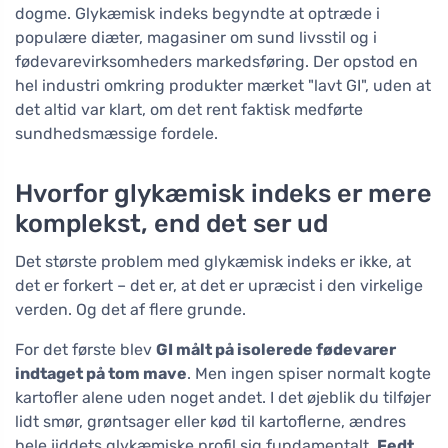
dogme. Glykæmisk indeks begyndte at optræde i
populære diæter, magasiner om sund livsstil og i
fødevarevirksomheders markedsføring. Der opstod en
hel industri omkring produkter mærket "lavt GI", uden at
det altid var klart, om det rent faktisk medførte
sundhedsmæssige fordele.
Hvorfor glykæmisk indeks er mere
komplekst, end det ser ud
Det største problem med glykæmisk indeks er ikke, at
det er forkert – det er, at det er upræcist i den virkelige
verden. Og det af flere grunde.
For det første blev
GI målt på isolerede fødevarer
indtaget på tom mave
. Men ingen spiser normalt kogte
kartofler alene uden noget andet. I det øjeblik du tilføjer
lidt smør, grøntsager eller kød til kartoflerne, ændres
hele jiddets glykæmiske profil sig fundamentalt.
Fedt