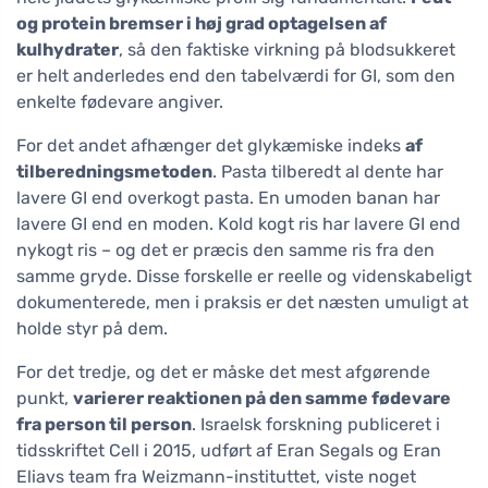
og protein bremser i høj grad optagelsen af
kulhydrater
, så den faktiske virkning på blodsukkeret
er helt anderledes end den tabelværdi for GI, som den
enkelte fødevare angiver.
For det andet afhænger det glykæmiske indeks
af
tilberedningsmetoden
. Pasta tilberedt al dente har
lavere GI end overkogt pasta. En umoden banan har
lavere GI end en moden. Kold kogt ris har lavere GI end
nykogt ris – og det er præcis den samme ris fra den
samme gryde. Disse forskelle er reelle og videnskabeligt
dokumenterede, men i praksis er det næsten umuligt at
holde styr på dem.
For det tredje, og det er måske det mest afgørende
punkt,
varierer reaktionen på den samme fødevare
fra person til person
. Israelsk forskning publiceret i
tidsskriftet Cell i 2015, udført af Eran Segals og Eran
Eliavs team fra Weizmann-instituttet, viste noget