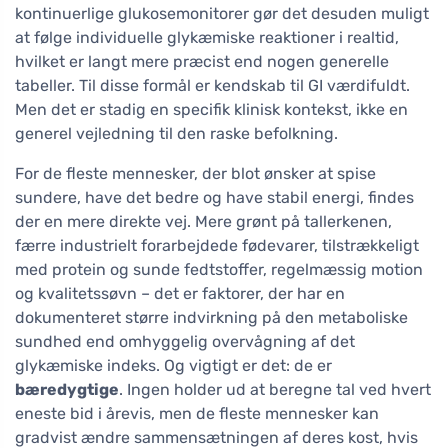
kontinuerlige glukosemonitorer gør det desuden muligt
at følge individuelle glykæmiske reaktioner i realtid,
hvilket er langt mere præcist end nogen generelle
tabeller. Til disse formål er kendskab til GI værdifuldt.
Men det er stadig en specifik klinisk kontekst, ikke en
generel vejledning til den raske befolkning.
For de fleste mennesker, der blot ønsker at spise
sundere, have det bedre og have stabil energi, findes
der en mere direkte vej. Mere grønt på tallerkenen,
færre industrielt forarbejdede fødevarer, tilstrækkeligt
med protein og sunde fedtstoffer, regelmæssig motion
og kvalitetssøvn – det er faktorer, der har en
dokumenteret større indvirkning på den metaboliske
sundhed end omhyggelig overvågning af det
glykæmiske indeks. Og vigtigt er det: de er
bæredygtige
. Ingen holder ud at beregne tal ved hvert
eneste bid i årevis, men de fleste mennesker kan
gradvist ændre sammensætningen af deres kost, hvis