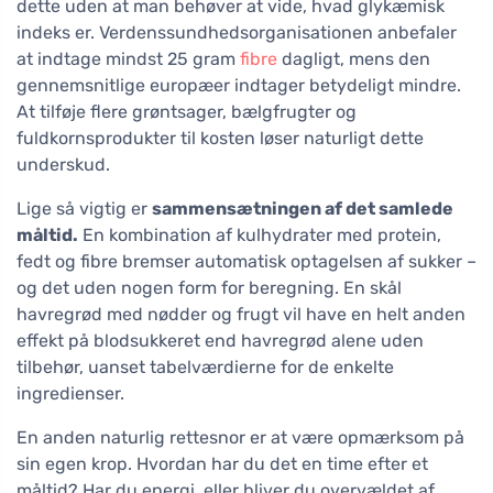
dette uden at man behøver at vide, hvad glykæmisk
indeks er. Verdenssundhedsorganisationen anbefaler
at indtage mindst 25 gram
fibre
dagligt, mens den
gennemsnitlige europæer indtager betydeligt mindre.
At tilføje flere grøntsager, bælgfrugter og
fuldkornsprodukter til kosten løser naturligt dette
underskud.
Lige så vigtig er
sammensætningen af det samlede
måltid.
En kombination af kulhydrater med protein,
fedt og fibre bremser automatisk optagelsen af sukker –
og det uden nogen form for beregning. En skål
havregrød med nødder og frugt vil have en helt anden
effekt på blodsukkeret end havregrød alene uden
tilbehør, uanset tabelværdierne for de enkelte
ingredienser.
En anden naturlig rettesnor er at være opmærksom på
sin egen krop. Hvordan har du det en time efter et
måltid? Har du energi, eller bliver du overvældet af