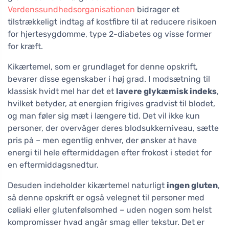
Verdenssundhedsorganisationen
bidrager et
tilstrækkeligt indtag af kostfibre til at reducere risikoen
for hjertesygdomme, type 2-diabetes og visse former
for kræft.
Kikærtemel, som er grundlaget for denne opskrift,
bevarer disse egenskaber i høj grad. I modsætning til
klassisk hvidt mel har det et
lavere glykæmisk indeks
,
hvilket betyder, at energien frigives gradvist til blodet,
og man føler sig mæt i længere tid. Det vil ikke kun
personer, der overvåger deres blodsukkerniveau, sætte
pris på – men egentlig enhver, der ønsker at have
energi til hele eftermiddagen efter frokost i stedet for
en eftermiddagsnedtur.
Desuden indeholder kikærtemel naturligt
ingen gluten
,
så denne opskrift er også velegnet til personer med
cøliaki eller glutenfølsomhed – uden nogen som helst
kompromisser hvad angår smag eller tekstur. Det er