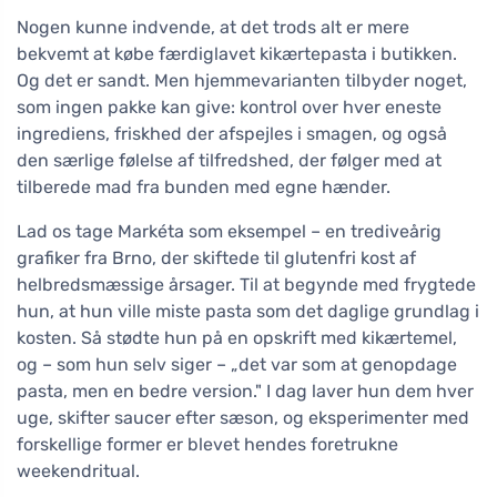
Nogen kunne indvende, at det trods alt er mere
bekvemt at købe færdiglavet kikærtepasta i butikken.
Og det er sandt. Men hjemmevarianten tilbyder noget,
som ingen pakke kan give: kontrol over hver eneste
ingrediens, friskhed der afspejles i smagen, og også
den særlige følelse af tilfredshed, der følger med at
tilberede mad fra bunden med egne hænder.
Lad os tage Markéta som eksempel – en trediveårig
grafiker fra Brno, der skiftede til glutenfri kost af
helbredsmæssige årsager. Til at begynde med frygtede
hun, at hun ville miste pasta som det daglige grundlag i
kosten. Så stødte hun på en opskrift med kikærtemel,
og – som hun selv siger – „det var som at genopdage
pasta, men en bedre version." I dag laver hun dem hver
uge, skifter saucer efter sæson, og eksperimenter med
forskellige former er blevet hendes foretrukne
weekendritual.