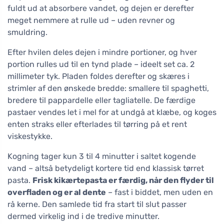
fuldt ud at absorbere vandet, og dejen er derefter
meget nemmere at rulle ud – uden revner og
smuldring.
Efter hvilen deles dejen i mindre portioner, og hver
portion rulles ud til en tynd plade – ideelt set ca. 2
millimeter tyk. Pladen foldes derefter og skæres i
strimler af den ønskede bredde: smallere til spaghetti,
bredere til pappardelle eller tagliatelle. De færdige
pastaer vendes let i mel for at undgå at klæbe, og koges
enten straks eller efterlades til tørring på et rent
viskestykke.
Kogning tager kun 3 til 4 minutter i saltet kogende
vand – altså betydeligt kortere tid end klassisk tørret
pasta.
Frisk kikærtepasta er færdig, når den flyder til
overfladen og er al dente
– fast i biddet, men uden en
rå kerne. Den samlede tid fra start til slut passer
dermed virkelig ind i de tredive minutter.