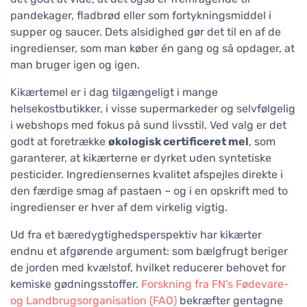
pandekager, fladbrød eller som fortykningsmiddel i
supper og saucer. Dets alsidighed gør det til en af de
ingredienser, som man køber én gang og så opdager, at
man bruger igen og igen.
Kikærtemel er i dag tilgængeligt i mange
helsekostbutikker, i visse supermarkeder og selvfølgelig
i webshops med fokus på sund livsstil. Ved valg er det
godt at foretrække
økologisk certificeret mel
, som
garanterer, at kikærterne er dyrket uden syntetiske
pesticider. Ingrediensernes kvalitet afspejles direkte i
den færdige smag af pastaen – og i en opskrift med to
ingredienser er hver af dem virkelig vigtig.
Ud fra et bæredygtighedsperspektiv har kikærter
endnu et afgørende argument: som bælgfrugt beriger
de jorden med kvælstof, hvilket reducerer behovet for
kemiske gødningsstoffer.
Forskning fra FN's Fødevare-
og Landbrugsorganisation (FAO)
bekræfter gentagne