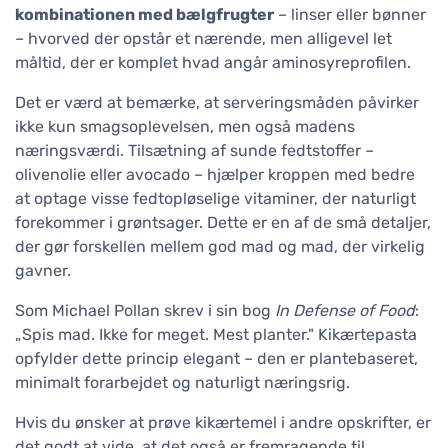
kombinationen med bælgfrugter
– linser eller bønner
– hvorved der opstår et nærende, men alligevel let
måltid, der er komplet hvad angår aminosyreprofilen.
Det er værd at bemærke, at serveringsmåden påvirker
ikke kun smagsoplevelsen, men også madens
næringsværdi. Tilsætning af sunde fedtstoffer –
olivenolie eller avocado – hjælper kroppen med bedre
at optage visse fedtopløselige vitaminer, der naturligt
forekommer i grøntsager. Dette er en af de små detaljer,
der gør forskellen mellem god mad og mad, der virkelig
gavner.
Som Michael Pollan skrev i sin bog
In Defense of Food
:
„Spis mad. Ikke for meget. Mest planter." Kikærtepasta
opfylder dette princip elegant – den er plantebaseret,
minimalt forarbejdet og naturligt næringsrig.
Hvis du ønsker at prøve kikærtemel i andre opskrifter, er
det godt at vide, at det også er fremragende til