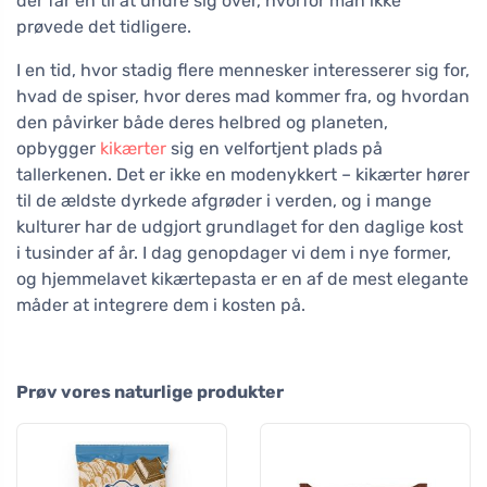
der får én til at undre sig over, hvorfor man ikke
prøvede det tidligere.
I en tid, hvor stadig flere mennesker interesserer sig for,
hvad de spiser, hvor deres mad kommer fra, og hvordan
den påvirker både deres helbred og planeten,
opbygger
kikærter
sig en velfortjent plads på
tallerkenen. Det er ikke en modenykkert – kikærter hører
til de ældste dyrkede afgrøder i verden, og i mange
kulturer har de udgjort grundlaget for den daglige kost
i tusinder af år. I dag genopdager vi dem i nye former,
og hjemmelavet kikærtepasta er en af de mest elegante
måder at integrere dem i kosten på.
Prøv vores naturlige produkter