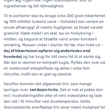
Ingen æg, ingen olie, ingen stabilisatorer. Kun to
ingredienser og lidt tålmodighed.
Til to portioner skal du bruge cirka 200 gram kikærtemel
og 100 milliliter lunkent vand – forholdet kan variere en
smule afhængigt af melets fugtighed, så tilsæt vandet
gradvist. Hæld melet i en skål, lav en fordybning i
midten, og begynd at tilsætte vand under konstant
omrøring. Massen virker i starten for tør, men hold ud –
dej af kikærtemel opfører sig anderledes end
hvededej
og har brug for lidt mere tid til at samle sig.
Når der er dannet en kompakt kugle, flyttes den over på
en meldrysset arbejdsflade og æltes i cirka fem
minutter, indtil den er glat og elastisk.
Derefter kommer det afgørende trin, som mange
springer over:
lad dejen hvile.
Det er nok at pakke den
ind i husholdningsfilm eller et rent viskestykke og lade
den stå i 15 minutter ved stuetemperatur. Dette
tilsyneladende overflødige trin giver melet mulighed for