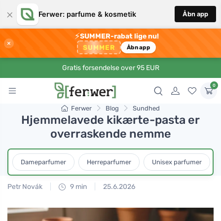
×
Ferwer: parfume & kosmetik
Åbn app
⚡
SUMMER-rabat lige nu!
×
SUMMER
Åbn app
Gratis forsendelse over 95 EUR
0
Ferwer
Blog
Sundhed
Hjemmelavede kikærte-pasta er
overraskende nemme
Dameparfumer
Herreparfumer
Unisex parfumer
Petr Novák
9 min
25.6.2026