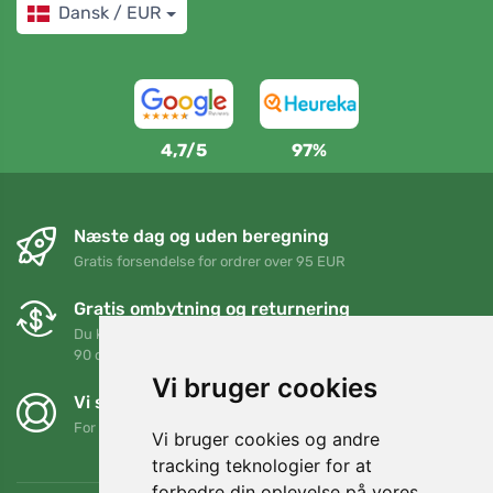
Dansk / EUR
4,7/5
97%
Næste dag og uden beregning
Gratis forsendelse for ordrer over 95 EUR
Gratis ombytning og returnering
Du kan returnere eller bytte din ordre når som helst inden for
90 dage
Vi bruger cookies
Vi støtter Trees.org
For hver ordre planter vi et træ! Læs mere
Om os
.
Vi bruger cookies og andre
tracking teknologier for at
forbedre din oplevelse på vores