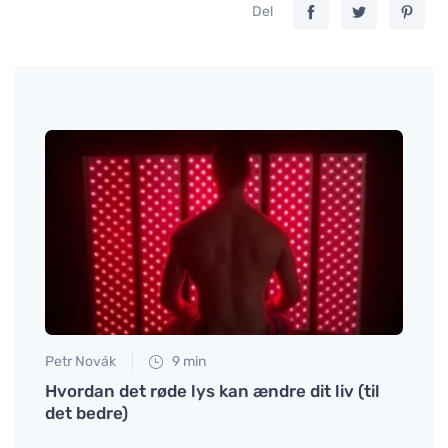
Del
Petr Novák
9 min
Martin
skat i
Hvordan det røde lys kan ændre dit liv (til
Sådan
det bedre)
andr