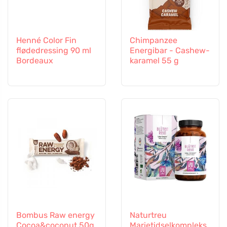
Henné Color Fin
Chimpanzee
flødedressing 90 ml
Energibar - Cashew-
Bordeaux
karamel 55 g
Bombus Raw energy
Naturtreu
Cocoa&coconut 50g
Marietidselkompleks