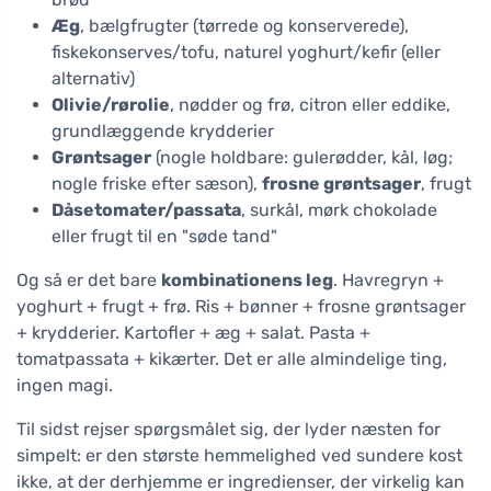
Æg
, bælgfrugter (tørrede og konserverede),
fiskekonserves/tofu, naturel yoghurt/kefir (eller
alternativ)
Olivie/rørolie
, nødder og frø, citron eller eddike,
grundlæggende krydderier
Grøntsager
(nogle holdbare: gulerødder, kål, løg;
nogle friske efter sæson),
frosne grøntsager
, frugt
Dåsetomater/passata
, surkål, mørk chokolade
eller frugt til en "søde tand"
Og så er det bare
kombinationens leg
. Havregryn +
yoghurt + frugt + frø. Ris + bønner + frosne grøntsager
+ krydderier. Kartofler + æg + salat. Pasta +
tomatpassata + kikærter. Det er alle almindelige ting,
ingen magi.
Til sidst rejser spørgsmålet sig, der lyder næsten for
simpelt: er den største hemmelighed ved sundere kost
ikke, at der derhjemme er ingredienser, der virkelig kan