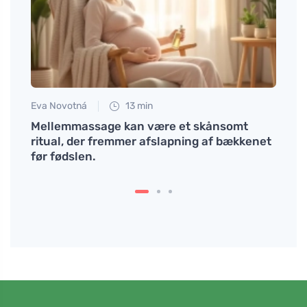
Eva Novotná
13 min
Tomáš
å 10
Mellemmassage kan være et skånsomt
Prøv 
ritual, der fremmer afslapning af bækkenet
før fødslen.