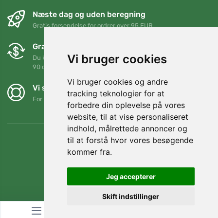
Næste dag og uden beregning
Gratis forsendelse for ordrer over 95 EUR
Gratis ombytning og returnering
Vi bruger cookies
Du kan returnere eller bytte din ordre når som helst inden for
90 dage
Vi bruger cookies og andre
Vi støtter Trees.org
tracking teknologier for at
For hver ordre planter vi et træ! Læs mere
Om os
.
forbedre din oplevelse på vores
website, til at vise personaliseret
indhold, målrettede annoncer og
til at forstå hvor vores besøgende
kommer fra.
Jeg accepterer
Skift indstillinger