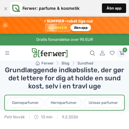
×
Ferwer: parfume & kosmetik
Åbn app
⚡
SUMMER-rabat lige nu!
×
SUMMER
Åbn app
Gratis forsendelse over 95 EUR
0
Ferwer
Blog
Sundhed
Grundlæggende indkøbsliste, der gør
det lettere for dig at holde en sund
kost, selv i en travl uge
Dameparfumer
Herreparfumer
Unisex parfumer
Petr Novák
13 min
9.2.2026