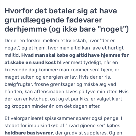
Hvorfor det betaler sig at have
grundlæggende fødevarer
derhjemme (og ikke bare "noget")
Der er en forskel mellem et køleskab, hvor "der er
noget", og et hjem, hvor man altid kan lave et hurtigt
måltid.
Hvad man skal købe og altid have hjemme for
at skabe en sund kost
bliver mest tydeligt, når en
krævende dag kommer: man kommer sent hjem, er
meget sulten og energien er lav. Hvis der er ris,
bælgfrugter, frosne grøntsager og måske æg ved
hånden, kan aftensmaden laves på tyve minutter. Hvis
der kun er ketchup, ost og et par kiks, er valget klart –
og kroppen minder én om det dagen efter.
Et velorganiseret spisekammer sparer også penge. I
stedet for impulsindkøb af "hvad øjnene ser" købes
holdbare basisvarer
, der gradvist suppleres. Og en