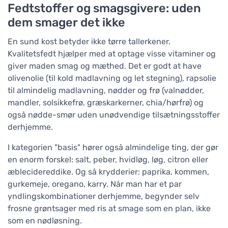
Fedtstoffer og smagsgivere: uden
dem smager det ikke
En sund kost betyder ikke tørre tallerkener.
Kvalitetsfedt hjælper med at optage visse vitaminer og
giver maden smag og mæthed. Det er godt at have
olivenolie (til kold madlavning og let stegning), rapsolie
til almindelig madlavning, nødder og frø (valnødder,
mandler, solsikkefrø, græskarkerner, chia/hørfrø) og
også nødde-smør uden unødvendige tilsætningsstoffer
derhjemme.
I kategorien "basis" hører også almindelige ting, der gør
en enorm forskel: salt, peber, hvidløg, løg, citron eller
æblecidereddike. Og så krydderier: paprika, kommen,
gurkemeje, oregano, karry. Når man har et par
yndlingskombinationer derhjemme, begynder selv
frosne grøntsager med ris at smage som en plan, ikke
som en nødløsning.