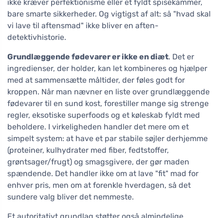
ikke kræver perfektionisme eller et fyldt spisekammer,
bare smarte sikkerheder. Og vigtigst af alt: så "hvad skal
vi lave til aftensmad" ikke bliver en aften-
detektivhistorie.
Grundlæggende fødevarer er ikke en diæt
. Det er
ingredienser, der holder, kan let kombineres og hjælper
med at sammensætte måltider, der føles godt for
kroppen. Når man nævner en liste over grundlæggende
fødevarer til en sund kost, forestiller mange sig strenge
regler, eksotiske superfoods og et køleskab fyldt med
beholdere. I virkeligheden handler det mere om et
simpelt system: at have et par stabile søjler derhjemme
(proteiner, kulhydrater med fiber, fedtstoffer,
grøntsager/frugt) og smagsgivere, der gør maden
spændende. Det handler ikke om at lave "fit" mad for
enhver pris, men om at forenkle hverdagen, så det
sundere valg bliver det nemmeste.
Et autoritativt grundlag støtter også almindelige