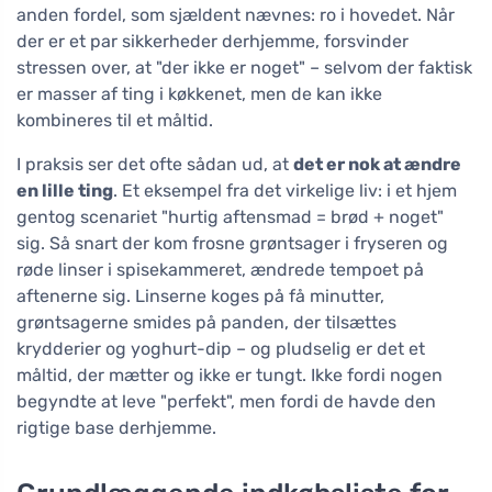
anden fordel, som sjældent nævnes: ro i hovedet. Når
der er et par sikkerheder derhjemme, forsvinder
stressen over, at "der ikke er noget" – selvom der faktisk
er masser af ting i køkkenet, men de kan ikke
kombineres til et måltid.
I praksis ser det ofte sådan ud, at
det er nok at ændre
en lille ting
. Et eksempel fra det virkelige liv: i et hjem
gentog scenariet "hurtig aftensmad = brød + noget"
sig. Så snart der kom frosne grøntsager i fryseren og
røde linser i spisekammeret, ændrede tempoet på
aftenerne sig. Linserne koges på få minutter,
grøntsagerne smides på panden, der tilsættes
krydderier og yoghurt-dip – og pludselig er det et
måltid, der mætter og ikke er tungt. Ikke fordi nogen
begyndte at leve "perfekt", men fordi de havde den
rigtige base derhjemme.