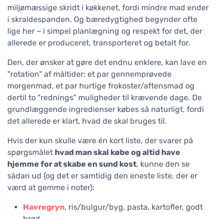
miljømæssige skridt i køkkenet, fordi mindre mad ender
i skraldespanden. Og bæredygtighed begynder ofte
lige her – i simpel planlægning og respekt for det, der
allerede er produceret, transporteret og betalt for.
Den, der ønsker at gøre det endnu enklere, kan lave en
"rotation" af måltider: et par gennemprøvede
morgenmad, et par hurtige frokoster/aftensmad og
dertil to "rednings" muligheder til krævende dage. De
grundlæggende ingredienser købes så naturligt, fordi
det allerede er klart, hvad de skal bruges til.
Hvis der kun skulle være én kort liste, der svarer på
spørgsmålet
hvad man skal købe og altid have
hjemme for at skabe en sund kost
, kunne den se
sådan ud (og det er samtidig den eneste liste, der er
værd at gemme i noter):
Havregryn
, ris/bulgur/byg, pasta, kartofler, godt
brød