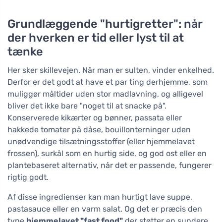
Grundlæggende "hurtigretter": når
der hverken er tid eller lyst til at
tænke
Her sker skillevejen. Når man er sulten, vinder enkelhed.
Derfor er det godt at have et par ting derhjemme, som
muliggør måltider uden stor madlavning, og alligevel
bliver det ikke bare "noget til at snacke på".
Konserverede kikærter og bønner, passata eller
hakkede tomater på dåse, bouillonterninger uden
unødvendige tilsætningsstoffer (eller hjemmelavet
frossen), surkål som en hurtig side, og god ost eller en
plantebaseret alternativ, når det er passende, fungerer
rigtig godt.
Af disse ingredienser kan man hurtigt lave suppe,
pastasauce eller en varm salat. Og det er præcis den
type
hjemmelavet "fast food"
der støtter en sundere