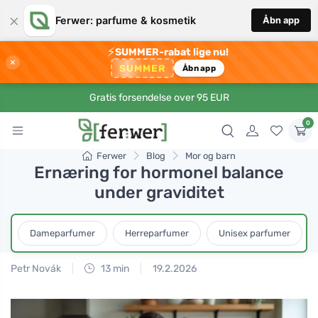
×
Ferwer: parfume & kosmetik
Åbn app
⚡
SUMMER-rabat lige nu!
×
SUMMER
Åbn app
Gratis forsendelse over 95 EUR
0
Ferwer
Blog
Mor og barn
Ernæring for hormonel balance
under graviditet
Dameparfumer
Herreparfumer
Unisex parfumer
Petr Novák
13 min
19.2.2026