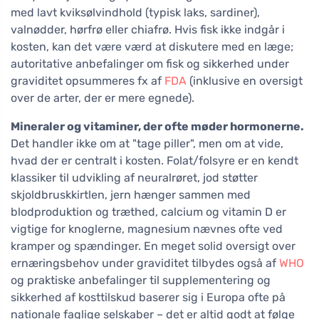
med lavt kviksølvindhold (typisk laks, sardiner),
valnødder, hørfrø eller chiafrø. Hvis fisk ikke indgår i
kosten, kan det være værd at diskutere med en læge;
autoritative anbefalinger om fisk og sikkerhed under
graviditet opsummeres fx af
FDA
(inklusive en oversigt
over de arter, der er mere egnede).
Mineraler og vitaminer, der ofte møder hormonerne.
Det handler ikke om at "tage piller", men om at vide,
hvad der er centralt i kosten. Folat/folsyre er en kendt
klassiker til udvikling af neuralrøret, jod støtter
skjoldbruskkirtlen, jern hænger sammen med
blodproduktion og træthed, calcium og vitamin D er
vigtige for knoglerne, magnesium nævnes ofte ved
kramper og spændinger. En meget solid oversigt over
ernæringsbehov under graviditet tilbydes også af
WHO
og praktiske anbefalinger til supplementering og
sikkerhed af kosttilskud baserer sig i Europa ofte på
nationale faglige selskaber – det er altid godt at følge