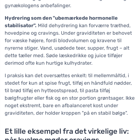
gynækologens anbefalinger.
Hydrering som den "ubemærkede hormonelle
stabilisator".
Mild dehydrering kan forværre træthed,
hovedpine og cravings. Under graviditeten er behovet
for væske højere, fordi blodvolumen og kravene til
nyrerne stiger. Vand, usødede teer, supper, frugt – alt
dette tæller med. Søde læskedrikke og juice tilføjer
derimod ofte kun hurtige kulhydrater.
I praksis kan det oversættes enkelt: til mellemmåltid, i
stedet for kun at spise frugt, tilføj en håndfuld nødder,
til brød tilføj en hytteostspread, til pasta tilføj
bælgfrugter eller fisk og en stor portion grøntsager. Ikke
noget ekstremt, bare en afbalanceret kost under
graviditeten, der holder kroppen "på en stabil bølge".
Et lille eksempel fra det virkelige liv: