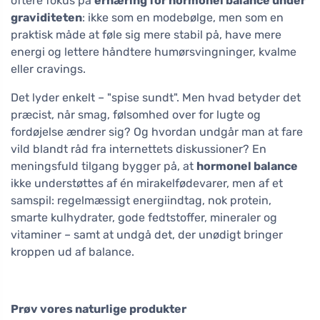
oftere fokus på
ernæring for hormonel balance under
graviditeten
: ikke som en modebølge, men som en
praktisk måde at føle sig mere stabil på, have mere
energi og lettere håndtere humørsvingninger, kvalme
eller cravings.
Det lyder enkelt – "spise sundt". Men hvad betyder det
præcist, når smag, følsomhed over for lugte og
fordøjelse ændrer sig? Og hvordan undgår man at fare
vild blandt råd fra internettets diskussioner? En
meningsfuld tilgang bygger på, at
hormonel balance
ikke understøttes af én mirakelfødevarer, men af et
samspil: regelmæssigt energiindtag, nok protein,
smarte kulhydrater, gode fedtstoffer, mineraler og
vitaminer – samt at undgå det, der unødigt bringer
kroppen ud af balance.
Prøv vores naturlige produkter