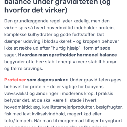
balance under graviditeten (og
hvorfor det virker)
Den grundlæggende regel lyder kedelig, men den
virker: spis så hvert hovedmåltid indeholder protein,
komplekse kulhydrater og gode fedtstoffer. Det
dæmper udsving i blodsukkeret – og kroppen behøver
ikke at række ud efter "hurtig hjælp" i form af søde
sager.
Hvordan man opretholder hormonel balance
begynder ofte her: stabil energi = mere stabilt humør
og færre cravings.
Proteiner
som dagens anker.
Under graviditeten øges
behovet for protein – de er vigtige for babyens
vævsvækst og ændringer i moderens krop. I praksis
betyder det, at de skal være til stede i hvert
hovedmåltid: æg, kvalitetsmejeriprodukter, bælgfrugter,
fisk med lavt kviksølvindhold, magert kød eller
tofu/tempeh. Når man til morgenmad tilføjer fx yoghurt