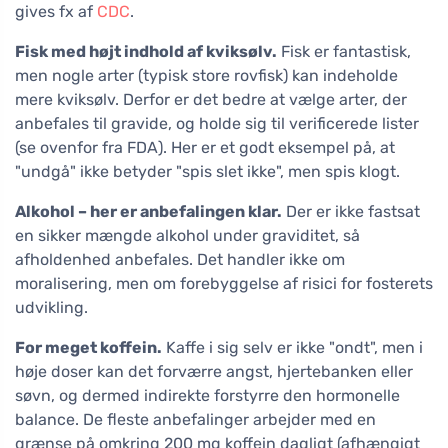
gives fx af
CDC
.
Fisk med højt indhold af kviksølv.
Fisk er fantastisk,
men nogle arter (typisk store rovfisk) kan indeholde
mere kviksølv. Derfor er det bedre at vælge arter, der
anbefales til gravide, og holde sig til verificerede lister
(se ovenfor fra FDA). Her er et godt eksempel på, at
"undgå" ikke betyder "spis slet ikke", men spis klogt.
Alkohol – her er anbefalingen klar.
Der er ikke fastsat
en sikker mængde alkohol under graviditet, så
afholdenhed anbefales. Det handler ikke om
moralisering, men om forebyggelse af risici for fosterets
udvikling.
For meget koffein.
Kaffe i sig selv er ikke "ondt", men i
høje doser kan det forværre angst, hjertebanken eller
søvn, og dermed indirekte forstyrre den hormonelle
balance. De fleste anbefalinger arbejder med en
grænse på omkring 200 mg koffein dagligt (afhængigt