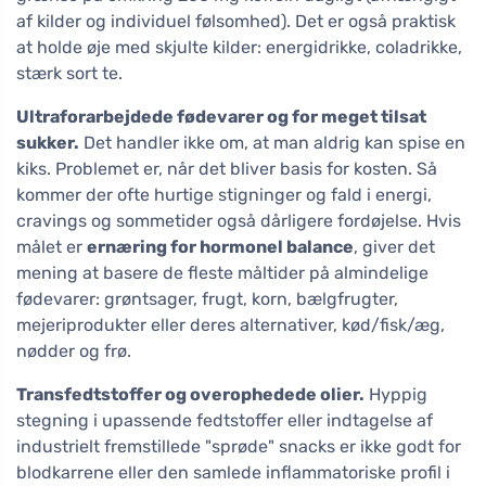
af kilder og individuel følsomhed). Det er også praktisk
at holde øje med skjulte kilder: energidrikke, coladrikke,
stærk sort te.
Ultraforarbejdede fødevarer og for meget tilsat
sukker.
Det handler ikke om, at man aldrig kan spise en
kiks. Problemet er, når det bliver basis for kosten. Så
kommer der ofte hurtige stigninger og fald i energi,
cravings og sommetider også dårligere fordøjelse. Hvis
målet er
ernæring for hormonel balance
, giver det
mening at basere de fleste måltider på almindelige
fødevarer: grøntsager, frugt, korn, bælgfrugter,
mejeriprodukter eller deres alternativer, kød/fisk/æg,
nødder og frø.
Transfedtstoffer og overophedede olier.
Hyppig
stegning i upassende fedtstoffer eller indtagelse af
industrielt fremstillede "sprøde" snacks er ikke godt for
blodkarrene eller den samlede inflammatoriske profil i