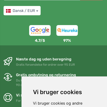
Dansk / EUR
4,7/5
97%
Næste dag og uden beregning
Gratis forsendelse for ordrer over 95 EUR
Gratis ombytning og returnering
Du kan returnere eller bytte din ordre når som helst inden for
90 dage
Vi bruger cookies
Vi støtter Trees.org
For hver ordre planter vi et træ! Læs mere
Om os
.
Vi bruger cookies og andre