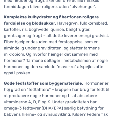
med nødder og frugt, sker der ofte et lille mirakel:
formiddagen bliver roligere, uden "ulvehunger".
Komplekse kulhydrater og fiber for en roligere
fordøjelse og blodsukker.
Havregryn, fuldkornsbrød,
kartofler, ris, boghvede, quinoa, bælgfrugter,
grøntsager og frugt – alt dette leverer energi gradvist.
Fiber hjælper desuden med forstoppelse, som er
almindelig under graviditeten, og støtter tarmens
mikrobiom. Og hvorfor hænger det sammen med
hormoner? Tarmene deltager i metabolismen af nogle
hormoner, og den samlede "mave-ro" afspejles ofte
også i psyken.
Gode fedtstoffer som byggemateriale.
Hormoner er i
høj grad en "fedtaffære" – kroppen har brug for fedt til
at producere nogle hormoner og til at absorbere
vitaminerne A, D, E og K. Under graviditeten har
omega-3 fedtsyrer (DHA/EPA) særlig betydning for
babyens hjerne- og synsudvikling. Kilder? Federe fisk