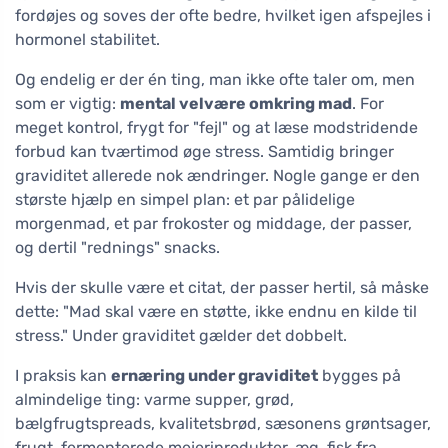
fordøjes og soves der ofte bedre, hvilket igen afspejles i
hormonel stabilitet.
Og endelig er der én ting, man ikke ofte taler om, men
som er vigtig:
mental velvære omkring mad
. For
meget kontrol, frygt for "fejl" og at læse modstridende
forbud kan tværtimod øge stress. Samtidig bringer
graviditet allerede nok ændringer. Nogle gange er den
største hjælp en simpel plan: et par pålidelige
morgenmad, et par frokoster og middage, der passer,
og dertil "rednings" snacks.
Hvis der skulle være et citat, der passer hertil, så måske
dette: "Mad skal være en støtte, ikke endnu en kilde til
stress." Under graviditet gælder det dobbelt.
I praksis kan
ernæring under graviditet
bygges på
almindelige ting: varme supper, grød,
bælgfrugtspreads, kvalitetsbrød, sæsonens grøntsager,
frugt, fermenterede mejeriprodukter, æg, fisk fra