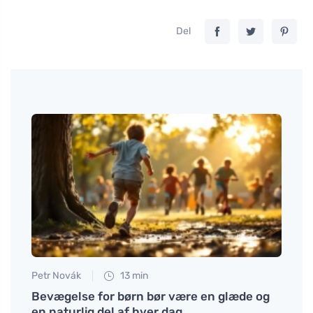
Del
Petr Novák
13 min
Anna 
dan
Bevægelse for børn bør være en glæde og
Nytti
en naturlig del af hver dag
natt