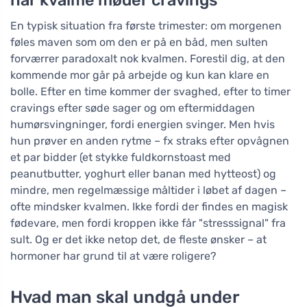
når kvalme møder cravings
En typisk situation fra første trimester: om morgenen
føles maven som om den er på en båd, men sulten
forværrer paradoxalt nok kvalmen. Forestil dig, at den
kommende mor går på arbejde og kun kan klare en
bolle. Efter en time kommer der svaghed, efter to timer
cravings efter søde sager og om eftermiddagen
humørsvingninger, fordi energien svinger. Men hvis
hun prøver en anden rytme – fx straks efter opvågnen
et par bidder (et stykke fuldkornstoast med
peanutbutter, yoghurt eller banan med hytteost) og
mindre, men regelmæssige måltider i løbet af dagen –
ofte mindsker kvalmen. Ikke fordi der findes en magisk
fødevare, men fordi kroppen ikke får "stresssignal" fra
sult. Og er det ikke netop det, de fleste ønsker – at
hormoner har grund til at være roligere?
Hvad man skal undgå under