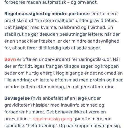
forbedres maden automatisk – og omvendt.
Regelmæssighed og mindre portioner
er ofte mere
praktiske end "tre store måltider" under graviditeten.
Det hjælper med kvalme, halsbrand og træthed. En
stabil rutine gør desuden beslutninger lettere: når der
er en snack klar i tasken, er der mindre sandsynlighed
for, at sult fører til tilfældig køb af søde sager.
Søvn
er ofte en undervurderet "ernæringstilskud". Når
der er for lidt, øges trangen til søde sager, og kroppen
beder om hurtig energi. Nogle gange er det nok med en
lille ændring: en lettere aftensmad med protein og fiber,
mindre koffein efter middag, en roligere aftenrutine.
Bevægelse
(hvis anbefalet af en læge under
graviditeten) hjælper med insulinfølsomhed og
forbedrer humøret. Det behøver ikke at være en
præstation –
regelmæssig gang
gør ofte mere end
sporadisk "heltetræning". Og når kroppen bevæger sig,