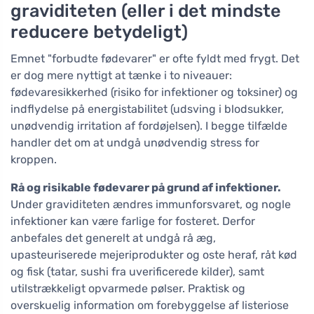
graviditeten (eller i det mindste
reducere betydeligt)
Emnet "forbudte fødevarer" er ofte fyldt med frygt. Det
er dog mere nyttigt at tænke i to niveauer:
fødevaresikkerhed (risiko for infektioner og toksiner) og
indflydelse på energistabilitet (udsving i blodsukker,
unødvendig irritation af fordøjelsen). I begge tilfælde
handler det om at undgå unødvendig stress for
kroppen.
Rå og risikable fødevarer på grund af infektioner.
Under graviditeten ændres immunforsvaret, og nogle
infektioner kan være farlige for fosteret. Derfor
anbefales det generelt at undgå rå æg,
upasteuriserede mejeriprodukter og oste heraf, råt kød
og fisk (tatar, sushi fra uverificerede kilder), samt
utilstrækkeligt opvarmede pølser. Praktisk og
overskuelig information om forebyggelse af listeriose