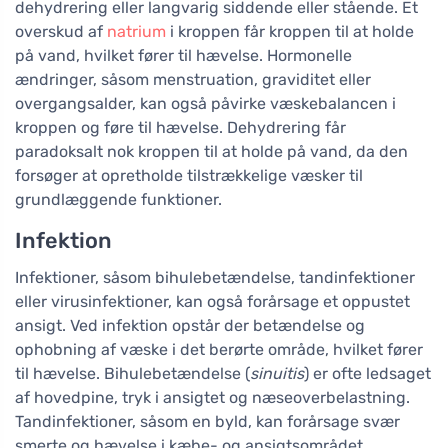
dehydrering eller langvarig siddende eller stående. Et
overskud af
natrium
i kroppen får kroppen til at holde
på vand, hvilket fører til hævelse. Hormonelle
ændringer, såsom menstruation, graviditet eller
overgangsalder, kan også påvirke væskebalancen i
kroppen og føre til hævelse. Dehydrering får
paradoksalt nok kroppen til at holde på vand, da den
forsøger at opretholde tilstrækkelige væsker til
grundlæggende funktioner.
Infektion
Infektioner, såsom bihulebetændelse, tandinfektioner
eller virusinfektioner, kan også forårsage et oppustet
ansigt. Ved infektion opstår der betændelse og
ophobning af væske i det berørte område, hvilket fører
til hævelse. Bihulebetændelse (
sinuitis
) er ofte ledsaget
af hovedpine, tryk i ansigtet og næseoverbelastning.
Tandinfektioner, såsom en byld, kan forårsage svær
smerte og hævelse i kæbe- og ansigtsområdet.