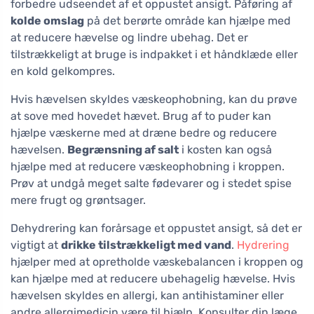
forbedre udseendet af et oppustet ansigt. Påføring af
kolde omslag
på det berørte område kan hjælpe med
at reducere hævelse og lindre ubehag. Det er
tilstrækkeligt at bruge is indpakket i et håndklæde eller
en kold gelkompres.
Hvis hævelsen skyldes væskeophobning, kan du prøve
at sove med hovedet hævet. Brug af to puder kan
hjælpe væskerne med at dræne bedre og reducere
hævelsen.
Begrænsning af salt
i kosten kan også
hjælpe med at reducere væskeophobning i kroppen.
Prøv at undgå meget salte fødevarer og i stedet spise
mere frugt og grøntsager.
Dehydrering kan forårsage et oppustet ansigt, så det er
vigtigt at
drikke tilstrækkeligt med vand
.
Hydrering
hjælper med at opretholde væskebalancen i kroppen og
kan hjælpe med at reducere ubehagelig hævelse. Hvis
hævelsen skyldes en allergi, kan antihistaminer eller
andre allergimedicin være til hjælp. Konsulter din læge