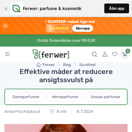
×
Ferwer: parfume & kosmetik
Åbn app
⚡
SUMMER-rabat lige nu!
×
SUMMER
Åbn app
Gratis forsendelse over 95 EUR
0
Ferwer
Blog
Sundhed
Effektive måder at reducere
ansigtssvulst på
Dameparfumer
Herreparfumer
Unisex parfumer
Anna Procházková
8 min
8.7.2024