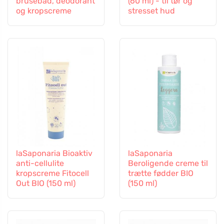
brusebad, deodorant
(60 ml) - til tør og
og kropscreme
stresset hud
laSaponaria Bioaktiv
laSaponaria
anti-cellulite
Beroligende creme til
kropscreme Fitocell
trætte fødder BIO
Out BIO (150 ml)
(150 ml)