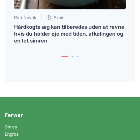
Petr Novák
9 min
Tomáš
an
Hårdkogte æg kan tilberedes uden at revne,
En ø
g
hvis du holder øje med tiden, afkølingen og
natur
en let simren
Ferwer
Om os
Engros