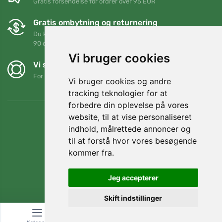
Gratis forsendelse for ordrer over 95 EUR
Gratis ombytning og returnering
Du kan returnere eller bytte din ordre når som helst inden for
90 dage
Vi bruger cookies
Vi støtter Trees.org
For hver ordre planter vi et træ! Læs mere
Om os
.
Vi bruger cookies og andre
tracking teknologier for at
forbedre din oplevelse på vores
website, til at vise personaliseret
indhold, målrettede annoncer og
til at forstå hvor vores besøgende
kommer fra.
Jeg accepterer
Skift indstillinger
© Topshelf s.r.o. Alle rettigheder forbeholdes.