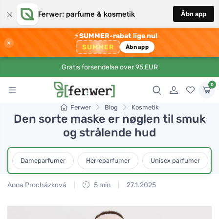
×
Ferwer: parfume & kosmetik
Åbn app
⚡
SUMMER-rabat lige nu!
×
SUMMER
Åbn app
Gratis forsendelse over 95 EUR
0
Ferwer
Blog
Kosmetik
Den sorte maske er nøglen til smuk
og strålende hud
Dameparfumer
Herreparfumer
Unisex parfumer
Anna Procházková
5 min
27.1.2025