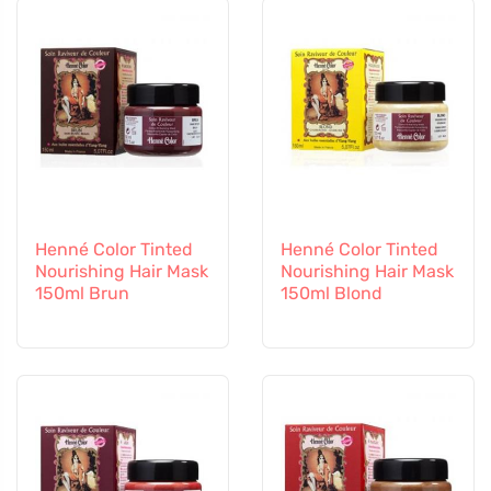
Henné Color Tinted
Henné Color Tinted
Nourishing Hair Mask
Nourishing Hair Mask
150ml Brun
150ml Blond