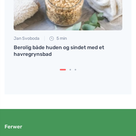
Jan Svoboda
5 min
Martin
er
Berolig både huden og sindet med et
Find 
havregrynsbad
hvorf
Ferwer