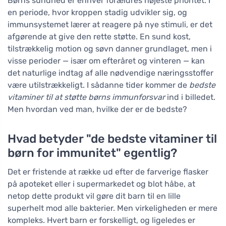
Børns sundhed er enhver forældres højeste prioritet. I
en periode, hvor kroppen stadig udvikler sig, og
immunsystemet lærer at reagere på nye stimuli, er det
afgørende at give den rette støtte. En sund kost,
tilstrækkelig motion og søvn danner grundlaget, men i
visse perioder — især om efteråret og vinteren — kan
det naturlige indtag af alle nødvendige næringsstoffer
være utilstrækkeligt. I sådanne tider kommer de
bedste
vitaminer til at støtte børns immunforsvar
ind i billedet.
Men hvordan ved man, hvilke der er de bedste?
Hvad betyder "de bedste vitaminer til
børn for immunitet" egentlig?
Det er fristende at række ud efter de farverige flasker
på apoteket eller i supermarkedet og blot håbe, at
netop dette produkt vil gøre dit barn til en lille
superhelt mod alle bakterier. Men virkeligheden er mere
kompleks. Hvert barn er forskelligt, og ligeledes er