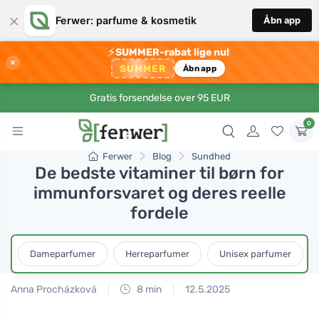
×
Ferwer: parfume & kosmetik
Åbn app
⚡
SUMMER-rabat lige nu!
×
SUMMER
Åbn app
Gratis forsendelse over 95 EUR
0
Ferwer
Blog
Sundhed
De bedste vitaminer til børn for
immunforsvaret og deres reelle
fordele
Dameparfumer
Herreparfumer
Unisex parfumer
Anna Procházková
8 min
12.5.2025