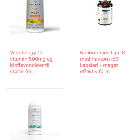
Vegetology C-
Neobotanics Lipo C
vitamin 500mg og
med havtorn (60
bioflavonoider til
kapsler) - meget
støtte for
effektiv form
immunforsvaret, 60
kapsler