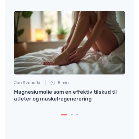
Jan Svoboda
8 min
Petr N
Magnesiumolie som en effektiv tilskud til
Kropp
atleter og muskelregenerering