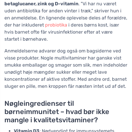
betaglucaner, zink og D-vitamin
. "Vi har nu været
uden antibiotika for anden vinter i træk," skriver hun i
en anmeldelse. En lignende oplevelse deles af forældre,
der har inkluderet
probiotika
i deres børns kost, især
hvis barnet ofte får virusinfektioner efter at være
startet i børnehave.
Anmeldelserne advarer dog også om bagsiderne ved
visse produkter. Nogle multivitaminer har ganske vist
smukke emballager og smager som slik, men indeholder
unødigt høje mængder sukker eller meget lave
koncentrationer af aktive stoffer. Med andre ord, barnet
sluger en pille, men kroppen får næsten intet ud af det.
Nøgleingredienser til
børneimmunitet – hvad bør ikke
mangle i kvalitetsvitaminer?
Vitamin D3
: Nødvendigt for immunsystemets