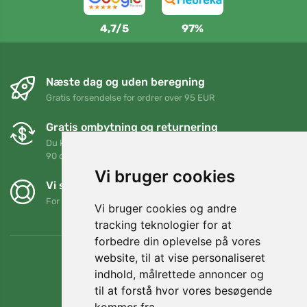
4,7/5
97%
Næste dag og uden beregning
Gratis forsendelse for ordrer over 95 EUR
Gratis ombytning og returnering
Du kan returnere eller bytte din ordre når som helst inden for
90 dage
Vi bruger cookies
Vi støtter Trees.org
For hver ordre planter vi et træ! Læs mere
Om os
.
Vi bruger cookies og andre
tracking teknologier for at
forbedre din oplevelse på vores
website, til at vise personaliseret
indhold, målrettede annoncer og
til at forstå hvor vores besøgende