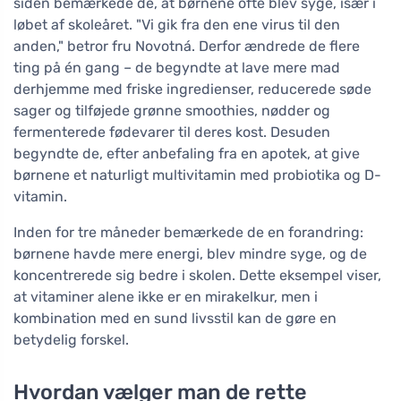
siden bemærkede de, at børnene ofte blev syge, især i
løbet af skoleåret. "Vi gik fra den ene virus til den
anden," betror fru Novotná. Derfor ændrede de flere
ting på én gang – de begyndte at lave mere mad
derhjemme med friske ingredienser, reducerede søde
sager og tilføjede grønne smoothies, nødder og
fermenterede fødevarer til deres kost. Desuden
begyndte de, efter anbefaling fra en apotek, at give
børnene et naturligt multivitamin med probiotika og D-
vitamin.
Inden for tre måneder bemærkede de en forandring:
børnene havde mere energi, blev mindre syge, og de
koncentrerede sig bedre i skolen. Dette eksempel viser,
at vitaminer alene ikke er en mirakelkur, men i
kombination med en sund livsstil kan de gøre en
betydelig forskel.
Hvordan vælger man de rette