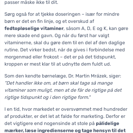
passer måske ikke til dit.
Sørg også for at tjekke doseringen – især for mindre
børn er det en fin linje, og et overskud af
fedtopløselige vitaminer
, såsom A, D, E og K, kan gøre
mere skade end gavn. Og når du først har valgt
vitaminerne, skal du gøre dem til en del af den daglige
rutine. Det virker bedst, når de gives i forbindelse med
morgenmad eller frokost – det er på det tidspunkt,
kroppen er mest klar til at udnytte dem fuldt ud.
Som den kendte børnelæge, Dr. Martin Mrázek, siger:
"Det handler ikke om, at børn skal tage så mange
vitaminer som muligt, men at de får de rigtige på det
rigtige tidspunkt og i den rigtige form."
I en tid, hvor markedet er oversvømmet med hundreder
af produkter, er det let at falde for marketing. Derfor er
det vigtigere end nogensinde at stole på
pålidelige
mærker, læse ingredienserne og tage hensyn til det