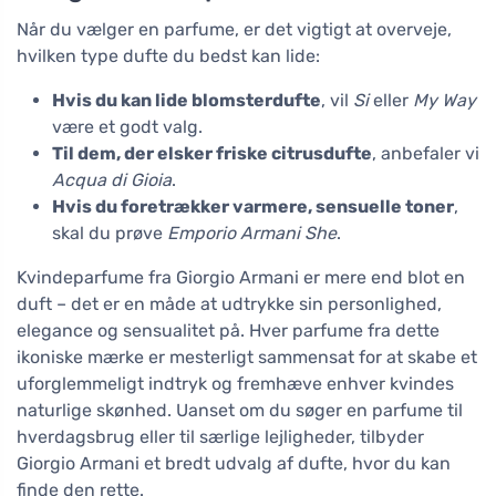
Når du vælger en parfume, er det vigtigt at overveje,
hvilken type dufte du bedst kan lide:
Hvis du kan lide blomsterdufte
, vil
Si
eller
My Way
være et godt valg.
Til dem, der elsker friske citrusdufte
, anbefaler vi
Acqua di Gioia
.
Hvis du foretrækker varmere, sensuelle toner
,
skal du prøve
Emporio Armani She
.
Kvindeparfume fra Giorgio Armani er mere end blot en
duft – det er en måde at udtrykke sin personlighed,
elegance og sensualitet på. Hver parfume fra dette
ikoniske mærke er mesterligt sammensat for at skabe et
uforglemmeligt indtryk og fremhæve enhver kvindes
naturlige skønhed. Uanset om du søger en parfume til
hverdagsbrug eller til særlige lejligheder, tilbyder
Giorgio Armani et bredt udvalg af dufte, hvor du kan
finde den rette.