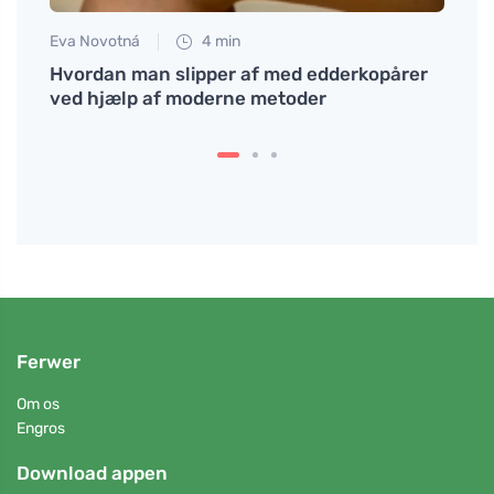
Eva Novotná
4 min
Tomáš
Hvordan man slipper af med edderkopårer
Kosme
ved hjælp af moderne metoder
dere
Ferwer
Om os
Engros
Download appen