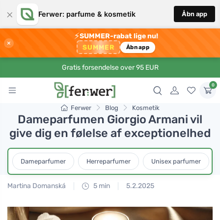
×
Ferwer: parfume & kosmetik
Åbn app
⚡
SUMMER-rabat lige nu!
×
SUMMER
Åbn app
Gratis forsendelse over 95 EUR
0
Ferwer
Blog
Kosmetik
Dameparfumen Giorgio Armani vil
give dig en følelse af exceptionelhed
Dameparfumer
Herreparfumer
Unisex parfumer
Martina Domanská
5 min
5.2.2025