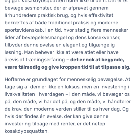
og går. Kosakdybsquatten hører ikke til dem. Det er et
bevægelsesmønster, der er afprøvet gennem
århundreders praktisk brug, og hvis effektivitet
bekræftes af både traditionel praksis og moderne
sportsvidenskab. I en tid, hvor stadig flere mennesker
lider af bevægelsesmangel og dens konsekvenser,
tilbyder denne øvelse en elegant og tilgængelig
løsning. Man behøver ikke at være atlet eller have
årevis af træningserfaring –
det er nok at begynde,
være tålmodig og give kroppen tid til at tilpasse sig
.
Hofterne er grundlaget for menneskelig bevægelse. At
tage sig af dem er ikke en luksus, men en investering i
livskvaliteten i hverdagen – i den måde, vi bevæger os
på, den måde, vi har det på, og den måde, vi håndterer
de krav, den moderne verden stiller til os hver dag. Og
hvis der findes én øvelse, der kan give denne
investering tilbage med renter, er det netop
kosakdybsquatten.