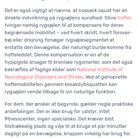
Det er også vigtigt at nævne, at cossack squat har en
direkte indvirkning på rygsøjlens sundhed. Stive
hofter
tvinger nemlig rygsøjlen til at kompensere for deres
begrænsede mobilitet – ved hvert skridt, hvert forover-
bøj eller drejning forsøger rygsøjlesegmentet at
erstatte den bevægelse, der naturligt burde komme fra
hofteleddet. Denne kompensation er en af de
hyppigste årsager til kroniske rygsmerter, som det også
bekræftes af faglige kilder som
National Institute of
Neurological Disorders and Stroke
. Ved at genoprette
hoftemobiliteten gennem kosakdybsquatten kan
rygsøjlen vende tilbage til sin naturlige funktion.
For dem, der ønsker at begynde, gælder nogle praktiske
anbefalinger. Der er ikke brug for udstyr, intet
fitnesscenter, ingen specialsko. Det kræver blot
tilstrækkelig plads og vilje til at bruge et par minutter
dagligt på en bevægelse, kroppen virkelig har brug for.