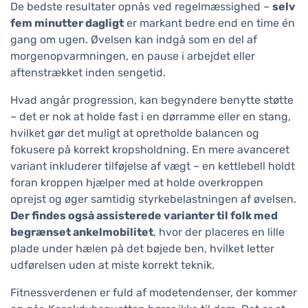
De bedste resultater opnås ved regelmæssighed –
selv
fem minutter dagligt
er markant bedre end en time én
gang om ugen. Øvelsen kan indgå som en del af
morgenopvarmningen, en pause i arbejdet eller
aftenstrækket inden sengetid.
Hvad angår progression, kan begyndere benytte støtte
– det er nok at holde fast i en dørramme eller en stang,
hvilket gør det muligt at opretholde balancen og
fokusere på korrekt kropsholdning. En mere avanceret
variant inkluderer tilføjelse af vægt – en kettlebell holdt
foran kroppen hjælper med at holde overkroppen
oprejst og øger samtidig styrkebelastningen af øvelsen.
Der findes også assisterede varianter til folk med
begrænset ankelmobilitet
, hvor der placeres en lille
plade under hælen på det bøjede ben, hvilket letter
udførelsen uden at miste korrekt teknik.
Fitnessverdenen er fuld af modetendenser, der kommer