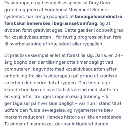
Fysioterapeut og bevægelsesspecialist Gray Cook,
grundlæggeren af Functional Movement Screen-
systemet, har længe påpeget, at
bevægelsesmønstre
først skal beherskes i begrænset omfang
, og at
dybden først gradvist øges. Dette gælder i dobbelt grad
for kosakdybsquatten – for hurtig progression kan føre
til overbelastning af knæleddet eller rygsøjlen.
Et praktisk eksempel er let at forestille sig: Jana, en 34-
årig bogholder, der tilbringer otte timer dagligt ved
computeren, begyndte med kosakdybsquatten efter
anbefaling fra sin fysioterapeut på grund af kroniske
smerter i den nedre del af ryggen. Den første uge
klarede hun kun en overfladisk version med støtte fra
en væg. Efter tre ugers regelmæssig træning – ti
gentagelser på hver side dagligt – var hun i stand til at
udføre den fulde bevægelse, og rygsmerterne blev
markant reduceret. Hendes historie er ikke enestående.
Tusinder af mennesker, der har inkluderet denne