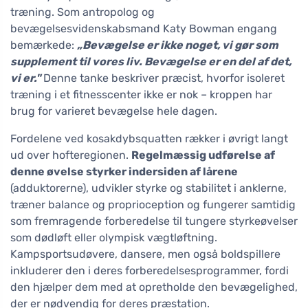
træning. Som antropolog og
bevægelsesvidenskabsmand Katy Bowman engang
bemærkede:
„Bevægelse er ikke noget, vi gør som
supplement til vores liv. Bevægelse er en del af det,
vi er."
Denne tanke beskriver præcist, hvorfor isoleret
træning i et fitnesscenter ikke er nok – kroppen har
brug for varieret bevægelse hele dagen.
Fordelene ved kosakdybsquatten rækker i øvrigt langt
ud over hofteregionen.
Regelmæssig udførelse af
denne øvelse styrker indersiden af lårene
(adduktorerne), udvikler styrke og stabilitet i anklerne,
træner balance og proprioception og fungerer samtidig
som fremragende forberedelse til tungere styrkeøvelser
som dødløft eller olympisk vægtløftning.
Kampsportsudøvere, dansere, men også boldspillere
inkluderer den i deres forberedelsesprogrammer, fordi
den hjælper dem med at opretholde den bevægelighed,
der er nødvendig for deres præstation.