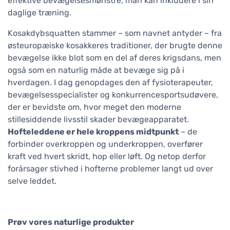
effektive bevægelsesmønstre, man kan inkludere i sin
daglige træning.
Kosakdybsquatten stammer – som navnet antyder – fra
østeuropæiske kosakkeres traditioner, der brugte denne
bevægelse ikke blot som en del af deres krigsdans, men
også som en naturlig måde at bevæge sig på i
hverdagen. I dag genopdages den af fysioterapeuter,
bevægelsesspecialister og konkurrencesportsudøvere,
der er bevidste om, hvor meget den moderne
stillesiddende livsstil skader bevægeapparatet.
Hofteleddene er hele kroppens midtpunkt
– de
forbinder overkroppen og underkroppen, overfører
kraft ved hvert skridt, hop eller løft. Og netop derfor
forårsager stivhed i hofterne problemer langt ud over
selve leddet.
Prøv vores naturlige produkter