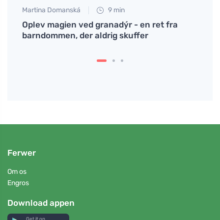
Martina Domanská
9 min
Jan S
an
Oplev magien ved granadýr - en ret fra
Find 
barndommen, der aldrig skuffer
din k
Ferwer
Om os
Engros
Download appen
Get it on