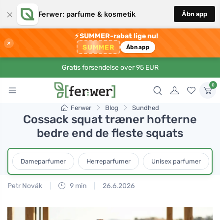
×
Ferwer: parfume & kosmetik
Åbn app
⚡
SUMMER-rabat lige nu!
×
SUMMER
Åbn app
Gratis forsendelse over 95 EUR
0
Ferwer
Blog
Sundhed
Cossack squat træner hofterne
bedre end de fleste squats
Dameparfumer
Herreparfumer
Unisex parfumer
Petr Novák
9 min
26.6.2026