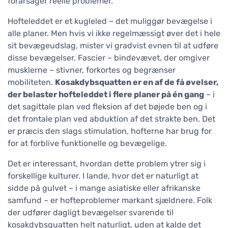
forårsager reelle problemer.
Hofteleddet er et kugleled – det muliggør bevægelse i
alle planer. Men hvis vi ikke regelmæssigt øver det i hele
sit bevægeudslag, mister vi gradvist evnen til at udføre
disse bevægelser. Fascier – bindevævet, der omgiver
musklerne – stivner, forkortes og begrænser
mobiliteten.
Kosakdybsquatten er en af de få øvelser,
der belaster hofteleddet i flere planer på én gang
– i
det sagittale plan ved fleksion af det bøjede ben og i
det frontale plan ved abduktion af det strakte ben. Det
er præcis den slags stimulation, hofterne har brug for
for at forblive funktionelle og bevægelige.
Det er interessant, hvordan dette problem ytrer sig i
forskellige kulturer. I lande, hvor det er naturligt at
sidde på gulvet – i mange asiatiske eller afrikanske
samfund – er hofteproblemer markant sjældnere. Folk
der udfører dagligt bevægelser svarende til
kosakdybsquatten helt naturligt, uden at kalde det