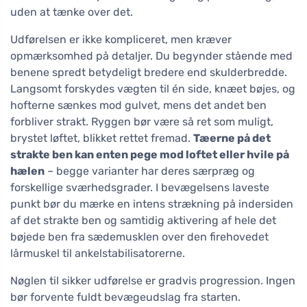
uden at tænke over det.
Udførelsen er ikke kompliceret, men kræver
opmærksomhed på detaljer. Du begynder stående med
benene spredt betydeligt bredere end skulderbredde.
Langsomt forskydes vægten til én side, knæet bøjes, og
hofterne sænkes mod gulvet, mens det andet ben
forbliver strakt. Ryggen bør være så ret som muligt,
brystet løftet, blikket rettet fremad.
Tæerne på det
strakte ben kan enten pege mod loftet eller hvile på
hælen
– begge varianter har deres særpræg og
forskellige sværhedsgrader. I bevægelsens laveste
punkt bør du mærke en intens strækning på indersiden
af det strakte ben og samtidig aktivering af hele det
bøjede ben fra sædemusklen over den firehovedet
lårmuskel til ankelstabilisatorerne.
Nøglen til sikker udførelse er gradvis progression. Ingen
bør forvente fuldt bevægeudslag fra starten.