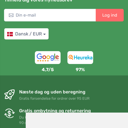
Log ind
Dansk / EUR
4,7/5
97%
Næste dag og uden beregning
Gratis forsendelse for ordrer over 95 EUR
Gratis ombytning og returnering
Du kan returnere eller bytte din ordre når som helst inden for
90 dage