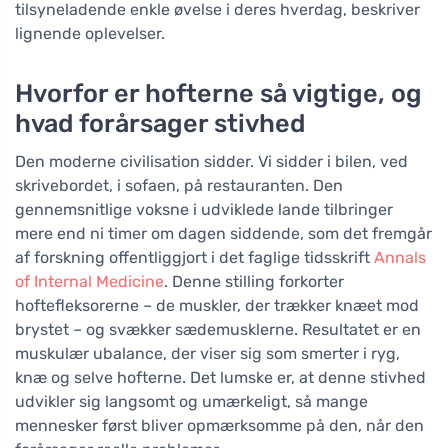
tilsyneladende enkle øvelse i deres hverdag, beskriver
lignende oplevelser.
Hvorfor er hofterne så vigtige, og
hvad forårsager stivhed
Den moderne civilisation sidder. Vi sidder i bilen, ved
skrivebordet, i sofaen, på restauranten. Den
gennemsnitlige voksne i udviklede lande tilbringer
mere end ni timer om dagen siddende, som det fremgår
af forskning offentliggjort i det faglige tidsskrift
Annals
of Internal Medicine
. Denne stilling forkorter
hoftefleksorerne – de muskler, der trækker knæet mod
brystet – og svækker sædemusklerne. Resultatet er en
muskulær ubalance, der viser sig som smerter i ryg,
knæ og selve hofterne. Det lumske er, at denne stivhed
udvikler sig langsomt og umærkeligt, så mange
mennesker først bliver opmærksomme på den, når den