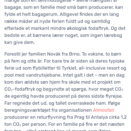
mange som en selvmodsigelse – alene mængden af
bagage, som en familie med små børn producerer, kan
fylde et helt bagagerum. Alligevel findes der en lang
række måder at nyde ferien fuldt ud og samtidig
efterlade et markant mindre økologisk fodaftryk. Og det
bedste er, at børnene lærer noget, som ingen lærebog
kan give dem.
Forestil jer familien Novák fra Brno. To voksne, to børn
på fem og otte år. For bare tre år siden så deres typiske
ferie ud som flybilletter til Tyrkiet, all-inclusive resort og
pool med vandrutsjebane. Intet galt i det – men en dag
kom den ældste søn hjem fra skole med et projekt om
CO₂-fodaftryk og begyndte at spørge, hvor meget CO₂
de egentlig havde produceret på deres sidste flyrejse.
Far regnede det ud, og tallet overraskede ham. Ifølge
beregningsværktøjet fra organisationen
Atmosfair
producerer en returflyvning fra Prag til Antalya cirka 1,2
ton CO₂ per person. For en familie på fire er det næsten