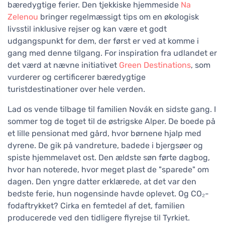
bæredygtige ferier. Den tjekkiske hjemmeside
Na
Zelenou
bringer regelmæssigt tips om en økologisk
livsstil inklusive rejser og kan være et godt
udgangspunkt for dem, der først er ved at komme i
gang med denne tilgang. For inspiration fra udlandet er
det værd at nævne initiativet
Green Destinations
, som
vurderer og certificerer bæredygtige
turistdestinationer over hele verden.
Lad os vende tilbage til familien Novák en sidste gang. I
sommer tog de toget til de østrigske Alper. De boede på
et lille pensionat med gård, hvor børnene hjalp med
dyrene. De gik på vandreture, badede i bjergsøer og
spiste hjemmelavet ost. Den ældste søn førte dagbog,
hvor han noterede, hvor meget plast de "sparede" om
dagen. Den yngre datter erklærede, at det var den
bedste ferie, hun nogensinde havde oplevet. Og CO₂-
fodaftrykket? Cirka en femtedel af det, familien
producerede ved den tidligere flyrejse til Tyrkiet.