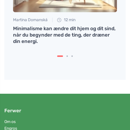
Martina Domanská
12 min
Petr N
unde
Minimalisme kan ændre dit hjem og dit sind,
Hvor
når du begynder med de ting, der dræner
inspi
din energi.
Ferwer
Om os
Engros