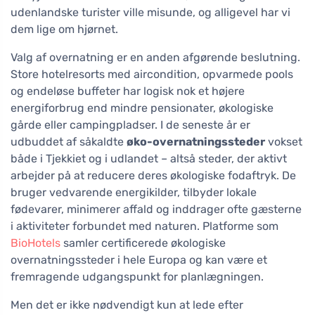
udenlandske turister ville misunde, og alligevel har vi
dem lige om hjørnet.
Valg af overnatning er en anden afgørende beslutning.
Store hotelresorts med aircondition, opvarmede pools
og endeløse buffeter har logisk nok et højere
energiforbrug end mindre pensionater, økologiske
gårde eller campingpladser. I de seneste år er
udbuddet af såkaldte
øko-overnatningssteder
vokset
både i Tjekkiet og i udlandet – altså steder, der aktivt
arbejder på at reducere deres økologiske fodaftryk. De
bruger vedvarende energikilder, tilbyder lokale
fødevarer, minimerer affald og inddrager ofte gæsterne
i aktiviteter forbundet med naturen. Platforme som
BioHotels
samler certificerede økologiske
overnatningssteder i hele Europa og kan være et
fremragende udgangspunkt for planlægningen.
Men det er ikke nødvendigt kun at lede efter