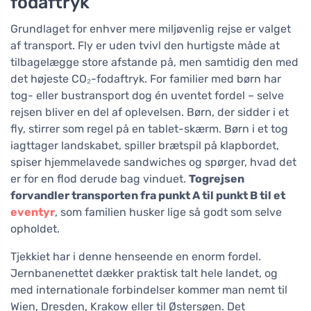
fodaftryk
Grundlaget for enhver mere miljøvenlig rejse er valget
af transport. Fly er uden tvivl den hurtigste måde at
tilbagelægge store afstande på, men samtidig den med
det højeste CO₂-fodaftryk. For familier med børn har
tog- eller bustransport dog én uventet fordel – selve
rejsen bliver en del af oplevelsen. Børn, der sidder i et
fly, stirrer som regel på en tablet-skærm. Børn i et tog
iagttager landskabet, spiller brætspil på klapbordet,
spiser hjemmelavede sandwiches og spørger, hvad det
er for en flod derude bag vinduet.
Togrejsen
forvandler transporten fra punkt A til punkt B til et
eventyr
, som familien husker lige så godt som selve
opholdet.
Tjekkiet har i denne henseende en enorm fordel.
Jernbanenettet dækker praktisk talt hele landet, og
med internationale forbindelser kommer man nemt til
Wien, Dresden, Krakow eller til Østersøen. Det