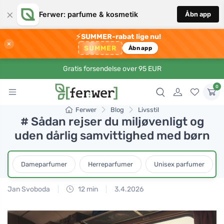
×
Ferwer: parfume & kosmetik
Åbn app
⚡
SUMMER-rabat lige nu!
×
SUMMER
Åbn app
Gratis forsendelse over 95 EUR
0
Ferwer
Blog
Livsstil
# Sådan rejser du miljøvenligt og
uden dårlig samvittighed med børn
Dameparfumer
Herreparfumer
Unisex parfumer
Jan Svoboda
12 min
3.4.2026