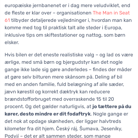
europæiske jernbanenet er i dag mere veludviklet, end
de fleste er klar over – organisationen
The Man in Seat
61
tilbyder detaljerede vejledninger i, hvordan man kan
komme med tog til praktisk talt alle steder i Europa,
inklusive tips om skiftestationer og nattog, som børn
elsker.
Hvis bilen er det eneste realistiske valg – og lad os være
ærlige, med små børn og bjergudstyr kan det nogle
gange ikke lade sig gøre anderledes – findes der måder
at gøre selv bilturen mere skånsom på. Deling af bil
med en anden familie, fuld belægning af alle sæder,
jævn kørestil og korrekt dæktryk kan reducere
brændstofforbruget med overraskende 15 til 20
procent. Og det gælder naturligvis, at
jo tættere på du
kører, desto mindre er dit fodaftryk
. Nogle gange er
det nok at opdage skønheden, der ligger halvtreds
kilometer fra dit hjem. Český ráj, Šumava, Jeseníky,
Podyjí – det er alt sammen steder, som mange