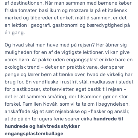
af destinationen. Når man sammen med børnene køber
friske tomater, basilikum og mozzarella på et italiensk
marked og tilbereder et enkelt måltid sammen, er det
en lektion i geografi, gastronomi og bæredygtighed på
én gang.
Og hvad skal man have med på rejsen? Her åbner sig
muligheden for en af de vigtigste lektioner, vi kan give
vores børn. At pakke uden engangsplast er ikke bare en
økologisk trend – det er en praktisk vane, der sparer
penge og lærer børn at tænke over, hvad de virkelig har
brug for. En vandflaske i rustfrit stål, madkasser i stedet
for plastikposer, stofservietter, eget bestik til rejsen –
det er alt sammen småting, der tilsammen gør en stor
forskel. Familien Novák, som vi talte om i begyndelsen,
anskaffede sig et sæt rejsebokse og -flasker og anslår,
at de på én to-ugers ferie sparer cirka
hundrede til
hundrede og halvtreds stykker
engangsplastemballage
.