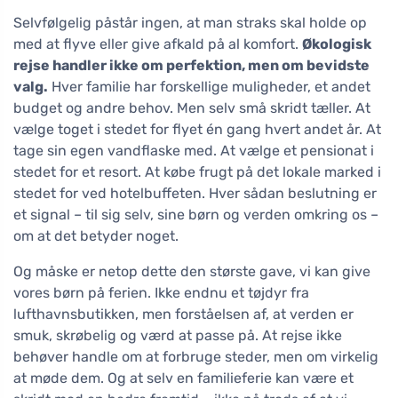
Selvfølgelig påstår ingen, at man straks skal holde op
med at flyve eller give afkald på al komfort.
Økologisk
rejse handler ikke om perfektion, men om bevidste
valg.
Hver familie har forskellige muligheder, et andet
budget og andre behov. Men selv små skridt tæller. At
vælge toget i stedet for flyet én gang hvert andet år. At
tage sin egen vandflaske med. At vælge et pensionat i
stedet for et resort. At købe frugt på det lokale marked i
stedet for ved hotelbuffeten. Hver sådan beslutning er
et signal – til sig selv, sine børn og verden omkring os –
om at det betyder noget.
Og måske er netop dette den største gave, vi kan give
vores børn på ferien. Ikke endnu et tøjdyr fra
lufthavnsbutikken, men forståelsen af, at verden er
smuk, skrøbelig og værd at passe på. At rejse ikke
behøver handle om at forbruge steder, men om virkelig
at møde dem. Og at selv en familieferie kan være et