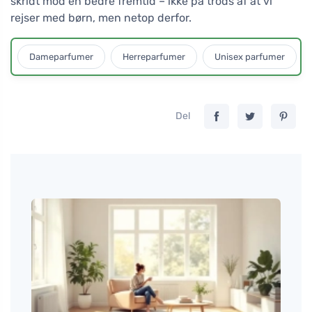
skridt mod en bedre fremtid – ikke på trods af at vi
rejser med børn, men netop derfor.
Dameparfumer
Herreparfumer
Unisex parfumer
Del