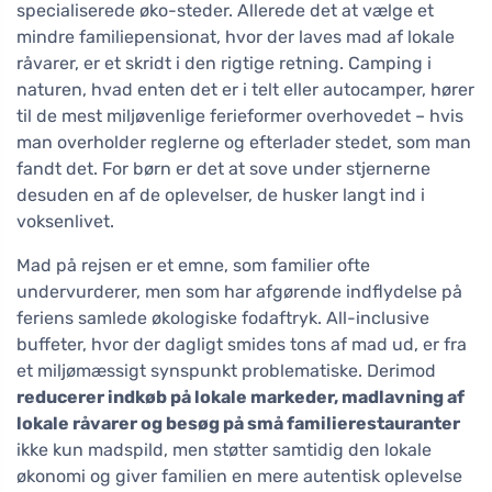
specialiserede øko-steder. Allerede det at vælge et
mindre familiepensionat, hvor der laves mad af lokale
råvarer, er et skridt i den rigtige retning. Camping i
naturen, hvad enten det er i telt eller autocamper, hører
til de mest miljøvenlige ferieformer overhovedet – hvis
man overholder reglerne og efterlader stedet, som man
fandt det. For børn er det at sove under stjernerne
desuden en af de oplevelser, de husker langt ind i
voksenlivet.
Mad på rejsen er et emne, som familier ofte
undervurderer, men som har afgørende indflydelse på
feriens samlede økologiske fodaftryk. All-inclusive
buffeter, hvor der dagligt smides tons af mad ud, er fra
et miljømæssigt synspunkt problematiske. Derimod
reducerer indkøb på lokale markeder, madlavning af
lokale råvarer og besøg på små familierestauranter
ikke kun madspild, men støtter samtidig den lokale
økonomi og giver familien en mere autentisk oplevelse