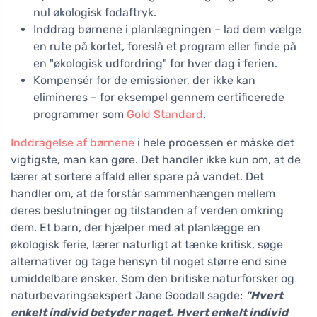
nul økologisk fodaftryk.
Inddrag børnene i planlægningen – lad dem vælge
en rute på kortet, foreslå et program eller finde på
en "økologisk udfordring" for hver dag i ferien.
Kompensér for de emissioner, der ikke kan
elimineres – for eksempel gennem certificerede
programmer som
Gold Standard
.
Inddragelse af børnene
i hele processen er måske det
vigtigste, man kan gøre. Det handler ikke kun om, at de
lærer at sortere affald eller spare på vandet. Det
handler om, at de forstår sammenhængen mellem
deres beslutninger og tilstanden af verden omkring
dem. Et barn, der hjælper med at planlægge en
økologisk ferie, lærer naturligt at tænke kritisk, søge
alternativer og tage hensyn til noget større end sine
umiddelbare ønsker. Som den britiske naturforsker og
naturbevaringsekspert Jane Goodall sagde:
"Hvert
enkelt individ betyder noget. Hvert enkelt individ