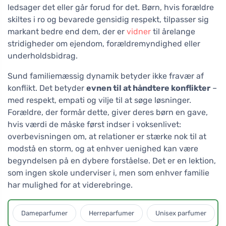
ledsager det eller går forud for det. Børn, hvis forældre
skiltes i ro og bevarede gensidig respekt, tilpasser sig
markant bedre end dem, der er
vidner
til årelange
stridigheder om ejendom, forældremyndighed eller
underholdsbidrag.
Sund familiemæssig dynamik betyder ikke fravær af
konflikt. Det betyder
evnen til at håndtere konflikter
–
med respekt, empati og vilje til at søge løsninger.
Forældre, der formår dette, giver deres børn en gave,
hvis værdi de måske først indser i voksenlivet:
overbevisningen om, at relationer er stærke nok til at
modstå en storm, og at enhver uenighed kan være
begyndelsen på en dybere forståelse. Det er en lektion,
som ingen skole underviser i, men som enhver familie
har mulighed for at viderebringe.
Dameparfumer
Herreparfumer
Unisex parfumer