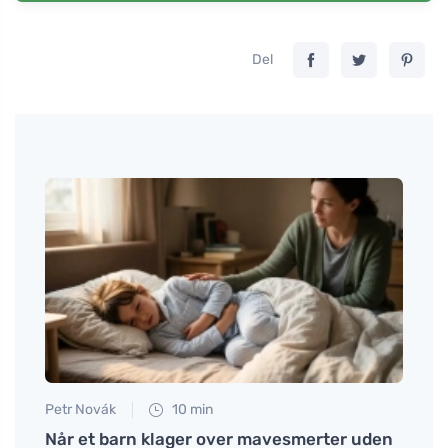
Del
Petr Novák
10 min
Jan S
Når et barn klager over mavesmerter uden
Hvorn