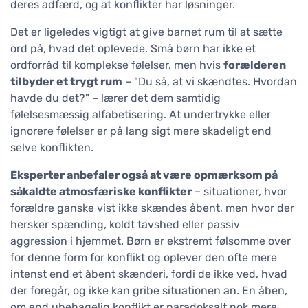
deres adfærd, og at konflikter har løsninger.
Det er ligeledes vigtigt at give barnet rum til at sætte
ord på, hvad det oplevede. Små børn har ikke et
ordforråd til komplekse følelser, men hvis
forælderen
tilbyder et trygt rum
– "Du så, at vi skændtes. Hvordan
havde du det?" – lærer det dem samtidig
følelsesmæssig alfabetisering. At undertrykke eller
ignorere følelser er på lang sigt mere skadeligt end
selve konflikten.
Eksperter anbefaler også at være opmærksom på
såkaldte atmosfæriske konflikter
– situationer, hvor
forældre ganske vist ikke skændes åbent, men hvor der
hersker spænding, koldt tavshed eller passiv
aggression i hjemmet. Børn er ekstremt følsomme over
for denne form for konflikt og oplever den ofte mere
intenst end et åbent skænderi, fordi de ikke ved, hvad
der foregår, og ikke kan gribe situationen an. En åben,
om end ubehagelig konflikt er paradoksalt nok mere