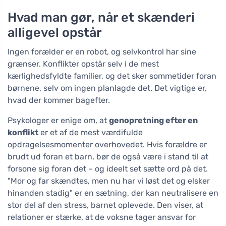
Hvad man gør, når et skænderi
alligevel opstår
Ingen forælder er en robot, og selvkontrol har sine
grænser. Konflikter opstår selv i de mest
kærlighedsfyldte familier, og det sker sommetider foran
børnene, selv om ingen planlagde det. Det vigtige er,
hvad der kommer bagefter.
Psykologer er enige om, at
genopretning efter en
konflikt
er et af de mest værdifulde
opdragelsesmomenter overhovedet. Hvis forældre er
brudt ud foran et barn, bør de også være i stand til at
forsone sig foran det – og ideelt set sætte ord på det.
"Mor og far skændtes, men nu har vi løst det og elsker
hinanden stadig" er en sætning, der kan neutralisere en
stor del af den stress, barnet oplevede. Den viser, at
relationer er stærke, at de voksne tager ansvar for