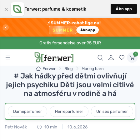
×
Ferwer: parfume & kosmetik
Åbn app
⚡
SUMMER-rabat lige nu!
×
SUMMER
Åbn app
Gratis forsendelse over 95 EUR
0
Ferwer
Blog
Mor og barn
# Jak hádky před dětmi ovlivňují
jejich psychiku Děti jsou velmi citlivé
na atmosféru v rodině a há
Dameparfumer
Herreparfumer
Unisex parfumer
Petr Novák
10 min
10.6.2026