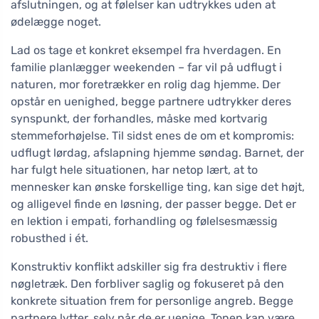
afslutningen, og at følelser kan udtrykkes uden at
ødelægge noget.
Lad os tage et konkret eksempel fra hverdagen. En
familie planlægger weekenden – far vil på udflugt i
naturen, mor foretrækker en rolig dag hjemme. Der
opstår en uenighed, begge partnere udtrykker deres
synspunkt, der forhandles, måske med kortvarig
stemmeforhøjelse. Til sidst enes de om et kompromis:
udflugt lørdag, afslapning hjemme søndag. Barnet, der
har fulgt hele situationen, har netop lært, at to
mennesker kan ønske forskellige ting, kan sige det højt,
og alligevel finde en løsning, der passer begge. Det er
en lektion i empati, forhandling og følelsesmæssig
robusthed i ét.
Konstruktiv konflikt adskiller sig fra destruktiv i flere
nøgletræk. Den forbliver saglig og fokuseret på den
konkrete situation frem for personlige angreb. Begge
partnere lytter, selv når de er uenige. Tonen kan være