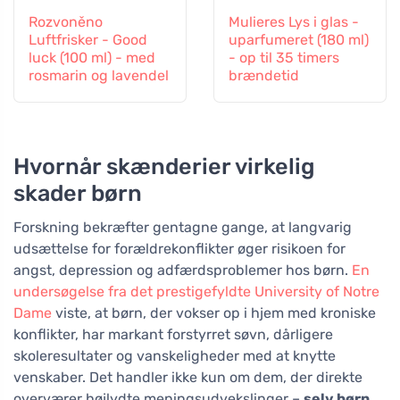
Rozvoněno
Mulieres Lys i glas -
Luftfrisker - Good
uparfumeret (180 ml)
luck (100 ml) - med
- op til 35 timers
rosmarin og lavendel
brændetid
Hvornår skænderier virkelig
skader børn
Forskning bekræfter gentagne gange, at langvarig
udsættelse for forældrekonflikter øger risikoen for
angst, depression og adfærdsproblemer hos børn.
En
undersøgelse fra det prestigefyldte University of Notre
Dame
viste, at børn, der vokser op i hjem med kroniske
konflikter, har markant forstyrret søvn, dårligere
skoleresultater og vanskeligheder med at knytte
venskaber. Det handler ikke kun om dem, der direkte
overværer højlydte meningsudvekslinger –
selv børn,