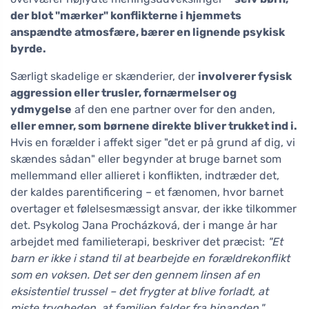
der blot "mærker" konflikterne i hjemmets
anspændte atmosfære, bærer en lignende psykisk
byrde.
Særligt skadelige er skænderier, der
involverer fysisk
aggression eller trusler, fornærmelser og
ydmygelse
af den ene partner over for den anden,
eller emner, som børnene direkte bliver trukket ind i.
Hvis en forælder i affekt siger "det er på grund af dig, vi
skændes sådan" eller begynder at bruge barnet som
mellemmand eller allieret i konflikten, indtræder det,
der kaldes parentificering – et fænomen, hvor barnet
overtager et følelsesmæssigt ansvar, der ikke tilkommer
det. Psykolog Jana Procházková, der i mange år har
arbejdet med familieterapi, beskriver det præcist:
"Et
barn er ikke i stand til at bearbejde en forældrekonflikt
som en voksen. Det ser den gennem linsen af en
eksistentiel trussel – det frygter at blive forladt, at
miste trygheden, at familien falder fra hinanden."