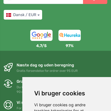
Dansk / EUR
4,7/5
97%
Næste dag og uden beregning
Gratis forsendelse for ordrer over 95 EUR
Gratis ombytning og returnering
Du kan returnere eller bytte din ordre når som helst inden for
Vi bruger cookies
90 dage
Vi støtter Trees.org
Vi bruger cookies og andre
For hver ordre planter vi et træ! Læs mere
Om os
.
tracking teknologier for at