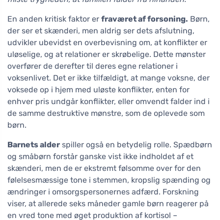
En anden kritisk faktor er
fraværet af forsoning.
Børn,
der ser et skænderi, men aldrig ser dets afslutning,
udvikler ubevidst en overbevisning om, at konflikter er
uløselige, og at relationer er skrøbelige. Dette mønster
overfører de derefter til deres egne relationer i
voksenlivet. Det er ikke tilfældigt, at mange voksne, der
voksede op i hjem med uløste konflikter, enten for
enhver pris undgår konflikter, eller omvendt falder ind i
de samme destruktive mønstre, som de oplevede som
børn.
Barnets alder
spiller også en betydelig rolle. Spædbørn
og småbørn forstår ganske vist ikke indholdet af et
skænderi, men de er ekstremt følsomme over for den
følelsesmæssige tone i stemmen, kropslig spænding og
ændringer i omsorgspersonernes adfærd. Forskning
viser, at allerede seks måneder gamle børn reagerer på
en vred tone med øget produktion af kortisol –