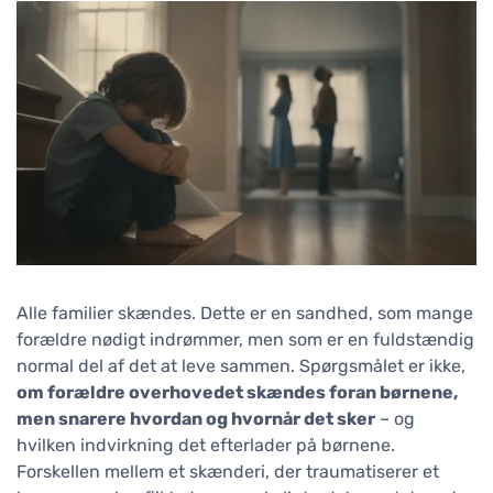
Alle familier skændes. Dette er en sandhed, som mange
forældre nødigt indrømmer, men som er en fuldstændig
normal del af det at leve sammen. Spørgsmålet er ikke,
om forældre overhovedet skændes foran børnene,
men snarere hvordan og hvornår det sker
– og
hvilken indvirkning det efterlader på børnene.
Forskellen mellem et skænderi, der traumatiserer et