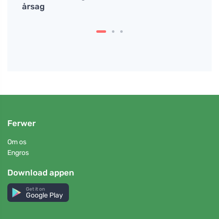
årsag
babyp
Ferwer
Om os
Engros
Download appen
Get it on
Google Play