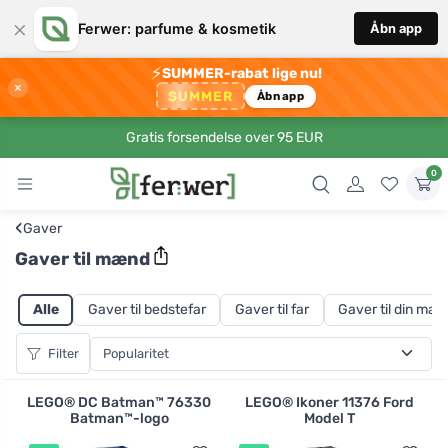
×
Ferwer: parfume & kosmetik
Åbn app
⚡
SUMMER-rabat lige nu!
×
SUMMER
Åbn app
Gratis forsendelse over 95 EUR
0
‹
Gaver
Gaver til mænd
Alle
Gaver til bedstefar
Gaver til far
Gaver til din man
Filter
LEGO® DC Batman™ 76330
LEGO® Ikoner 11376 Ford
Batman™-logo
Model T