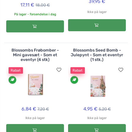
39,95 €
17,11 €
18,00 €
Ikke på lager
På lager - forsendelse i dag
Blossombs Frøbomber -
Blossombs Seed Bomb -
Mini gavesæt - Som et
Julepynt - Som et eventyr
eventyr (4 stk)
(1 stk.)
Rabat
Rabat
6,84 €
4,95 €
7,20 €
5,20 €
Ikke på lager
Ikke på lager