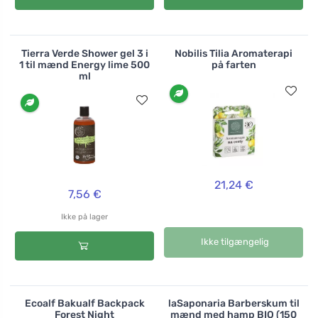
Tierra Verde Shower gel 3 i
Nobilis Tilia Aromaterapi
1 til mænd Energy lime 500
på farten
ml
21,24 €
7,56 €
Ikke på lager
Ikke tilgængelig
Ecoalf Bakualf Backpack
laSaponaria Barberskum til
Forest Night
mænd med hamp BIO (150