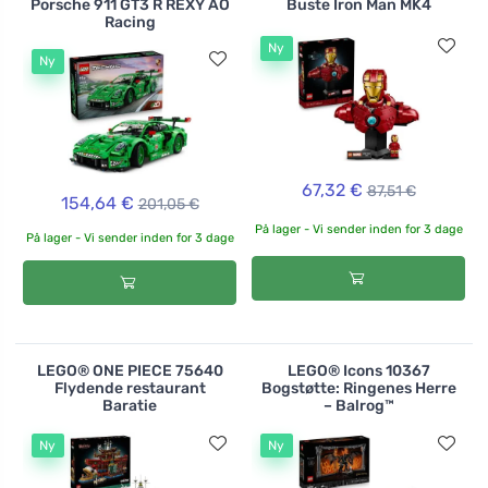
Porsche 911 GT3 R REXY AO
Buste Iron Man MK4
Racing
Ny
Ny
67,32 €
87,51 €
154,64 €
201,05 €
På lager - Vi sender inden for 3 dage
På lager - Vi sender inden for 3 dage
LEGO® ONE PIECE 75640
LEGO® Icons 10367
Flydende restaurant
Bogstøtte: Ringenes Herre
Baratie
– Balrog™
Ny
Ny