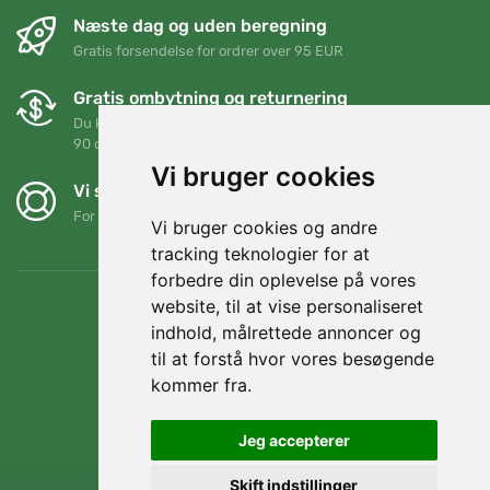
Næste dag og uden beregning
Gratis forsendelse for ordrer over 95 EUR
Gratis ombytning og returnering
Du kan returnere eller bytte din ordre når som helst inden for
90 dage
Vi bruger cookies
Vi støtter Trees.org
For hver ordre planter vi et træ! Læs mere
Om os
.
Vi bruger cookies og andre
tracking teknologier for at
forbedre din oplevelse på vores
website, til at vise personaliseret
indhold, målrettede annoncer og
til at forstå hvor vores besøgende
kommer fra.
Jeg accepterer
Skift indstillinger