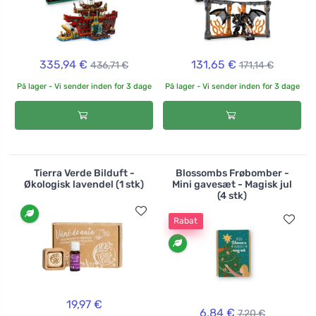
335,94 €
131,65 €
436,71 €
171,14 €
På lager - Vi sender inden for 3 dage
På lager - Vi sender inden for 3 dage
Tierra Verde Bilduft -
Blossombs Frøbomber -
Økologisk lavendel (1 stk)
Mini gavesæt - Magisk jul
(4 stk)
Rabat
19,97 €
6,84 €
7,20 €