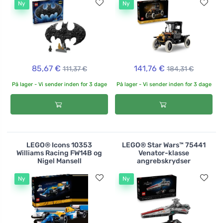
Ny
Ny
85,67 €
141,76 €
111,37 €
184,31 €
På lager - Vi sender inden for 3 dage
På lager - Vi sender inden for 3 dage
LEGO® Icons 10353
LEGO® Star Wars™ 75441
Williams Racing FW14B og
Venator-klasse
Nigel Mansell
angrebskrydser
Ny
Ny