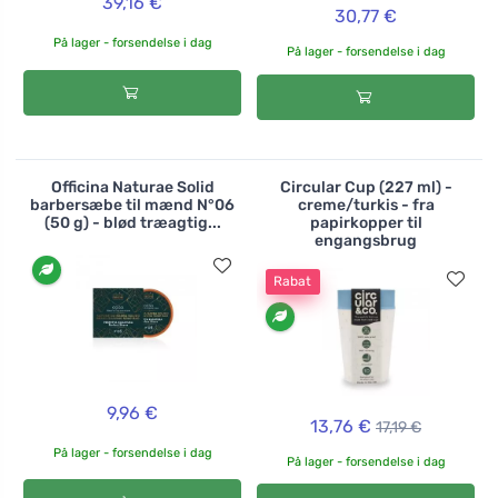
39,16 €
30,77 €
På lager - forsendelse i dag
På lager - forsendelse i dag
Officina Naturae Solid
Circular Cup (227 ml) -
barbersæbe til mænd N°06
creme/turkis - fra
(50 g) - blød træagtig...
papirkopper til
engangsbrug
Rabat
9,96 €
13,76 €
17,19 €
På lager - forsendelse i dag
På lager - forsendelse i dag