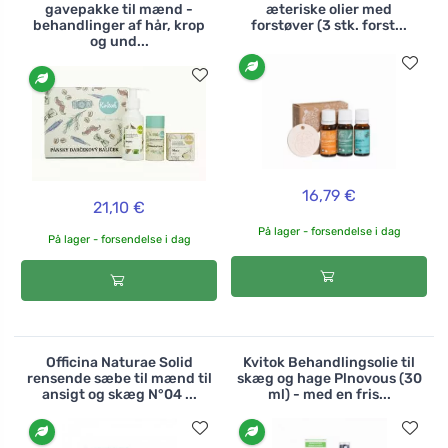
gavepakke til mænd -
æteriske olier med
behandlinger af hår, krop
forstøver (3 stk. forst...
og und...
16,79 €
21,10 €
På lager - forsendelse i dag
På lager - forsendelse i dag
Officina Naturae Solid
Kvitok Behandlingsolie til
rensende sæbe til mænd til
skæg og hage Plnovous (30
ansigt og skæg N°04 ...
ml) - med en fris...