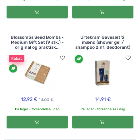
Blossombs Seed Bombs -
Urtekram Gavesæt til
Medium Gift Set (9 stk.) -
mænd (shower gel /
original og praktisk...
shampoo 2in1, deodorant)
Rabat
12,92 €
14,91 €
13,60 €
På lager - forsendelse i dag
På lager - forsendelse i dag