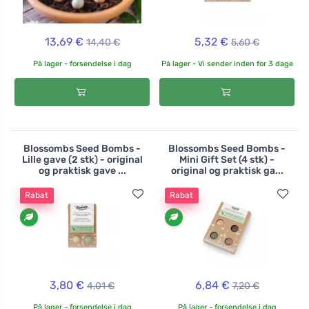
13,69 €
5,32 €
14,40 €
5,60 €
På lager - forsendelse i dag
På lager - Vi sender inden for 3 dage
Blossombs Seed Bombs -
Blossombs Seed Bombs -
Lille gave (2 stk) - original
Mini Gift Set (4 stk) -
og praktisk gave ...
original og praktisk ga...
Rabat
Rabat
3,80 €
6,84 €
4,01 €
7,20 €
På lager - forsendelse i dag
På lager - forsendelse i dag