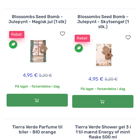
Blossombs Seed Bomb -
Blossombs Seed Bomb -
Julepynt - Magisk jul (1 stk)
Julepynt - Skytsengel (1
stk.)
Rabat
Rabat
4,95 €
5,20 €
4,95 €
5,20 €
På lager - forsendelse i dag
På lager - forsendelse i dag
Tierra Verde Parfume til
Tierra Verde Shower gel 3 i
biler - BIO orange
1 til mænd Energy of mint
flaske 500 ml