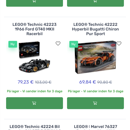
LEGO® Technic 42223
LEGO® Technic 42222
1966 Ford GT40 MKII
Hyperbil Bugatti Chiron
Racerbil
Pur Sport
Ny
Ny
79,23 €
69,84 €
103,00 €
90,80 €
På lager - Vi sender inden for 3 dage
På lager - Vi sender inden for 3 dage
LEGO® Technic 42224 Bil
LEGO® ǀ Marvel 76327