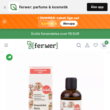
×
Ferwer: parfume & kosmetik
Åbn app
⚡
SUMMER-rabat lige nu!
×
SUMMER
Åbn app
Gratis forsendelse over 95 EUR
0