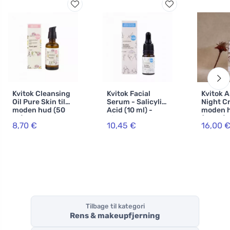
Kvitok Cleansing
Kvitok Facial
Kvitok 
Oil Pure Skin til
Serum - Salicylic
Night Cr
moden hud (50
Acid (10 ml) -
moden 
ml) - udtørrer
hjælper
(30 ml) 
8,70 €
10,45 €
16,00 
ikke, giver
problematisk hud
hudens 
elasticitet
Tilbage til kategori
Rens & makeupfjerning