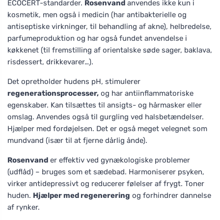
ECOCERT-standarder.
Rosenvand
anvendes ikke kun i
kosmetik, men også i medicin (har antibakterielle og
antiseptiske virkninger, til behandling af akne), helbredelse,
parfumeproduktion og har også fundet anvendelse i
køkkenet (til fremstilling af orientalske søde sager, baklava,
risdessert, drikkevarer…).
Det opretholder hudens pH, stimulerer
regenerationsprocesser,
og har antiinflammatoriske
egenskaber. Kan tilsættes til ansigts- og hårmasker eller
omslag. Anvendes også til gurgling ved halsbetændelser.
Hjælper med fordøjelsen. Det er også meget velegnet som
mundvand (især til at fjerne dårlig ånde).
Rosenvand
er effektiv ved gynækologiske problemer
(udflåd) – bruges som et sædebad. Harmoniserer psyken,
virker antidepressivt og reducerer følelser af frygt. Toner
huden.
Hjælper med regenerering
og forhindrer dannelse
af rynker.