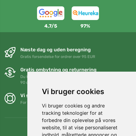
4,7/5
97%
Næste dag og uden beregning
Gratis forsendelse for ordrer over 95 EUR
Gratis ombytning og returnering
Du kan returnere eller bytte din ordre når som helst inden for
90 dage
Vi bruger cookies
Vi støtter Trees.org
For hver ordre planter vi et træ! Læs mere
Om os
.
Vi bruger cookies og andre
tracking teknologier for at
forbedre din oplevelse på vores
website, til at vise personaliseret
indhold, målrettede annoncer og