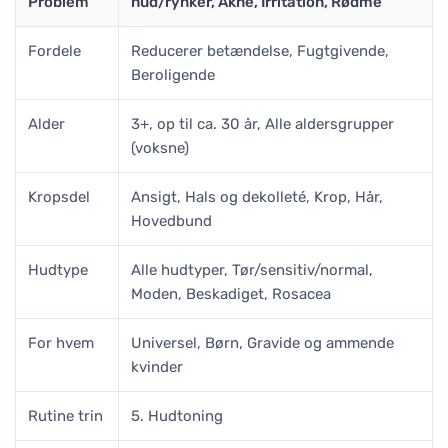
Problem
hud/rynker, Akne, Irritation, Rødme
Fordele
Reducerer betændelse, Fugtgivende,
Beroligende
Alder
3+, op til ca. 30 år, Alle aldersgrupper
(voksne)
Kropsdel
Ansigt, Hals og dekolleté, Krop, Hår,
Hovedbund
Hudtype
Alle hudtyper, Tør/sensitiv/normal,
Moden, Beskadiget, Rosacea
For hvem
Universel, Børn, Gravide og ammende
kvinder
Rutine trin
5. Hudtoning