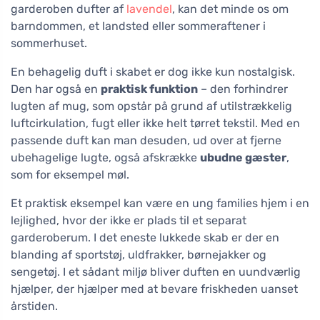
garderoben dufter af
lavendel
, kan det minde os om
barndommen, et landsted eller sommeraftener i
sommerhuset.
En behagelig duft i skabet er dog ikke kun nostalgisk.
Den har også en
praktisk funktion
– den forhindrer
lugten af mug, som opstår på grund af utilstrækkelig
luftcirkulation, fugt eller ikke helt tørret tekstil. Med en
passende duft kan man desuden, ud over at fjerne
ubehagelige lugte, også afskrække
ubudne gæster
,
som for eksempel møl.
Et praktisk eksempel kan være en ung families hjem i en
lejlighed, hvor der ikke er plads til et separat
garderoberum. I det eneste lukkede skab er der en
blanding af sportstøj, uldfrakker, børnejakker og
sengetøj. I et sådant miljø bliver duften en uundværlig
hjælper, der hjælper med at bevare friskheden uanset
årstiden.