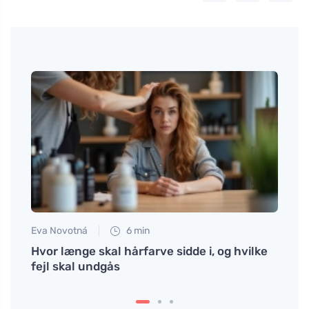
Eva Novotná
6 min
Martin
fter
Hvor længe skal hårfarve sidde i, og hvilke
Flere
dem?
fejl skal undgås
hårfj