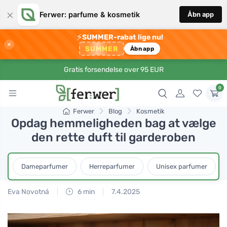
×
Ferwer: parfume & kosmetik
Åbn app
⚡
SUMMER-rabat lige nu!
×
SUMMER
Åbn app
Gratis forsendelse over 95 EUR
0
Ferwer
Blog
Kosmetik
Opdag hemmeligheden bag at vælge
den rette duft til garderoben
Dameparfumer
Herreparfumer
Unisex parfumer
Eva Novotná
6 min
7.4.2025