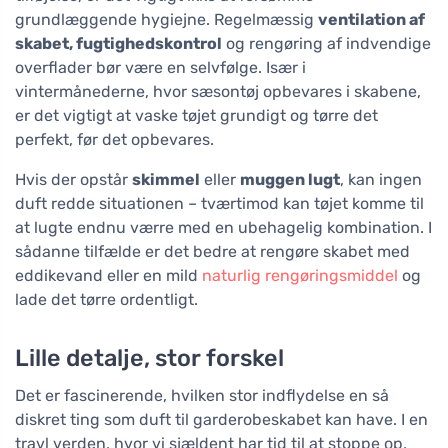
grundlæggende hygiejne. Regelmæssig
ventilation af
skabet, fugtighedskontrol
og rengøring af indvendige
overflader bør være en selvfølge. Især i
vintermånederne, hvor sæsontøj opbevares i skabene,
er det vigtigt at vaske tøjet grundigt og tørre det
perfekt, før det opbevares.
Hvis der opstår
skimmel
eller
muggen lugt
, kan ingen
duft redde situationen – tværtimod kan tøjet komme til
at lugte endnu værre med en ubehagelig kombination. I
sådanne tilfælde er det bedre at rengøre skabet med
eddikevand eller en mild
naturlig rengøringsmiddel
og
lade det tørre ordentligt.
Lille detalje, stor forskel
Det er fascinerende, hvilken stor indflydelse en så
diskret ting som duft til garderobeskabet kan have. I en
travl verden, hvor vi sjældent har tid til at stoppe op,