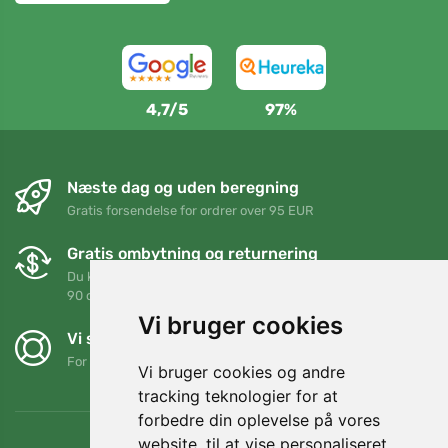
4,7/5
97%
Næste dag og uden beregning
Gratis forsendelse for ordrer over 95 EUR
Gratis ombytning og returnering
Du kan returnere eller bytte din ordre når som helst inden for
90 dage
Vi bruger cookies
Vi støtter Trees.org
For hver ordre planter vi et træ! Læs mere
Om os
.
Vi bruger cookies og andre
tracking teknologier for at
forbedre din oplevelse på vores
website, til at vise personaliseret