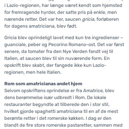
i Lazio-regionen, har længe været kendt som hjemsted
for fremragende hyrder, der satte pris på enkle, men
nærende retter. Det var her, saucen
gricia
, forløberen
for dagens amatriciana, blev født.
Gricia blev oprindeligt lavet med kun tre ingredienser –
guanciale, peber og Pecorino Romano-ost. Det var først
senere, da tomater fra den Nye Verden fandt vej til
Italien, at saucen blev til sin nuværende form. En
opskrift blev skabt, der fangede ikke kun Lazio-
regionen, men hele Italien.
Rom som amatricianas andet hjem
Selvom opskriftens oprindelse er fra Amatrice, blev
dens berømmelse især udbredt i Rom. De lokale
restauranter begyndte at tilberede den i stor stil,
hvilket gjorde spaghetti amatriciana til en af de mest
berømte retter i det romerske køkken. I dag er den
blandt de fire store romerske pastaretter, sammen med