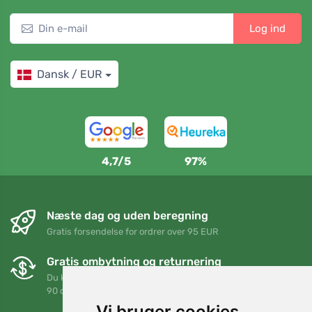
Log ind
Dansk / EUR
4,7/5
97%
Næste dag og uden beregning
Gratis forsendelse for ordrer over 95 EUR
Gratis ombytning og returnering
Du kan returnere eller bytte din ordre når som helst inden for
90 dage
Vi bruger cookies