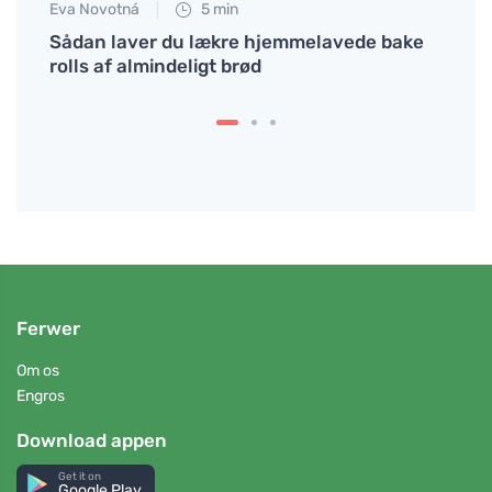
Eva Novotná
5 min
Eva No
 huden
Sådan laver du lækre hjemmelavede bake
Enkle
rolls af almindeligt brød
kan k
Ferwer
Om os
Engros
Download appen
Get it on
Google Play