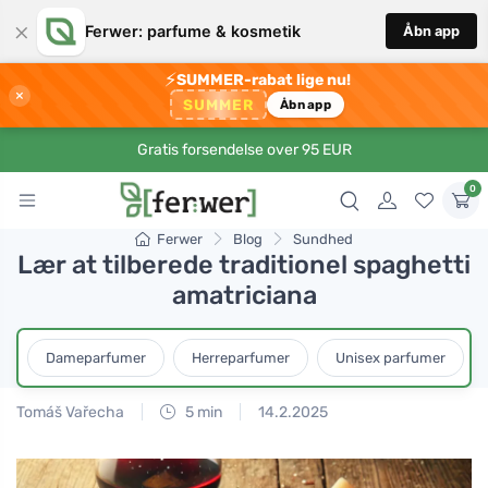
×
Ferwer: parfume & kosmetik
Åbn app
⚡
SUMMER-rabat lige nu!
×
SUMMER
Åbn app
Gratis forsendelse over 95 EUR
0
Ferwer
Blog
Sundhed
Lær at tilberede traditionel spaghetti
amatriciana
Dameparfumer
Herreparfumer
Unisex parfumer
Tomáš Vařecha
5 min
14.2.2025