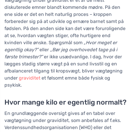
Vægtøgning under graviditet er et af de mest
diskuterede emner blandt kommende mødre. På den
ene side er det en helt naturlig proces – kroppen
forbereder sig på at udvikle og ernære barnet samt på
fødslen. På den anden side kan det være foruroligende
at se, hvordan vægten stiger, ofte hurtigere end
kvinden ville ønske. Spørgsmål som
„Hvor meget er
egentlig okay?”
eller
„Bør jeg overhovedet tage på i
første trimester?”
er ikke usædvanlige. I dag, hvor der
lægges stadig større vægt på en sund livsstil og en
afbalanceret tilgang til kropsvægt, bliver vægtøgning
under
graviditet
et følsomt emne både fysisk og
psykisk.
Hvor mange kilo er egentlig normalt?
En grundlæggende oversigt gives af en tabel over
vægtøgning under graviditet, som anbefales af f.eks.
Verdenssundhedsorganisationen (WHO) eller det