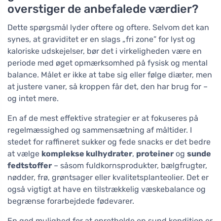
overstiger de anbefalede værdier?
Dette spørgsmål lyder oftere og oftere. Selvom det kan
synes, at graviditet er en slags „fri zone” for lyst og
kaloriske udskejelser, bør det i virkeligheden være en
periode med øget opmærksomhed på fysisk og mental
balance. Målet er ikke at tabe sig eller følge diæter, men
at justere vaner, så kroppen får det, den har brug for –
og intet mere.
En af de mest effektive strategier er at fokuseres på
regelmæssighed og sammensætning af måltider. I
stedet for raffineret sukker og fede snacks er det bedre
at vælge
komplekse kulhydrater
,
proteiner
og
sunde
fedtstoffer
– såsom fuldkornsprodukter, bælgfrugter,
nødder, frø, grøntsager eller kvalitetsplanteolier. Det er
også vigtigt at have en tilstrækkelig væskebalance og
begrænse forarbejdede fødevarer.
En god mulighed for at opretholde en sund kondition er