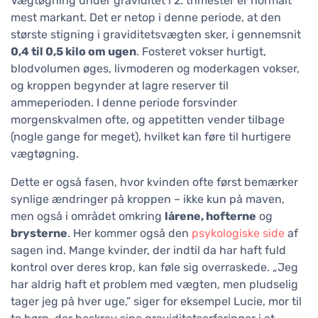
Vægtøgning under graviditet i 2. trimester er normalt
mest markant. Det er netop i denne periode, at den
største stigning i graviditetsvægten sker, i gennemsnit
0,4 til 0,5 kilo om ugen
. Fosteret vokser hurtigt,
blodvolumen øges, livmoderen og moderkagen vokser,
og kroppen begynder at lagre reserver til
ammeperioden. I denne periode forsvinder
morgenskvalmen ofte, og appetitten vender tilbage
(nogle gange for meget), hvilket kan føre til hurtigere
vægtøgning.
Dette er også fasen, hvor kvinden ofte først bemærker
synlige ændringer på kroppen – ikke kun på maven,
men også i området omkring
lårene, hofterne
og
brysterne
. Her kommer også den
psykologiske side
af
sagen ind. Mange kvinder, der indtil da har haft fuld
kontrol over deres krop, kan føle sig overraskede. „Jeg
har aldrig haft et problem med vægten, men pludselig
tager jeg på hver uge,” siger for eksempel Lucie, mor til