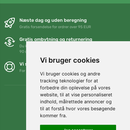
Næste dag og uden beregning
Gratis forsendelse for ordrer over 95 EUR
Gratis ombytning og returnering
Du kan returnere eller bytte din ordre når som helst inden for
90 dage
Vi bruger cookies
Vi støtter Trees.org
For hver ordre planter vi et træ! Læs mere
Om os
.
Vi bruger cookies og andre
tracking teknologier for at
forbedre din oplevelse på vores
website, til at vise personaliseret
indhold, målrettede annoncer og
til at forstå hvor vores besøgende
kommer fra.