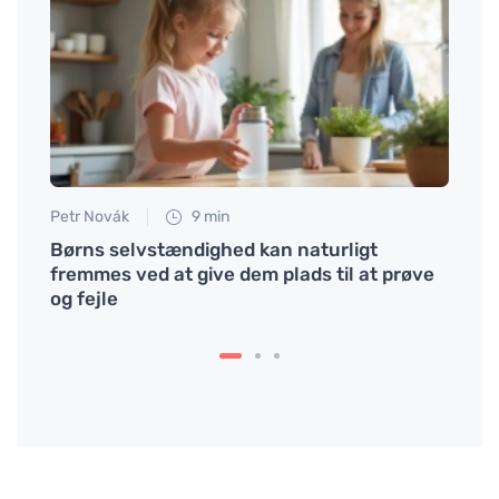
Petr Novák
9 min
Petr N
en
Børns selvstændighed kan naturligt
# Jak
fremmes ved at give dem plads til at prøve
škola
og fejle
speci