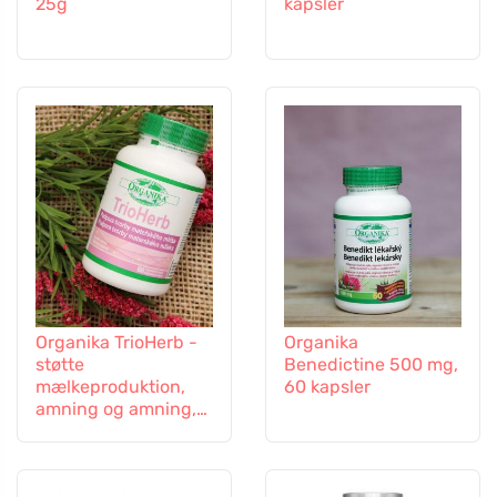
25g
kapsler
Organika TrioHerb -
Organika
støtte
Benedictine 500 mg,
mælkeproduktion,
60 kapsler
amning og amning,
60 kapsler