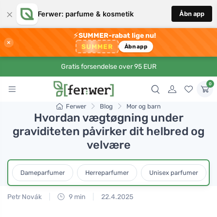
×
Ferwer: parfume & kosmetik
Åbn app
⚡
SUMMER-rabat lige nu!
×
SUMMER
Åbn app
Gratis forsendelse over 95 EUR
0
Ferwer
Blog
Mor og barn
Hvordan vægtøgning under
graviditeten påvirker dit helbred og
velvære
Dameparfumer
Herreparfumer
Unisex parfumer
Petr Novák
9 min
22.4.2025