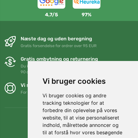
4,7/5
97%
Næste dag og uden beregning
Gratis forsendelse for ordrer over 95 EUR
Gratis ombytning og returnering
Du kan returnere eller bytte din ordre når som helst inden for
90 dage
Vi bruger cookies
Vi støtter Trees.org
For hver ordre planter vi et træ! Læs mere
Om os
.
Vi bruger cookies og andre
tracking teknologier for at
forbedre din oplevelse på vores
website, til at vise personaliseret
indhold, målrettede annoncer og
til at forstå hvor vores besøgende