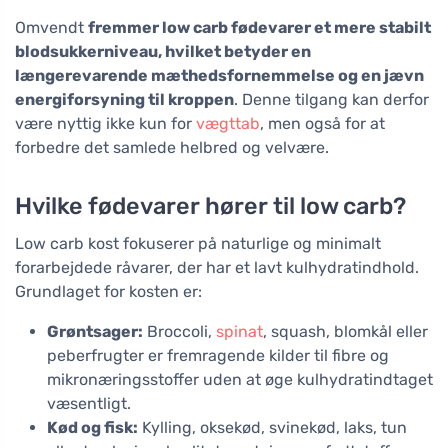
Omvendt
fremmer low carb fødevarer et mere stabilt
blodsukkerniveau, hvilket betyder en
længerevarende mæthedsfornemmelse og en jævn
energiforsyning til kroppen
. Denne tilgang kan derfor
være nyttig ikke kun for
vægttab
, men også for at
forbedre det samlede helbred og velvære.
Hvilke fødevarer hører til low carb?
Low carb kost fokuserer på naturlige og minimalt
forarbejdede råvarer, der har et lavt kulhydratindhold.
Grundlaget for kosten er:
Grøntsager:
Broccoli,
spinat
, squash, blomkål eller
peberfrugter er fremragende kilder til fibre og
mikronæringsstoffer uden at øge kulhydratindtaget
væsentligt.
Kød og fisk:
Kylling, oksekød, svinekød, laks, tun