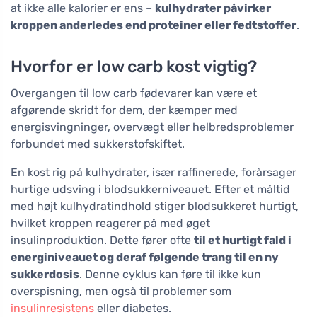
at ikke alle kalorier er ens –
kulhydrater påvirker
kroppen anderledes end proteiner eller fedtstoffer
.
Hvorfor er low carb kost vigtig?
Overgangen til low carb fødevarer kan være et
afgørende skridt for dem, der kæmper med
energisvingninger, overvægt eller helbredsproblemer
forbundet med sukkerstofskiftet.
En kost rig på kulhydrater, især raffinerede, forårsager
hurtige udsving i blodsukkerniveauet. Efter et måltid
med højt kulhydratindhold stiger blodsukkeret hurtigt,
hvilket kroppen reagerer på med øget
insulinproduktion. Dette fører ofte
til et hurtigt fald i
energiniveauet og deraf følgende trang til en ny
sukkerdosis
. Denne cyklus kan føre til ikke kun
overspisning, men også til problemer som
insulinresistens
eller diabetes.