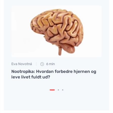
Eva Novotná
6 min
Martin
n man
Nootropika: Hvordan forbedre hjernen og
Minim
r
leve livet fuldt ud?
når d
din e