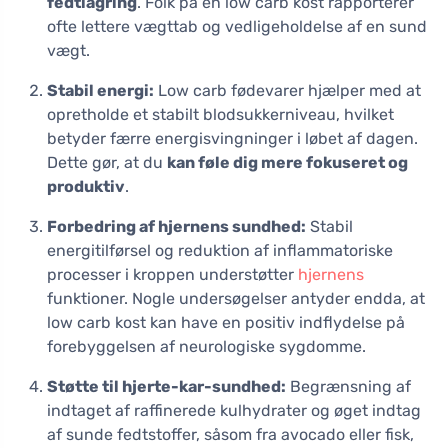
fedtlagring
. Folk på en low carb kost rapporterer
ofte lettere vægttab og vedligeholdelse af en sund
vægt.
Stabil energi:
Low carb fødevarer hjælper med at
opretholde et stabilt blodsukkerniveau, hvilket
betyder færre energisvingninger i løbet af dagen.
Dette gør, at du
kan føle dig mere fokuseret og
produktiv
.
Forbedring af hjernens sundhed:
Stabil
energitilførsel og reduktion af inflammatoriske
processer i kroppen understøtter
hjernens
funktioner. Nogle undersøgelser antyder endda, at
low carb kost kan have en positiv indflydelse på
forebyggelsen af neurologiske sygdomme.
Støtte til hjerte-kar-sundhed:
Begrænsning af
indtaget af raffinerede kulhydrater og øget indtag
af sunde fedtstoffer, såsom fra avocado eller fisk,