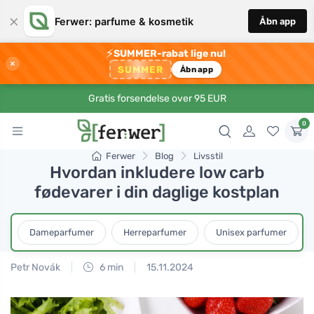
×
Ferwer: parfume & kosmetik
Åbn app
⚡
SUMMER-rabat lige nu!
×
SUMMER
Åbn app
Gratis forsendelse over 95 EUR
0
Ferwer
Blog
Livsstil
Hvordan inkludere low carb
fødevarer i din daglige kostplan
Dameparfumer
Herreparfumer
Unisex parfumer
Petr Novák
6 min
15.11.2024