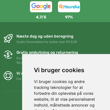
4,7/5
97%
Næste dag og uden beregning
Gratis forsendelse for ordrer over 95 EUR
Gratis ombytning og returnering
Du kan returnere eller bytte din ordre når som helst inden for
90 dage
Vi bruger cookies
Vi støtter Trees.org
For hver ordre planter vi et træ! Læs mere
Om os
.
Vi bruger cookies og andre
tracking teknologier for at
forbedre din oplevelse på vores
website, til at vise personaliseret
indhold, målrettede annoncer og