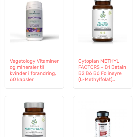
Vegetology Vitaminer
Cytoplan METHYL
og mineraler til
FACTORS - B1 Betain
kvinder i forandring,
B2 B6 B6 Folinsyre
60 kapsler
(L-Methylfolat)
Vitamin B12 og Zink,
60 kapsler