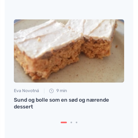
Eva Novotná
9 min
Tomáš
m ost
Sund og bolle som en sød og nærende
Hvad 
dessert
bety