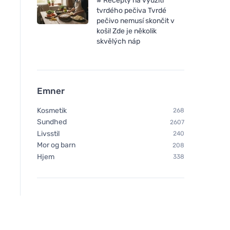
# Recepty na využití
tvrdého pečiva Tvrdé
pečivo nemusí skončit v
koši! Zde je několik
skvělých náp
Emner
Kosmetik
268
Sundhed
2607
Livsstil
240
Mor og barn
208
Hjem
338