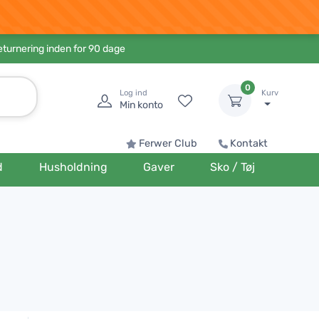
eturnering inden for 90 dage
0
Log ind
Kurv
Min konto
Ferwer Club
Kontakt
d
Husholdning
Gaver
Sko / Tøj