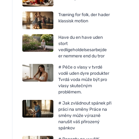
Træning for folk, der hader
klassisk motion
Have du en have uden
stort
vedligeholdelsesarbejde
er nemmere end du tror
# Péče o vlasy v tvrdé
vodě uden dyre produkter
Tvrdá voda může být pro
vlasy skutečným
problémem.
# Jak zvládnout spánek při
práci na směny Práce na
směny může výrazně
narušit váš přirozený
spánkov