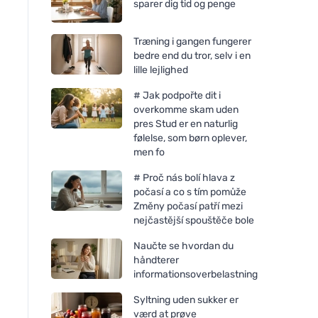
sparer dig tid og penge
Træning i gangen fungerer
bedre end du tror, selv i en
lille lejlighed
# Jak podpořte dit i
overkomme skam uden
pres Stud er en naturlig
følelse, som børn oplever,
men fo
# Proč nás bolí hlava z
počasí a co s tím pomůže
Změny počasí patří mezi
nejčastější spouštěče bole
Naučte se hvordan du
håndterer
informationsoverbelastning
Syltning uden sukker er
værd at prøve