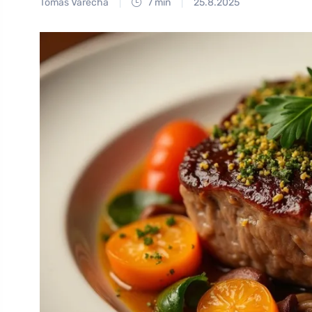
Tomáš Vařecha
7 min
25.8.2025