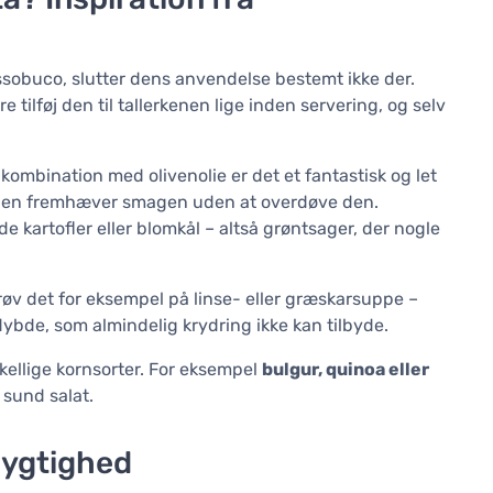
ssobuco, slutter dens anvendelse bestemt ikke der.
re tilføj den til tallerkenen lige inden servering, og selv
 kombination med olivenolie er det et fantastisk og let
vor den fremhæver smagen uden at overdøve den.
e kartofler eller blomkål – altså grøntsager, der nogle
 Prøv det for eksempel på linse- eller græskarsuppe –
 dybde, som almindelig krydring ikke kan tilbyde.
kellige kornsorter. For eksempel
bulgur, quinoa eller
 sund salat.
dygtighed