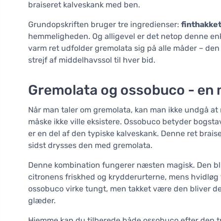
braiseret kalveskank med ben.
Grundopskriften bruger tre ingredienser:
finthakket
hemmeligheden. Og alligevel er det netop denne en
varm ret udfolder gremolata sig på alle måder – den
strejf af middelhavssol til hver bid.
Gremolata og ossobuco - en 
Når man taler om gremolata, kan man ikke undgå a
måske ikke ville eksistere. Ossobuco betyder bogstav
er en del af den typiske kalveskank. Denne ret braise
sidst drysses den med gremolata.
Denne kombination fungerer næsten magisk. Den bli
citronens friskhed og krydderurterne, mens hvidløg 
ossobuco virke tungt, men takket være den bliver d
glæder.
Hjemme kan du tilberede både ossobuco efter den tr