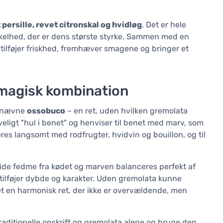
 persille, revet citronskal og hvidløg
. Det er hele
kelhed, der er dens største styrke. Sammen med en
 tilføjer friskhed, fremhæver smagene og bringer et
magisk kombination
t nævne
ossobuco
– en ret, uden hvilken gremolata
eligt "hul i benet" og henviser til benet med marv, som
res langsomt med rodfrugter, hvidvin og bouillon, og til
de fedme fra kødet og marven balanceres perfekt af
tilføjer dybde og karakter. Uden gremolata kunne
et en harmonisk ret, der ikke er overvældende, men
aditionelle opskrift og gremolata alene og bruge den