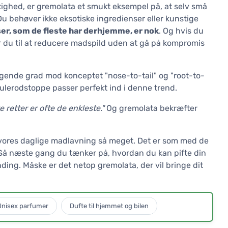
tighed, er gremolata et smukt eksempel på, at selv små
 Du behøver ikke eksotiske ingredienser eller kunstige
r, som de fleste har derhjemme, er nok
. Og hvis du
 du til at reducere madspild uden at gå på kompromis
igende grad mod konceptet "nose-to-tail" og "root-to-
gulerodstoppe passer perfekt ind i denne trend.
 retter er ofte de enkleste."
Og gremolata bekræfter
e vores daglige madlavning så meget. Det er som med de
l. Så næste gang du tænker på, hvordan du kan pifte din
ding. Måske er det netop gremolata, der vil bringe dit
Unisex parfumer
Dufte til hjemmet og bilen