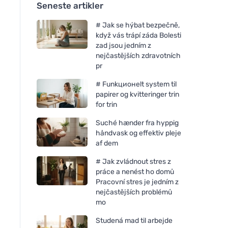
Seneste artikler
# Jak se hýbat bezpečně,
když vás trápí záda Bolesti
zad jsou jedním z
nejčastějších zdravotních
pr
# Funkционelt system til
papirer og kvitteringer trin
for trin
Suché hænder fra hyppig
håndvask og effektiv pleje
af dem
# Jak zvládnout stres z
práce a nenést ho domů
Pracovní stres je jedním z
nejčastějších problémů
mo
Studená mad til arbejde