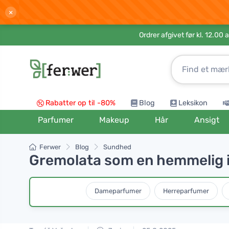
×
Ordrer afgivet før kl. 12.00 
Rabatter op til -80%
Blog
Leksikon
Parfumer
Makeup
Hår
Ansigt
Ferwer
Blog
Sundhed
Gremolata som en hemmelig i
Dameparfumer
Herreparfumer