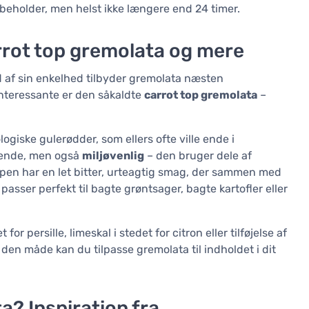
beholder, men helst ikke længere end 24 timer.
arrot top gremolata og mere
d af sin enkelhed tilbyder gremolata næsten
nteressante er den såkaldte
carrot top gremolata
–
logiske gulerødder, som ellers ofte ville ende i
gende, men også
miljøvenlig
– den bruger dele af
ppen har en let bitter, urteagtig smag, der sammen med
passer perfekt til bagte grøntsager, bagte kartofler eller
or persille, limeskal i stedet for citron eller tilføjelse af
 den måde kan du tilpasse gremolata til indholdet i dit
? Inspiration fra