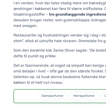
I en verden, hvor der tales stadig mere om bæredyg
ændringer i køkkenet kan føre til større indflydelse.
tilsætningsstoffer –
tre grundlæggende ingrediense
desuden bruger rester, som gulerodstoppe, bidrager
med smagen.
Restauranter og husholdninger vender sig i dag i st
stem", altså at udnytte hele råvaren. Gremolata fra 
Som den berømte kok Jamie Oliver sagde:
"De bedste
dette til punkt og prikke.
Det er fascinerende, at noget så simpelt kan berig
små detaljer i livet – ofte gør de den største forske
tallerken op, så husk denne beskedne italienske blan
køkken til et helt nyt niveau.
Dameparfumer
Herreparfumer