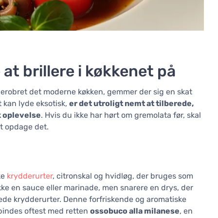
t brillere i køkkenet på
r erobret det moderne køkken, gemmer der sig en skat
 kan lyde eksotisk,
er det utroligt nemt at tilberede,
k oplevelse
. Hvis du ikke har hørt om gremolata før, skal
at opdage det.
ke
krydderurter
, citronskal og hvidløg, der bruges som
ikke en sauce eller marinade, men snarere en drys, der
kkede krydderurter. Denne forfriskende og aromatiske
bindes oftest med retten
ossobuco alla milanese
, en