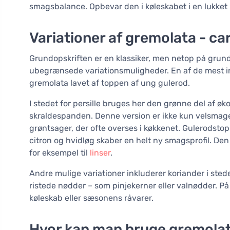
smagsbalance. Opbevar den i køleskabet i en lukket 
Variationer af gremolata - c
Grundopskriften er en klassiker, men netop på grun
ubegrænsede variationsmuligheder. En af de mest i
gremolata lavet af toppen af ung gulerod.
I stedet for persille bruges her den grønne del af øko
skraldespanden. Denne version er ikke kun velsma
grøntsager, der ofte overses i køkkenet. Gulerodsto
citron og hvidløg skaber en helt ny smagsprofil. Den 
for eksempel til
linser
.
Andre mulige variationer inkluderer koriander i stedet f
ristede nødder – som pinjekerner eller valnødder. På
køleskab eller sæsonens råvarer.
Hvor kan man bruge gremolata