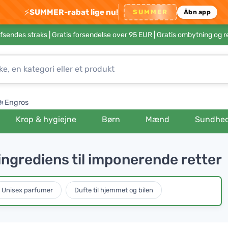
⚡
SUMMER-rabat lige nu!
SUMMER
Åbn app
afsendes straks |
Gratis forsendelse over 95 EUR
| Gratis ombytning og r
Engros
Krop & hygiejne
Børn
Mænd
Sundhe
ngrediens til imponerende retter
Unisex parfumer
Dufte til hjemmet og bilen