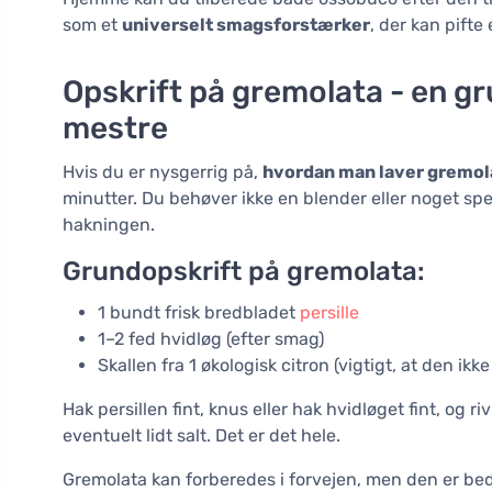
som et
universelt smagsforstærker
, der kan pifte
Opskrift på gremolata - en gr
mestre
Hvis du er nysgerrig på,
hvordan man laver gremol
minutter. Du behøver ikke en blender eller noget spe
hakningen.
Grundopskrift på gremolata:
1 bundt frisk bredbladet
persille
1–2 fed hvidløg (efter smag)
Skallen fra 1 økologisk citron (vigtigt, at den ik
Hak persillen fint, knus eller hak hvidløget fint, og r
eventuelt lidt salt. Det er det hele.
Gremolata kan forberedes i forvejen, men den er beds