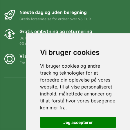
Næste dag og uden beregning
Gratis forsendelse for ordrer over 95 EUR
Gratis ombytning og returnering
Du kan returnere eller bytte din ordre når som helst inden for
90 dage
Vi bruger cookies
Vi støtter Trees.org
For hver ordre planter vi et træ! Læs mere
Om os
.
Vi bruger cookies og andre
tracking teknologier for at
forbedre din oplevelse på vores
website, til at vise personaliseret
indhold, målrettede annoncer og
til at forstå hvor vores besøgende
kommer fra.
Jeg accepterer