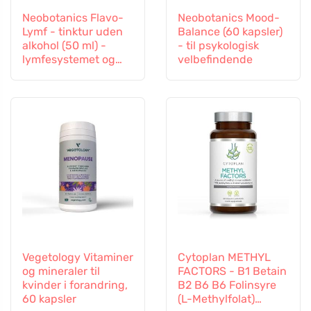
Neobotanics Flavo-
Neobotanics Mood-
Lymf - tinktur uden
Balance (60 kapsler)
alkohol (50 ml) -
- til psykologisk
lymfesystemet og
velbefindende
det vaskulære
system
Vegetology Vitaminer
Cytoplan METHYL
og mineraler til
FACTORS - B1 Betain
kvinder i forandring,
B2 B6 B6 Folinsyre
60 kapsler
(L-Methylfolat)