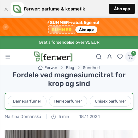
×
Ferwer: parfume & kosmetik
Åbn app
⚡
SUMMER-rabat lige nu!
×
SUMMER
Åbn app
Gratis forsendelse over 95 EUR
0
Ferwer
Blog
Sundhed
Fordele ved magnesiumcitrat for
krop og sind
Dameparfumer
Herreparfumer
Unisex parfumer
Martina Domanská
5 min
18.11.2024