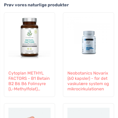
Prøv vores naturlige produkter
Cytoplan METHYL
Neobotanics Novarix
FACTORS - B1 Betain
(60 kapsler) - for det
B2 B6 B6 Folinsyre
vaskulære system og
(L-Methylfolat)
mikrocirkulationen
Vitamin B12 og Zink,
60 kapsler