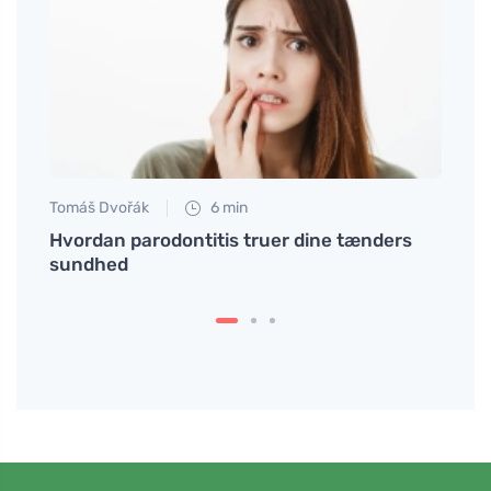
Tomáš Dvořák
6 min
Petr N
r at
Hvordan parodontitis truer dine tænders
Hvorf
sundhed
hvilk