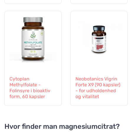
Vitamin B12 og Zink,
60 kapsler
Cytoplan
Neobotanics Vigrin
Methylfolate -
Forte X9 (90 kapsler)
Folinsyre i bioaktiv
- for udholdenhed
form, 60 kapsler
og vitalitet
Hvor finder man magnesiumcitrat?