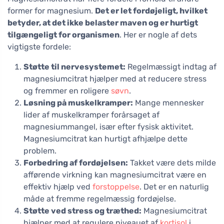
former for magnesium.
Det er let fordøjeligt, hvilket
betyder, at det ikke belaster maven og er hurtigt
tilgængeligt for organismen
. Her er nogle af dets
vigtigste fordele:
Støtte til nervesystemet:
Regelmæssigt indtag af
magnesiumcitrat hjælper med at reducere stress
og fremmer en roligere
søvn
.
Løsning på muskelkramper:
Mange mennesker
lider af muskelkramper forårsaget af
magnesiummangel, især efter fysisk aktivitet.
Magnesiumcitrat kan hurtigt afhjælpe dette
problem.
Forbedring af fordøjelsen:
Takket være dets milde
afførende virkning kan magnesiumcitrat være en
effektiv hjælp ved
forstoppelse
. Det er en naturlig
måde at fremme regelmæssig fordøjelse.
Støtte ved stress og træthed:
Magnesiumcitrat
hjælper med at regulere niveauet af
kortisol
i