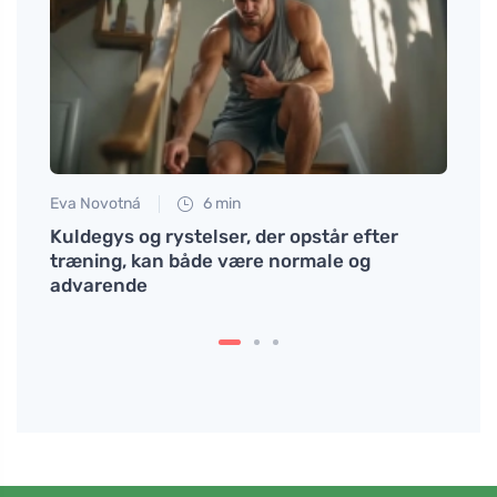
Eva Novotná
6 min
Eva No
 der
Kuldegys og rystelser, der opstår efter
Sådan
træning, kan både være normale og
af kå
advarende