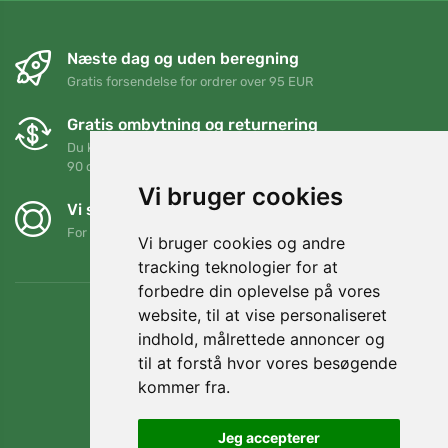
Næste dag og uden beregning
Gratis forsendelse for ordrer over 95 EUR
Gratis ombytning og returnering
Du kan returnere eller bytte din ordre når som helst inden for
90 dage
Vi bruger cookies
Vi støtter Trees.org
For hver ordre planter vi et træ! Læs mere
Om os
.
Vi bruger cookies og andre
tracking teknologier for at
forbedre din oplevelse på vores
website, til at vise personaliseret
indhold, målrettede annoncer og
til at forstå hvor vores besøgende
kommer fra.
Jeg accepterer