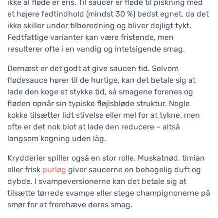
ikke al fløde er ens. Til saucer er fløde til piskning med
et højere fedtindhold (mindst 30 %) bedst egnet, da det
ikke skiller under tilberedning og bliver dejligt tykt.
Fedtfattige varianter kan være fristende, men
resulterer ofte i en vandig og intetsigende smag.
Dernæst er det godt at give saucen tid. Selvom
flødesauce hører til de hurtige, kan det betale sig at
lade den koge et stykke tid, så smagene forenes og
fløden opnår sin typiske fløjlsbløde struktur. Nogle
kokke tilsætter lidt stivelse eller mel for at tykne, men
ofte er det nok blot at lade den reducere – altså
langsom kogning uden låg.
Krydderier spiller også en stor rolle. Muskatnød, timian
eller frisk
purløg
giver saucerne en behagelig duft og
dybde. I svampeversionerne kan det betale sig at
tilsætte tørrede svampe eller stege champignonerne på
smør for at fremhæve deres smag.