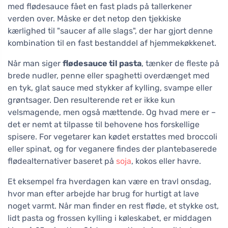
med flødesauce fået en fast plads på tallerkener
verden over. Måske er det netop den tjekkiske
kærlighed til "saucer af alle slags", der har gjort denne
kombination til en fast bestanddel af hjemmekøkkenet.
Når man siger
flødesauce til pasta
, tænker de fleste på
brede nudler, penne eller spaghetti overdænget med
en tyk, glat sauce med stykker af kylling, svampe eller
grøntsager. Den resulterende ret er ikke kun
velsmagende, men også mættende. Og hvad mere er –
det er nemt at tilpasse til behovene hos forskellige
spisere. For vegetarer kan kødet erstattes med broccoli
eller spinat, og for veganere findes der plantebaserede
flødealternativer baseret på
soja
, kokos eller havre.
Et eksempel fra hverdagen kan være en travl onsdag,
hvor man efter arbejde har brug for hurtigt at lave
noget varmt. Når man finder en rest fløde, et stykke ost,
lidt pasta og frossen kylling i køleskabet, er middagen