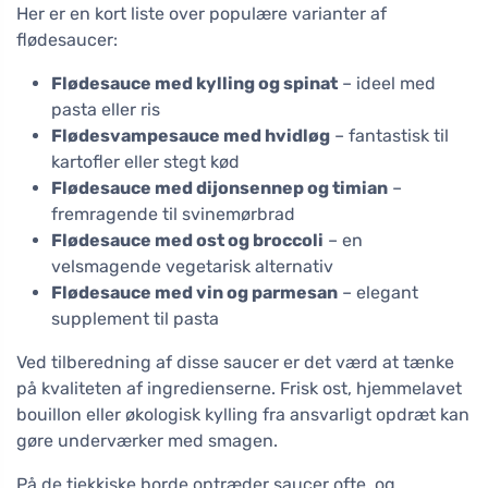
Her er en kort liste over populære varianter af
flødesaucer:
Flødesauce med kylling og spinat
– ideel med
pasta eller ris
Flødesvampesauce med hvidløg
– fantastisk til
kartofler eller stegt kød
Flødesauce med dijonsennep og timian
–
fremragende til svinemørbrad
Flødesauce med ost og broccoli
– en
velsmagende vegetarisk alternativ
Flødesauce med vin og parmesan
– elegant
supplement til pasta
Ved tilberedning af disse saucer er det værd at tænke
på kvaliteten af ingredienserne. Frisk ost, hjemmelavet
bouillon eller økologisk kylling fra ansvarligt opdræt kan
gøre underværker med smagen.
På de tjekkiske borde optræder saucer ofte, og