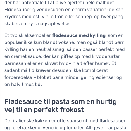
der har potentiale til at blive hjertet i hele måltidet.
Flødesaucer giver desuden en enorm variation; de kan
krydres med ost, vin, citron eller sennep, og hver gang
skabes en ny smagsoplevelse.
Et typisk eksempel er
flødesauce med kylling
, som er
populær ikke kun blandt voksne, men også blandt børn.
Kylling har en neutral smag, så den passer perfekt med
en cremet sauce, der kan piftes op med krydderurter,
parmesan eller en skvæt hvidvin alt efter humør. Et
sådant måltid kræver desuden ikke kompliceret
forberedelse – blot et par almindelige ingredienser og
en halv times tid.
Flødesauce til pasta som en hurtig
vej til en perfekt frokost
Det italienske køkken er ofte sparsomt med flødesaucer
og foretrækker olivenolie og tomater. Alligevel har pasta