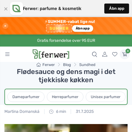
×
Ferwer: parfume & kosmetik
Åbn app
⚡
SUMMER-rabat lige nu!
×
SUMMER
Åbn app
Gratis forsendelse over 95 EUR
0
Ferwer
Blog
Sundhed
Flødesauce og dens magi i det
tjekkiske køkken
Dameparfumer
Herreparfumer
Unisex parfumer
Martina Domanská
6 min
31.7.2025