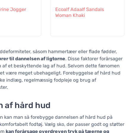
erine Jogger
Ecoalf Adaalf Sandals
Woman Khaki
oddeformiteter, såsom hammertæer eller flade fødder,
ører til dannelsen af ligtorne
. Disse faktorer forårsager
en af et beskyttende lag af hud. Selvom dette fænomen
det være meget ubehageligt. Forebyggelse af hård hud
iske indlæg, regelmæssig fodpleje og brug af
ter.
 af hård hud
an kan man så forebygge dannelsen af hård hud på
komfortabelt fodtøj. Vælg sko, der passer godt og støtter
som
kan forårsage overdreven tryk på tæerne og