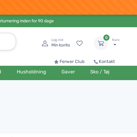
eturnering inden for 90 dage
0
Log ind
Kurv
Min konto
Ferwer Club
Kontakt
d
Husholdning
Gaver
Sko / Tøj