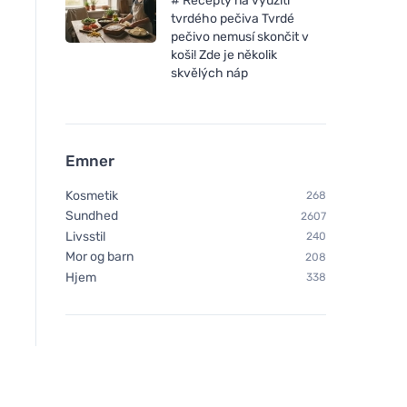
# Recepty na využití
tvrdého pečiva Tvrdé
Ecoalf Princealf knit
Pedag SKRIDSIKKER
pečivo nemusí skončit v
sneakers man black
GEL GEL STOP
koši! Zde je několik
skvělých náp
Emner
Kosmetik
268
Sundhed
2607
Livsstil
240
Mor og barn
208
Hjem
338