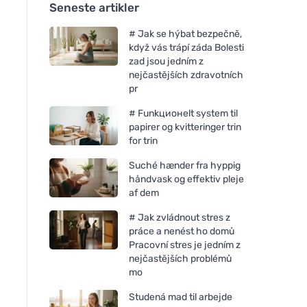
Seneste artikler
# Jak se hýbat bezpečně,
když vás trápí záda Bolesti
zad jsou jedním z
nejčastějších zdravotních
pr
# Funkционelt system til
papirer og kvitteringer trin
for trin
Suché hænder fra hyppig
håndvask og effektiv pleje
af dem
# Jak zvládnout stres z
práce a nenést ho domů
Pracovní stres je jedním z
nejčastějších problémů
mo
Studená mad til arbejde