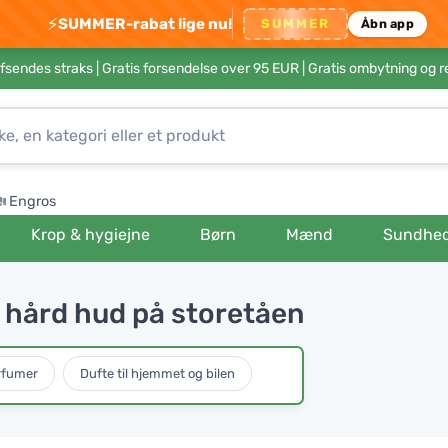
⚡
SUMMER-rabat lige nu!
SUMMER
Åbn app
afsendes straks |
Gratis forsendelse over 95 EUR
| Gratis ombytning og r
Engros
Krop & hygiejne
Børn
Mænd
Sundhe
ne hård hud på storetåen
rfumer
Dufte til hjemmet og bilen