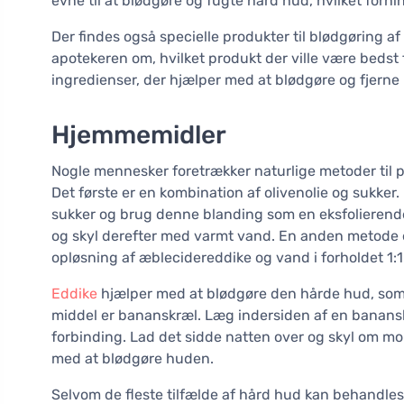
evne til at blødgøre og fugte hård hud, hvilket forh
Der findes også specielle produkter til blødgøring 
apotekeren om, hvilket produkt der ville være bedst 
ingredienser, der hjælper med at blødgøre og fjerne
Hjemmemidler
Nogle mennesker foretrækker naturlige metoder til 
Det første er en kombination af olivenolie og sukker
sukker og brug denne blanding som en eksfolierende
og skyl derefter med varmt vand. En anden metode e
opløsning af æblecidereddike og vand i forholdet 1:1 
Eddike
hjælper med at blødgøre den hårde hud, som d
middel er bananskræl. Læg indersiden af en banans
forbinding. Lad det sidde natten over og skyl om m
med at blødgøre huden.
Selvom de fleste tilfælde af hård hud kan behandles 