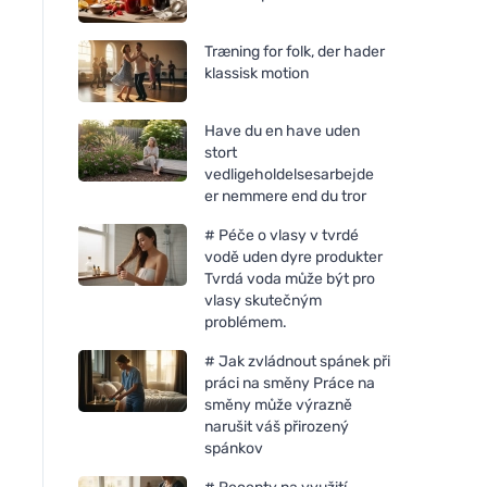
Træning for folk, der hader
klassisk motion
Have du en have uden
stort
vedligeholdelsesarbejde
er nemmere end du tror
# Péče o vlasy v tvrdé
vodě uden dyre produkter
Tvrdá voda může být pro
vlasy skutečným
problémem.
# Jak zvládnout spánek při
práci na směny Práce na
směny může výrazně
narušit váš přirozený
spánkov