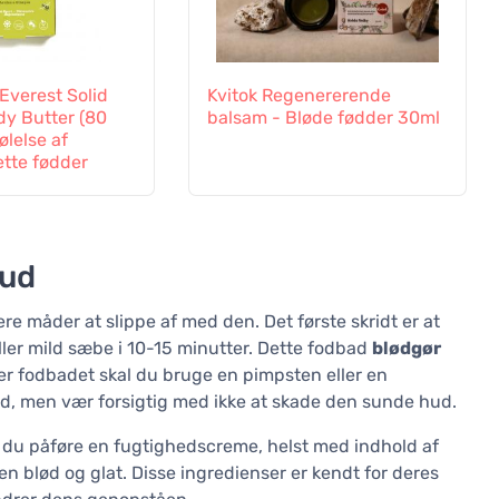
Everest Solid
Kvitok Regenererende
dy Butter (80
balsam - Bløde fødder 30ml
følelse af
ette fødder
hud
ere måder at slippe af med den. Det første skridt er at
ller mild sæbe i 10-15 minutter. Dette fodbad
blødgør
ter fodbadet skal du bruge en pimpsten eller en
hud, men vær forsigtig med ikke at skade den sunde hud.
al du påføre en fugtighedscreme, helst med indhold af
en blød og glat. Disse ingredienser er kendt for deres