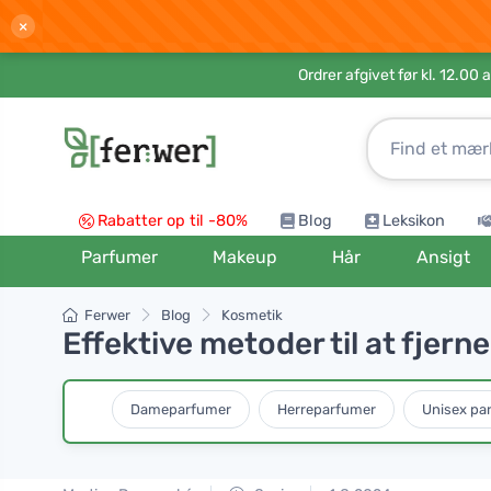
×
Ordrer afgivet før kl. 12.00 
Rabatter op til -80%
Blog
Leksikon
Parfumer
Makeup
Hår
Ansigt
Ferwer
Blog
Kosmetik
Effektive metoder til at fjer
Dameparfumer
Herreparfumer
Unisex pa