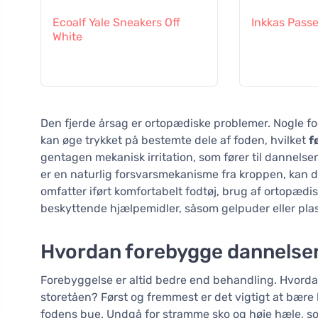
Ecoalf Yale Sneakers Off
Inkkas Pass
White
Den fjerde årsag er ortopædiske problemer. Nogle f
kan øge trykket på bestemte dele af foden, hvilket
f
gentagen mekanisk irritation, som fører til dannels
er en naturlig forsvarsmekanisme fra kroppen, kan 
omfatter iført komfortabelt fodtøj, brug af ortopæd
beskyttende hjælpemidler, såsom gelpuder eller plas
Hvordan forebygge dannelsen
Forebyggelse er altid bedre end behandling. Hvord
storetåen? Først og fremmest er det vigtigt at bære 
fodens bue. Undgå for stramme sko og høje hæle, 