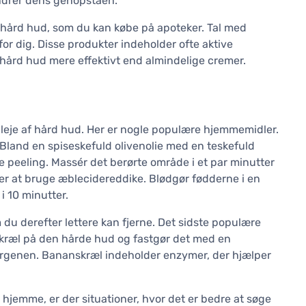
indrer dens genopståen.
af hård hud, som du kan købe på apoteker. Tal med
for dig. Disse produkter indeholder ofte aktive
 hård hud mere effektivt end almindelige cremer.
pleje af hård hud. Her er nogle populære hjemmemidler.
. Bland en spiseskefuld olivenolie med en teskefuld
 peeling. Massér det berørte område i et par minutter
r at bruge æblecidereddike. Blødgør fødderne i en
i 10 minutter.
u derefter lettere kan fjerne. Det sidste populære
kræl på den hårde hud og fastgør det med en
orgenen. Bananskræl indeholder enzymer, der hjælper
hjemme, er der situationer, hvor det er bedre at søge