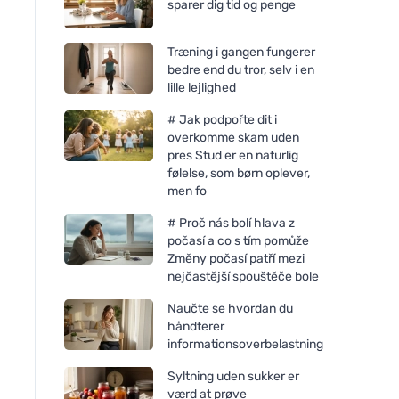
sparer dig tid og penge
Træning i gangen fungerer
bedre end du tror, selv i en
lille lejlighed
# Jak podpořte dit i
overkomme skam uden
pres Stud er en naturlig
følelse, som børn oplever,
men fo
# Proč nás bolí hlava z
počasí a co s tím pomůže
Změny počasí patří mezi
nejčastější spouštěče bole
Naučte se hvordan du
håndterer
informationsoverbelastning
Syltning uden sukker er
værd at prøve