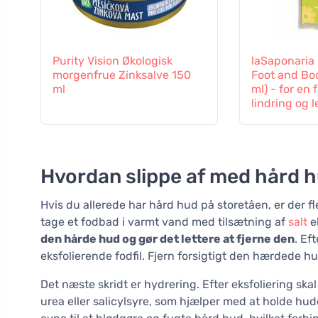
Purity Vision Økologisk
laSaponaria 
morgenfrue Zinksalve 150
Foot and Bo
ml
ml) - for en 
lindring og l
Hvordan slippe af med hård 
Hvis du allerede har hård hud på storetåen, er der fl
tage et fodbad i varmt vand med tilsætning af
salt
e
den hårde hud og gør det lettere at fjerne den
. Ef
eksfolierende fodfil. Fjern forsigtigt den hærdede 
Det næste skridt er hydrering. Efter eksfoliering sk
urea eller salicylsyre, som hjælper med at holde hud