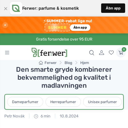
×
Ferwer: parfume & kosmetik
Åbn app
⚡
SUMMER-rabat lige nu!
×
SUMMER
Åbn app
Gratis forsendelse over 95 EUR
0
Ferwer
Blog
Hjem
Den smarte gryde kombinerer
bekvemmelighed og kvalitet i
madlavningen
Dameparfumer
Herreparfumer
Unisex parfumer
Petr Novák
6 min
10.8.2024