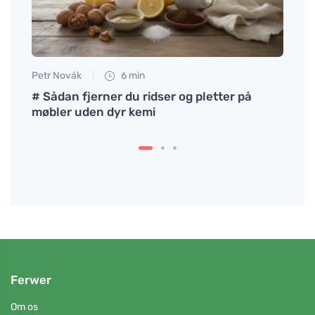
Petr Novák
6 min
Anna 
 ofte
# Sådan fjerner du ridser og pletter på
Kvind
møbler uden dyr kemi
kende
Ferwer
Om os