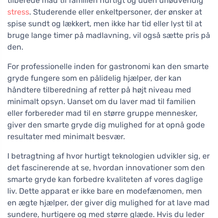
tilberede mad til familien hurtigt og uden unødvendig
stress
. Studerende eller enkeltpersoner, der ønsker at
spise sundt og lækkert, men ikke har tid eller lyst til at
bruge lange timer på madlavning, vil også sætte pris på
den.
For professionelle inden for gastronomi kan den smarte
gryde fungere som en pålidelig hjælper, der kan
håndtere tilberedning af retter på højt niveau med
minimalt opsyn. Uanset om du laver mad til familien
eller forbereder mad til en større gruppe mennesker,
giver den smarte gryde dig mulighed for at opnå gode
resultater med minimalt besvær.
I betragtning af hvor hurtigt teknologien udvikler sig, er
det fascinerende at se, hvordan innovationer som den
smarte gryde kan forbedre kvaliteten af vores daglige
liv. Dette apparat er ikke bare en modefænomen, men
en ægte hjælper, der giver dig mulighed for at lave mad
sundere, hurtigere og med større glæde. Hvis du leder