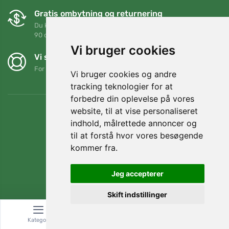
Gratis ombytning og returnering
Du kan returnere eller bytte din ordre når som helst inden for
90 dage
Vi bruger cookies
Vi støtter Trees.org
For hver ordre planter vi et træ! Læs mere
Om os
.
Vi bruger cookies og andre
tracking teknologier for at
forbedre din oplevelse på vores
website, til at vise personaliseret
indhold, målrettede annoncer og
til at forstå hvor vores besøgende
kommer fra.
Jeg accepterer
Skift indstillinger
© Topshelf s.r.o. Alle rettigheder forbeholdes.
Kategori
Søg
Kurv