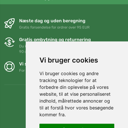
Næste dag og uden beregning
Gratis forsendelse for ordrer over 95 EUR
Gratis ombytning og returnering
Du kan returnere eller bytte din ordre når som helst inden for
90 dage
Vi bruger cookies
Vi støtter Trees.org
For hver ordre planter vi et træ! Læs mere
Om os
.
Vi bruger cookies og andre
tracking teknologier for at
forbedre din oplevelse på vores
website, til at vise personaliseret
indhold, målrettede annoncer og
til at forstå hvor vores besøgende
kommer fra.