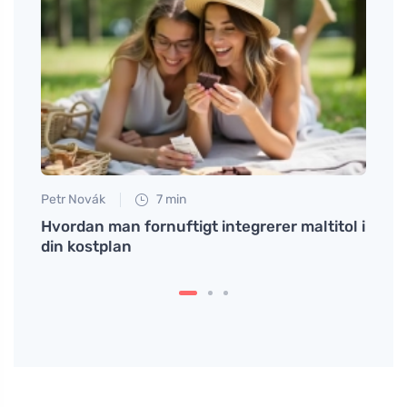
Petr Novák
7 min
Martin
é
Hvordan man fornuftigt integrerer maltitol i
Opda
din kostplan
senne