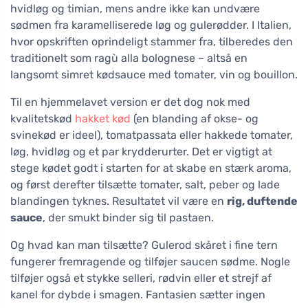
hvidløg og timian, mens andre ikke kan undvære
sødmen fra karamelliserede løg og gulerødder. I Italien,
hvor opskriften oprindeligt stammer fra, tilberedes den
traditionelt som ragù alla bolognese – altså en
langsomt simret kødsauce med tomater, vin og bouillon.
Til en hjemmelavet version er det dog nok med
kvalitetskød
hakket kød
(en blanding af okse- og
svinekød er ideel), tomatpassata eller hakkede tomater,
løg, hvidløg og et par krydderurter. Det er vigtigt at
stege kødet godt i starten for at skabe en stærk aroma,
og først derefter tilsætte tomater, salt, peber og lade
blandingen tyknes. Resultatet vil være en
rig, duftende
sauce
, der smukt binder sig til pastaen.
Og hvad kan man tilsætte? Gulerod skåret i fine tern
fungerer fremragende og tilføjer saucen sødme. Nogle
tilføjer også et stykke selleri, rødvin eller et strejf af
kanel for dybde i smagen. Fantasien sætter ingen