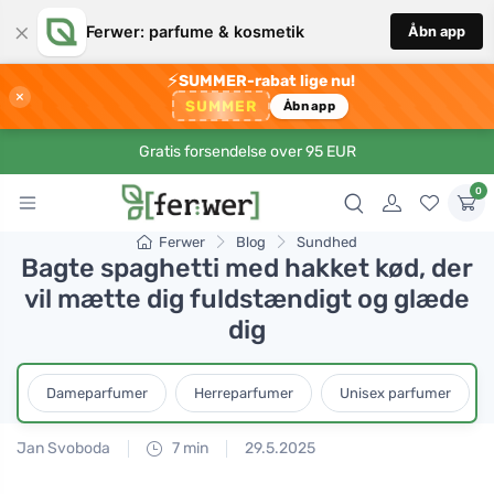
×
Ferwer: parfume & kosmetik
Åbn app
⚡
SUMMER-rabat lige nu!
×
SUMMER
Åbn app
Gratis forsendelse over 95 EUR
0
Ferwer
Blog
Sundhed
Bagte spaghetti med hakket kød, der
vil mætte dig fuldstændigt og glæde
dig
Dameparfumer
Herreparfumer
Unisex parfumer
Jan Svoboda
7 min
29.5.2025