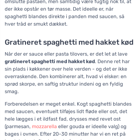
omslutte pastaen, men samtidig være fugtig nok til, at
der ikke opstår en tør masse. Det ideelle er, når
spaghetti blandes direkte i panden med saucen, så
hver tråd er smukt dækket.
Gratineret spaghetti med hakket kød
Når der er sauce eller pasta tilovers, er det let at lave
gratineret spaghetti med hakket kød
. Denne ret har
sin plads i køkkener over hele verden - og det er ikke
overraskende. Den kombinerer alt, hvad vi elsker: en
sprød skorpe, en saftig struktur indeni og en fyldig
smag.
Forberedelsen er meget enkel. Kogt spaghetti blandes
med saucen, eventuelt tilføjes lidt fløde eller ost, det
hele lægges i et ildfast fad, drysses med revet ost
(parmesan,
mozzarella
eller gouda er ideelle valg) og
bages i ovnen. Efter 20-30 minutter har vi en ret på