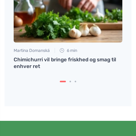
Martina Domanská
6 min
Eva No
le
Chimichurri vil bringe friskhed og smag til
Hjemm
enhver ret
hår