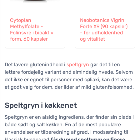
Cytoplan
Neobotanics Vigrin
Methylfolate -
Forte X9 (90 kapsler)
Folinsyre i bioaktiv
- for udholdenhed
form, 60 kapsler
og vitalitet
Det lavere glutenindhold i
speltgryn
gør det til en
lettere fordøjelig variant end almindelig hvede. Selvom
det ikke er egnet til personer med cøliaki, kan det være
et godt valg for dem, der lider af mild glutenfølsomhed.
Speltgryn i køkkenet
Speltgryn er en alsidig ingrediens, der finder sin plads i
både sødt og salt køkken. En af de mest populære
anvendelser er tilberedning af grød. I modsætning til
klassisk hvedegrød
får du med speltgryn en finere