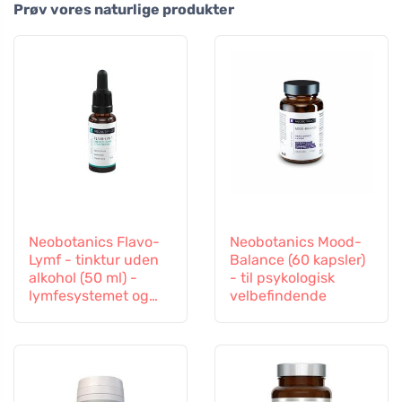
Prøv vores naturlige produkter
Neobotanics Flavo-
Neobotanics Mood-
Lymf - tinktur uden
Balance (60 kapsler)
alkohol (50 ml) -
- til psykologisk
lymfesystemet og
velbefindende
det vaskulære
system