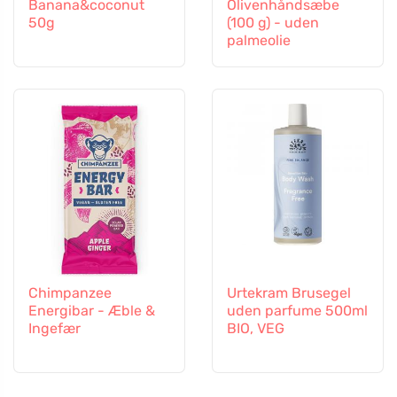
Banana&coconut
Olivenhåndsæbe
50g
(100 g) - uden
palmeolie
Chimpanzee
Urtekram Brusegel
Energibar - Æble &
uden parfume 500ml
Ingefær
BIO, VEG