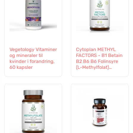
Vegetology Vitaminer
Cytoplan METHYL
og mineraler til
FACTORS - B1 Betain
kvinder i forandring,
B2 B6 B6 Folinsyre
60 kapsler
(L-Methylfolat)
Vitamin B12 og Zink,
60 kapsler