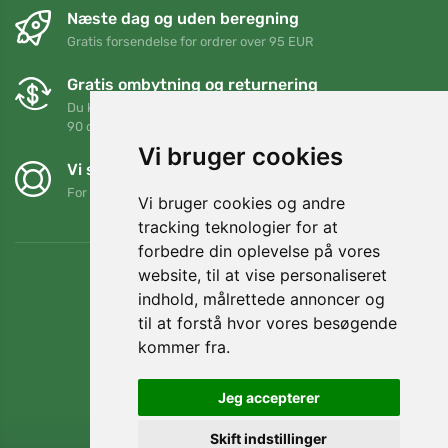
Næste dag og uden beregning
Gratis forsendelse for ordrer over 95 EUR
Gratis ombytning og returnering
Du kan returnere eller bytte din ordre når som helst inden for
90 dage
Vi bruger cookies
Vi støtter Trees.org
For hver ordre planter vi et træ! Læs mere
Om os
.
Vi bruger cookies og andre
tracking teknologier for at
forbedre din oplevelse på vores
website, til at vise personaliseret
indhold, målrettede annoncer og
til at forstå hvor vores besøgende
kommer fra.
Jeg accepterer
Skift indstillinger