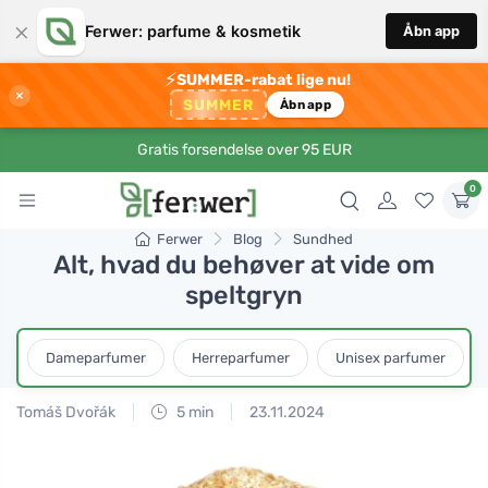
×
Ferwer: parfume & kosmetik
Åbn app
⚡
SUMMER-rabat lige nu!
×
SUMMER
Åbn app
Gratis forsendelse over 95 EUR
0
Ferwer
Blog
Sundhed
Alt, hvad du behøver at vide om
speltgryn
Dameparfumer
Herreparfumer
Unisex parfumer
Tomáš Dvořák
5 min
23.11.2024