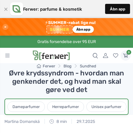
×
Ferwer: parfume & kosmetik
Åbn app
⚡
SUMMER-rabat lige nu!
×
SUMMER
Åbn app
Gratis forsendelse over 95 EUR
0
Ferwer
Blog
Sundhed
Øvre krydssyndrom - hvordan man
genkender det, og hvad man skal
gøre ved det
Dameparfumer
Herreparfumer
Unisex parfumer
Martina Domanská
8 min
29.7.2025