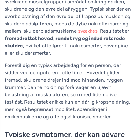
svækkede muskelgrupper i området omkring nakken,
skuldrene og den øvre del af ryggen. Typisk sker der en
overbelastning af den øvre del af trapezius musklen og
skulderbladsløfteren, mens de dybe nakkefleksorer og
mellem-skulderbladsmusklerne
svækkes
. Resultatet er
fremadrettet hoved, rundet ryg og indad roterede
skuldre
, hvilket ofte fører til nakkesmerter, hovedpine
eller skuldersmerter.
Forestil dig en typisk arbejdsdag for en person, der
sidder ved computeren i otte timer. Hovedet glider
fremad, skuldrene drejer ind mod hinanden, ryggen
krummer. Denne holdning forårsager en ujævn
belastning af muskulaturen, som med tiden bliver
fastlåst. Resultatet er ikke kun en dårlig kropsholdning,
men også begrænset mobilitet, spændinger i
nakkemusklerne og ofte også kroniske smerter.
Typiske symptomer, der kan advare