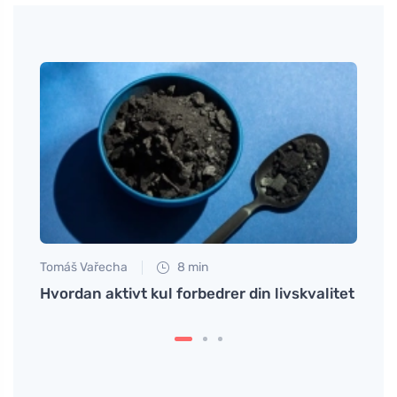
Tomáš Vařecha
8 min
Anna 
n have
Hvordan aktivt kul forbedrer din livskvalitet
# Ops
derhj
holdb