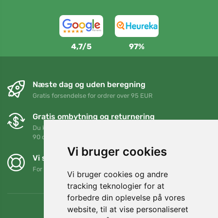
4,7/5
97%
Næste dag og uden beregning
Gratis forsendelse for ordrer over 95 EUR
Gratis ombytning og returnering
Du kan returnere eller bytte din ordre når som helst inden for
90 dage
Vi bruger cookies
Vi støtter Trees.org
For hver ordre planter vi et træ! Læs mere
Om os
.
Vi bruger cookies og andre
tracking teknologier for at
forbedre din oplevelse på vores
website, til at vise personaliseret