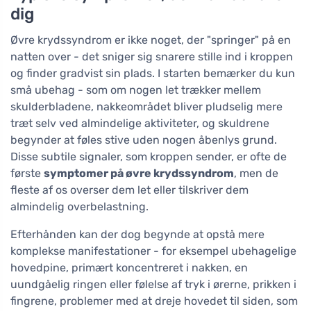
dig
Øvre krydssyndrom er ikke noget, der "springer" på en
natten over - det sniger sig snarere stille ind i kroppen
og finder gradvist sin plads. I starten bemærker du kun
små ubehag - som om nogen let trækker mellem
skulderbladene, nakkeområdet bliver pludselig mere
træt selv ved almindelige aktiviteter, og skuldrene
begynder at føles stive uden nogen åbenlys grund.
Disse subtile signaler, som kroppen sender, er ofte de
første
symptomer på øvre krydssyndrom
, men de
fleste af os overser dem let eller tilskriver dem
almindelig overbelastning.
Efterhånden kan der dog begynde at opstå mere
komplekse manifestationer - for eksempel ubehagelige
hovedpine, primært koncentreret i nakken, en
uundgåelig ringen eller følelse af tryk i ørerne, prikken i
fingrene, problemer med at dreje hovedet til siden, som