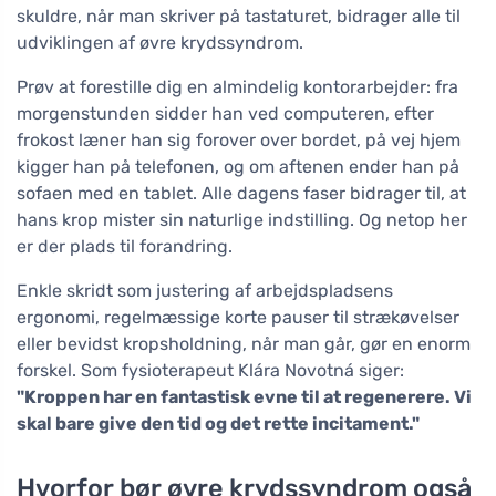
skuldre, når man skriver på tastaturet, bidrager alle til
udviklingen af øvre krydssyndrom.
Prøv at forestille dig en almindelig kontorarbejder: fra
morgenstunden sidder han ved computeren, efter
frokost læner han sig forover over bordet, på vej hjem
kigger han på telefonen, og om aftenen ender han på
sofaen med en tablet. Alle dagens faser bidrager til, at
hans krop mister sin naturlige indstilling. Og netop her
er der plads til forandring.
Enkle skridt som justering af arbejdspladsens
ergonomi, regelmæssige korte pauser til strækøvelser
eller bevidst kropsholdning, når man går, gør en enorm
forskel. Som fysioterapeut Klára Novotná siger:
"Kroppen har en fantastisk evne til at regenerere. Vi
skal bare give den tid og det rette incitament."
Hvorfor bør øvre krydssyndrom også