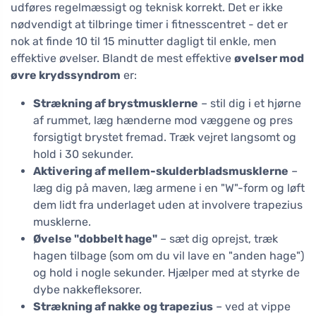
udføres regelmæssigt og teknisk korrekt. Det er ikke
nødvendigt at tilbringe timer i fitnesscentret - det er
nok at finde 10 til 15 minutter dagligt til enkle, men
effektive øvelser. Blandt de mest effektive
øvelser mod
øvre krydssyndrom
er:
Strækning af brystmusklerne
– stil dig i et hjørne
af rummet, læg hænderne mod væggene og pres
forsigtigt brystet fremad. Træk vejret langsomt og
hold i 30 sekunder.
Aktivering af mellem-skulderbladsmusklerne
–
læg dig på maven, læg armene i en "W"-form og løft
dem lidt fra underlaget uden at involvere trapezius
musklerne.
Øvelse "dobbelt hage"
– sæt dig oprejst, træk
hagen tilbage (som om du vil lave en "anden hage")
og hold i nogle sekunder. Hjælper med at styrke de
dybe nakkefleksorer.
Strækning af nakke og trapezius
– ved at vippe