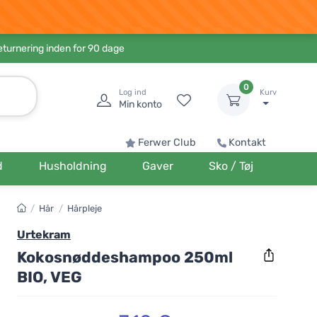
eturnering inden for 90 dage
0
Log ind
Kurv
Min konto
Ferwer Club
Kontakt
d
Husholdning
Gaver
Sko / Tøj
/
Hår
/
Hårpleje
Urtekram
Kokosnøddeshampoo 250ml
BIO, VEG