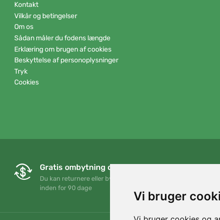
Kontakt
Vilkår og betingelser
Om os
Sådan måler du fodens længde
Erklæring om brugen af cookies
Beskyttelse af personoplysninger
Tryk
Cookies
Gratis ombytning og returnering
Du kan returnere eller bytte din ordre når som helst
inden for 90 dage
Vi bruger cook
Vi bruger cookies og an