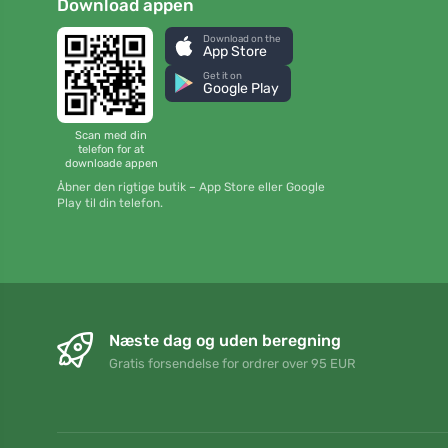
Download appen
Download on the
App Store
Get it on
Google Play
Scan med din
telefon for at
downloade appen
Åbner den rigtige butik – App Store eller Google
Play til din telefon.
Næste dag og uden beregning
Gratis forsendelse for ordrer over 95 EUR