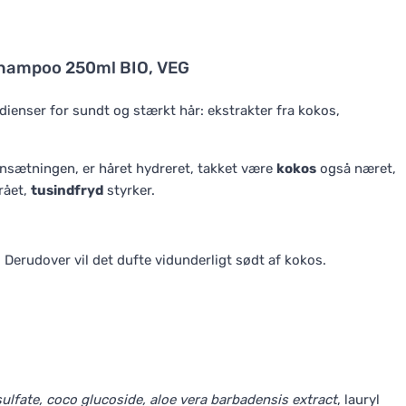
hampoo 250ml BIO, VEG
dienser for sundt og stærkt hår: ekstrakter fra kokos,
sætningen, er håret hydreret, takket være
kokos
også næret,
rået,
tusindfryd
styrker.
 Derudover vil det dufte vidunderligt sødt af kokos.
ulfate, coco glucoside, aloe vera barbadensis extract
, lauryl