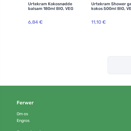
Urtekram Kokosnødde
Urtekram Shower ge
balsam 180ml BIO, VEG
kokos 500ml BIO, V
6,84 €
11,10 €
Ferwer
Om os
Engros