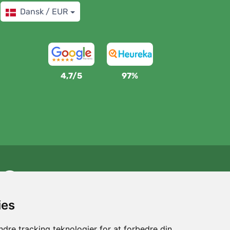
Dansk / EUR
4,7/5
97%
Vi støtter Trees.org
For hver ordre planter vi et træ! Læs mere
Om os
.
ies
dre tracking teknologier for at forbedre din