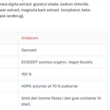
inara digita extract
, glyceryl oleate, sodium chloride,
ower extract, magnolia bark extract, tocopherol, beta-
gisk landbrug).
Urtekram
Danmark
ECOCERT cosmos organic, Vegan Society
100 %
HDPE-polymer af 70 % sukkerrør
Smid den tomme flaske i den gule container til
plast.