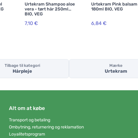
l
Urtekram Shampoo aloe
Urtekram Pink balsam
EG
vera - tørt hår 250ml
180ml BIO, VEG
BIO, VEG
7,10 €
6,84 €
Tilbage til kategori
Mærke
Hårpleje
Urtekram
Alt om at købe
Transport og betaling
Ombytning, returnering og reklamation
Loyalitetsprogram