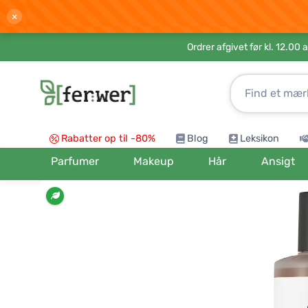
×
Ordrer afgivet før kl. 12.00 
Rabatter op til -80%
Blog
Leksikon
Parfumer
Makeup
Hår
Ansigt