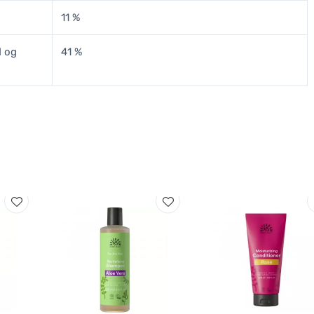
11 %
d og
41 %