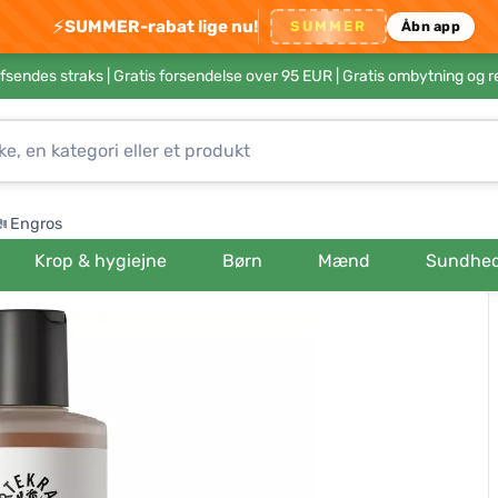
⚡
SUMMER-rabat lige nu!
SUMMER
Åbn app
afsendes straks |
Gratis forsendelse over 95 EUR
| Gratis ombytning og r
Engros
Krop & hygiejne
Børn
Mænd
Sundhe