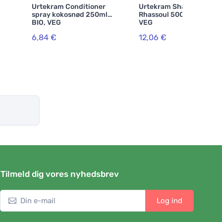
Urtekram Conditioner
Urtekram Shampoo
spray kokosnød 250ml
Rhassoul 500ml BIO,
BIO, VEG
VEG
6,84 €
12,06 €
Tilmeld dig vores nyhedsbrev
Log ind