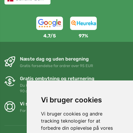
4,7/5
97%
Næste dag og uden beregning
Gratis forsendelse for ordrer over 95 EUR
Gratis ombytning og returnering
Du kan returnere eller bytte din ordre når som helst inden for
90 dage
Vi bruger cookies
Vi støtter Trees.org
For hver ordre planter vi et træ! Læs mere
Om os
.
Vi bruger cookies og andre
tracking teknologier for at
forbedre din oplevelse på vores