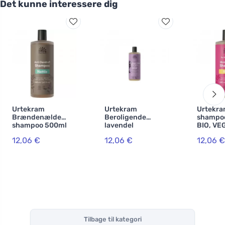
Det kunne interessere dig
Urtekram
Urtekram
Urtekra
Brændenælde
Beroligende
shampo
shampoo 500ml
lavendel
BIO, VE
BIO, VEG
shampoo 500ml
12,06 €
12,06 €
12,06 €
BIO
Tilbage til kategori