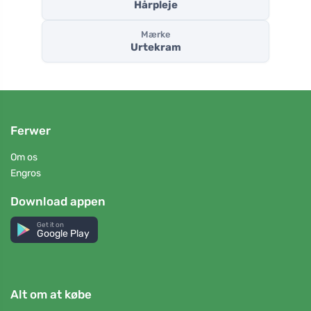
Hårpleje
Mærke
Urtekram
Ferwer
Om os
Engros
Download appen
Get it on
Google Play
Alt om at købe