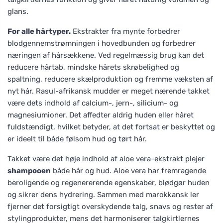
glans.
For alle hårtyper.
Ekstrakter fra mynte forbedrer
blodgennemstrømningen i hovedbunden og forbedrer
næringen af hårsækkene. Ved regelmæssig brug kan det
reducere hårtab, mindske hårets skrøbelighed og
spaltning, reducere skælproduktion og fremme væksten af
nyt hår. Rasul-afrikansk mudder er meget nærende takket
være dets indhold af calcium-, jern-, silicium- og
magnesiumioner. Det affedter aldrig huden eller håret
fuldstændigt, hvilket betyder, at det fortsat er beskyttet og
er ideelt til både følsom hud og tørt hår.
Takket være det høje indhold af aloe vera-ekstrakt plejer
shampooen
både hår og hud. Aloe vera har fremragende
beroligende og regenererende egenskaber, blødgør huden
og sikrer dens hydrering. Sammen med marokkansk ler
fjerner det forsigtigt overskydende talg, snavs og rester af
stylingprodukter, mens det harmoniserer talgkirtlernes