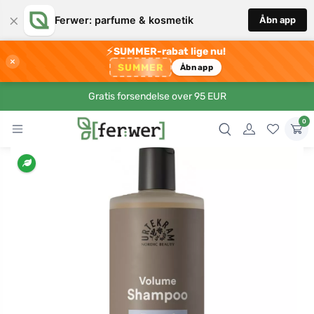
×
Ferwer: parfume & kosmetik
Åbn app
⚡
SUMMER-rabat lige nu!
×
SUMMER
Åbn app
Gratis forsendelse over 95 EUR
0