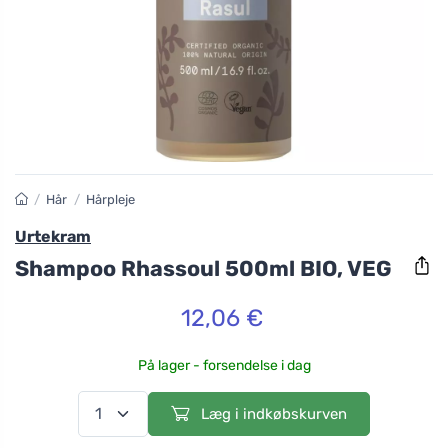
/
Hår
/
Hårpleje
Urtekram
Shampoo Rhassoul 500ml BIO, VEG
12,06 €
På lager - forsendelse i dag
Læg i indkøbskurven