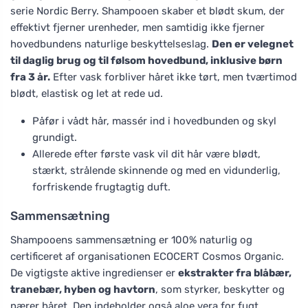
serie Nordic Berry. Shampooen skaber et blødt skum, der
effektivt fjerner urenheder, men samtidig ikke fjerner
hovedbundens naturlige beskyttelseslag.
Den er velegnet
til daglig brug og til følsom hovedbund, inklusive børn
fra 3 år.
Efter vask forbliver håret ikke tørt, men tværtimod
blødt, elastisk og let at rede ud.
Påfør i vådt hår, massér ind i hovedbunden og skyl
grundigt.
Allerede efter første vask vil dit hår være blødt,
stærkt, strålende skinnende og med en vidunderlig,
forfriskende frugtagtig duft.
Sammensætning
Shampooens sammensætning er 100% naturlig og
certificeret af organisationen ECOCERT Cosmos Organic.
De vigtigste aktive ingredienser er
ekstrakter fra blåbær,
tranebær, hyben og havtorn
, som styrker, beskytter og
nærer håret. Den indeholder også aloe vera for fugt,