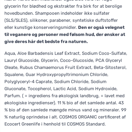
glycerin for blødhed og ekstrakter fra birk for at berolige
hovedbunden. Shampooen indeholder ikke sulfater
(SLS/SLES), silikoner, parabener, syntetiske duftstoffer
eller kunstige konserveringsmidler.
Den er også velegnet
til veganere og personer med følsom hud, der ønsker at
give deres hår det bedste fra naturen.
Aqua, Aloe Barbadensis Leaf Extract, Sodium Coco-Sulfate,
Lauryl Glucoside, Glycerin, Coco-Glucoside, PCA Glyceryl
Oleate, Rubus Chamaemorus Fruit Extract, Beta-Sitosterol,
Squalene, Guar Hydroxypropyltrimonium Chloride,
Polyglyceryl-4 Caprate, Sodium Chloride, Sodium
Gluconate, Tocopherol, Lactic Acid, Sodium Hydroxide,
Parfum. ( = ingrediens fra økologisk landbrug, = lavet med
økologiske ingredienser). 11 % bio af det samlede antal. 43
% bio af den samlede mængde minus vand og mineraler. 99
% naturlig oprindelse i alt. COSMOS ORGANIC certificeret af
Ecocert Greenlife i henhold til COSMOS Standard.