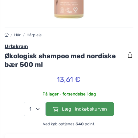
/
Hår
/
Hårpleje
Urtekram
Økologisk shampoo med nordiske
bær 500 ml
13,61 €
På lager - forsendelse i dag
Læg i indkøbskurven
Ved køb optjenes
340
point.