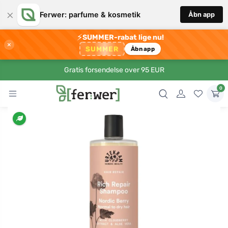
×
Ferwer: parfume & kosmetik
Åbn app
⚡
SUMMER-rabat lige nu!
×
SUMMER
Åbn app
Gratis forsendelse over 95 EUR
0