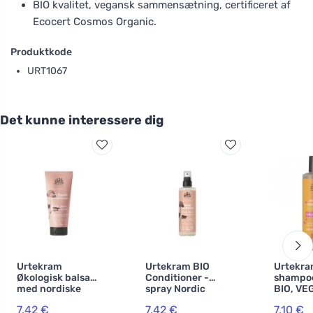
BIO kvalitet, vegansk sammensætning, certificeret af
Ecocert Cosmos Organic.
Produktkode
URT1067
Det kunne interessere dig
Urtekram
Urtekram BIO
Urtekra
Økologisk balsam
Conditioner -
shampo
med nordiske
spray Nordic
BIO, VE
bær 180 ml
Berry 250 ml
7,42 €
7,42 €
7,10 €