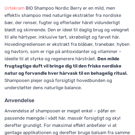
Urtekram
BIO Shampoo Nordic Berry er en mild, men
effektiv shampoo med naturlige ekstrakter fra nordiske
bær, der renser, fugter og efterlader håret vidunderligt
blødt og skinnende. Den er ideel til daglig brug og velegnet
til alle hårtyper, inklusive tørt, skrøbeligt og farvet hår.
Hovedingrediensen er ekstrakt fra blåbær, tranebær, hyben
og havtorn, som er rige på antioxidanter og vitaminer –
ideelle til at styrke og regenerere hårstrået.
Den milde
frugtagtige duft vil bringe dig til den friske nordiske
natur og forvandle hver hårvask til en behagelig ritual.
Shampooen plejer også forsigtigt hovedbunden og
understøtter dens naturlige balance.
Anvendelse
Anvendelse af shampooen er meget enkel – påfør en
passende mængde i vådt hår, massér forsigtigt og skyl
derefter grundigt. For maksimal effekt anbefaler vi at
gentage applikationen og derefter bruge balsam fra samme