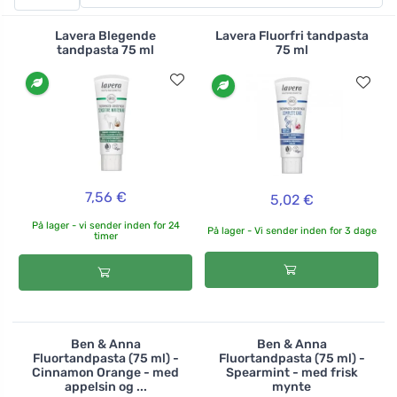
tabletter , som er gode til at rejse med, eller Lamazuna
fast tandpasta. En interessant gave til din partner, men
Lavera Blegende
Lavera Fluorfri tandpasta
også til dig, er den afrodisiakative tandpasta For Him og
tandpasta 75 ml
75 ml
For Her , som ikke kun vil rense dine tænder, men også
bringe nye oplevelser ind i jeres forhold.
7,56 €
5,02 €
På lager - vi sender inden for 24
På lager - Vi sender inden for 3 dage
timer
Ben & Anna
Ben & Anna
Fluortandpasta (75 ml) -
Fluortandpasta (75 ml) -
Cinnamon Orange - med
Spearmint - med frisk
appelsin og ...
mynte