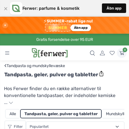
×
Ferwer: parfume & kosmetik
Åbn app
⚡
SUMMER-rabat lige nu!
×
SUMMER
Åbn app
Gratis forsendelse over 95 EUR
0
‹
Tandpasta og mundskyllevæske
Tandpasta, geler, pulver og tabletter
Hos Ferwer finder du en række alternativer til
konventionelle tandpastaer, der indeholder kemiske
skum- og blegemidler. Vil du undgå unødvendig
...
plastemballage? Ud over naturlig tandpasta i tube kan
Alle
Tandpasta, geler, pulver og tabletter
Mundskylleva
du også prøve tandpasta i genbrugsrør fra Kvitok,
tandpasta til følsomme tænder i glas, tandpasta i
Filter