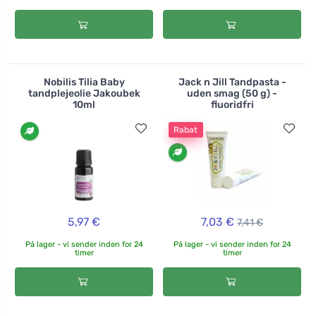
Nobilis Tilia Baby
Jack n Jill Tandpasta -
tandplejeolie Jakoubek
uden smag (50 g) -
10ml
fluoridfri
Rabat
5,97 €
7,03 €
7,41 €
På lager - vi sender inden for 24
På lager - vi sender inden for 24
timer
timer