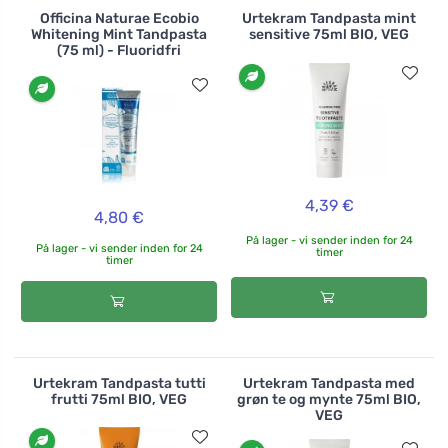
Officina Naturae Ecobio
Urtekram Tandpasta mint
Whitening Mint Tandpasta
sensitive 75ml BIO, VEG
(75 ml) - Fluoridfri
4,39 €
4,80 €
På lager - vi sender inden for 24
På lager - vi sender inden for 24
timer
timer
Urtekram Tandpasta tutti
Urtekram Tandpasta med
frutti 75ml BIO, VEG
grøn te og mynte 75ml BIO,
VEG