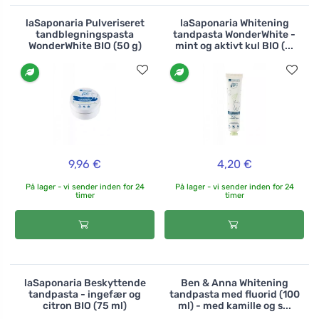
laSaponaria Pulveriseret
laSaponaria Whitening
tandblegningspasta
tandpasta WonderWhite -
WonderWhite BIO (50 g)
mint og aktivt kul BIO (...
9,96 €
4,20 €
På lager - vi sender inden for 24
På lager - vi sender inden for 24
timer
timer
laSaponaria Beskyttende
Ben & Anna Whitening
tandpasta - ingefær og
tandpasta med fluorid (100
citron BIO (75 ml)
ml) - med kamille og s...