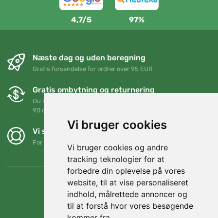
4,7/5
97%
Næste dag og uden beregning
Gratis forsendelse for ordrer over 95 EUR
Gratis ombytning og returnering
Du kan returnere eller bytte din ordre når som helst inden for
90 dage
Vi bruger cookies
Vi støtter Trees.org
For hver ordre planter vi et træ! Læs mere
Om os
.
Vi bruger cookies og andre
tracking teknologier for at
forbedre din oplevelse på vores
website, til at vise personaliseret
indhold, målrettede annoncer og
til at forstå hvor vores besøgende
kommer fra.