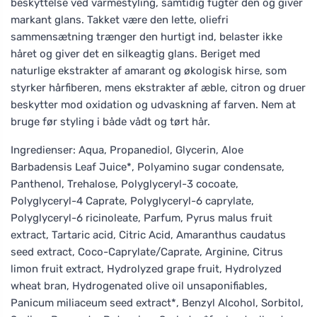
beskyttelse ved varmestyling, samtidig fugter den og giver
markant glans. Takket være den lette, oliefri
sammensætning trænger den hurtigt ind, belaster ikke
håret og giver det en silkeagtig glans. Beriget med
naturlige ekstrakter af amarant og økologisk hirse, som
styrker hårfiberen, mens ekstrakter af æble, citron og druer
beskytter mod oxidation og udvaskning af farven. Nem at
bruge før styling i både vådt og tørt hår.
Ingredienser: Aqua, Propanediol, Glycerin, Aloe
Barbadensis Leaf Juice*, Polyamino sugar condensate,
Panthenol, Trehalose, Polyglyceryl-3 cocoate,
Polyglyceryl-4 Caprate, Polyglyceryl-6 caprylate,
Polyglyceryl-6 ricinoleate, Parfum, Pyrus malus fruit
extract, Tartaric acid, Citric Acid, Amaranthus caudatus
seed extract, Coco-Caprylate/Caprate, Arginine, Citrus
limon fruit extract, Hydrolyzed grape fruit, Hydrolyzed
wheat bran, Hydrogenated olive oil unsaponifiables,
Panicum miliaceum seed extract*, Benzyl Alcohol, Sorbitol,