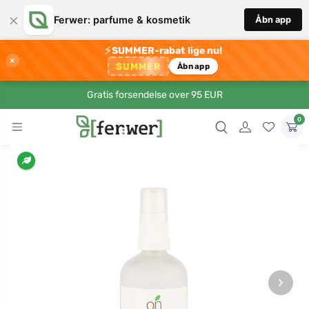
×
Ferwer: parfume & kosmetik
Åbn app
⚡
SUMMER-rabat lige nu!
×
SUMMER
Åbn app
Gratis forsendelse over 95 EUR
0
›