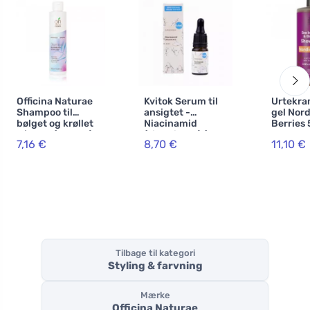
Officina Naturae
Kvitok Serum til
Urtekra
Shampoo til
ansigtet -
gel Nord
bølget og krøllet
Niacinamid
Berries
hår BIO (200 ml)
(vitamin B3) (10
BIO, VE
7,16 €
8,70 €
11,10 €
ml) - til akne
tilbøjelig, følsom
og moden hud
Tilbage til kategori
Styling & farvning
Mærke
Officina Naturae