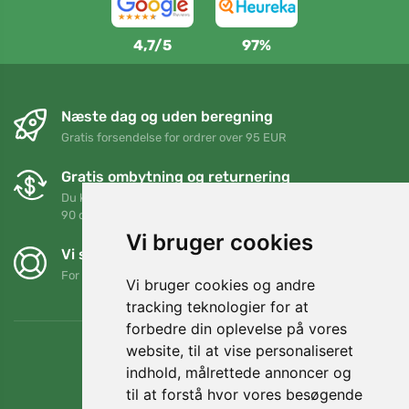
4,7/5
97%
Næste dag og uden beregning
Gratis forsendelse for ordrer over 95 EUR
Gratis ombytning og returnering
Du kan returnere eller bytte din ordre når som helst inden for
90 dage
Vi bruger cookies
Vi støtter Trees.org
For hver ordre planter vi et træ! Læs mere
Om os
.
Vi bruger cookies og andre
tracking teknologier for at
forbedre din oplevelse på vores
website, til at vise personaliseret
indhold, målrettede annoncer og
til at forstå hvor vores besøgende