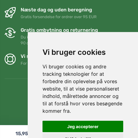
Næste dag og uden beregning
Gratis forsendelse for ordrer over 95 EUR
Gratis ombytning og returnering
Du kan returnere eller bytte din ordre når som helst inden for
90 dage
Vi bruger cookies
Vi støtter Trees.org
For hver ordre planter vi et træ! Læs mere
Om os
.
Vi bruger cookies og andre
tracking teknologier for at
forbedre din oplevelse på vores
website, til at vise personaliseret
indhold, målrettede annoncer og
til at forstå hvor vores besøgende
kommer fra.
Jeg accepterer
15,95
€
Læg i indkøbskurven