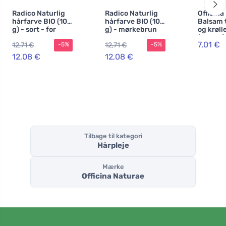
Radico Naturlig
Radico Naturlig
Officina
hårfarve BIO (100
hårfarve BIO (100
Balsam t
g) - sort - for
g) - mørkebrun
og krøll
sundhed, glans
(150 ml)
7,01 €
12,71 €
12,71 €
-5%
-5%
og styrke
12,08 €
12,08 €
Tilbage til kategori
Hårpleje
Mærke
Officina Naturae