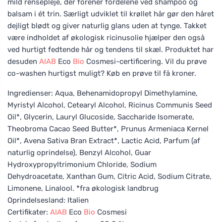
mild rensepleje, der forener fordelene ved shampoo og
balsam i ét trin. Særligt udviklet til krøllet hår gør den håret
dejligt blødt og giver naturlig glans uden at tynge. Takket
være indholdet af økologisk ricinusolie hjælper den også
ved hurtigt fedtende hår og tendens til skæl. Produktet har
desuden
AIAB
Eco
Bio
Cosmesi-certificering. Vil du prøve
co-washen hurtigst muligt? Køb en prøve til få kroner.
Ingredienser: Aqua, Behenamidopropyl Dimethylamine,
Myristyl Alcohol, Cetearyl Alcohol, Ricinus Communis Seed
Oil*, Glycerin, Lauryl Glucoside, Saccharide Isomerate,
Theobroma Cacao Seed Butter*, Prunus Armeniaca Kernel
Oil*, Avena Sativa Bran Extract*, Lactic Acid, Parfum (af
naturlig oprindelse), Benzyl Alcohol, Guar
Hydroxypropyltrimonium Chloride, Sodium
Dehydroacetate, Xanthan Gum, Citric Acid, Sodium Citrate,
Limonene, Linalool. *fra økologisk landbrug
Oprindelsesland: Italien
Certifikater:
AIAB
Eco
Bio
Cosmesi