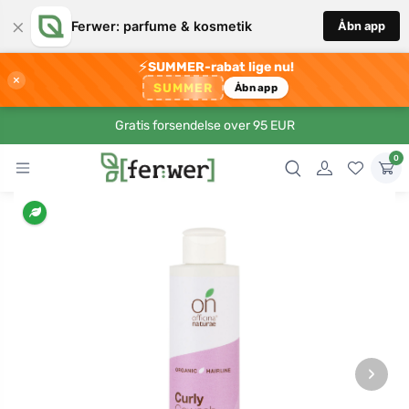
×
Ferwer: parfume & kosmetik
Åbn app
⚡
SUMMER-rabat lige nu!
×
SUMMER
Åbn app
Gratis forsendelse over 95 EUR
0
›