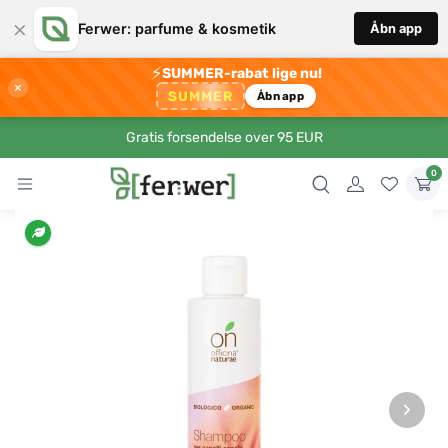
×
Ferwer: parfume & kosmetik
Åbn app
⚡
SUMMER-rabat lige nu!
×
SUMMER
Åbn app
Gratis forsendelse over 95 EUR
0
›