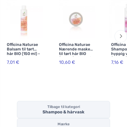
Officina Naturae
Officina Naturae
Officina
Balsam til tørt
Nærende maske
Shampoo
hår BIO (150 ml) -
til tørt hår BIO
hyppig 
ideel til spaltede
(150 ml) - ideel til
(200 ml
7,01 €
10,60 €
7,16 €
spidser
spaltede spidser
Tilbage til kategori
Shampoo & hårvask
Mærke