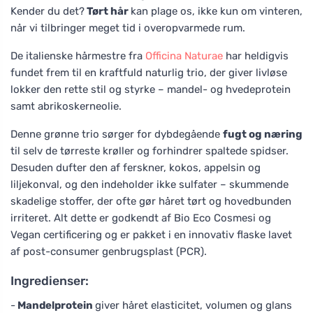
Kender du det?
Tørt hår
kan plage os, ikke kun om vinteren,
når vi tilbringer meget tid i overopvarmede rum.
De italienske hårmestre fra
Officina Naturae
har heldigvis
fundet frem til en kraftfuld naturlig trio, der giver livløse
lokker den rette stil og styrke – mandel- og hvedeprotein
samt abrikoskerneolie.
Denne grønne trio sørger for dybdegående
fugt og næring
til selv de tørreste krøller og forhindrer spaltede spidser.
Desuden dufter den af ferskner, kokos, appelsin og
liljekonval, og den indeholder ikke sulfater – skummende
skadelige stoffer, der ofte gør håret tørt og hovedbunden
irriteret. Alt dette er godkendt af Bio Eco Cosmesi og
Vegan certificering og er pakket i en innovativ flaske lavet
af post-consumer genbrugsplast (PCR).
Ingredienser:
-
Mandelprotein
giver håret elasticitet, volumen og glans