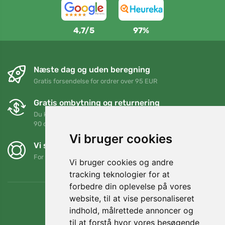
4,7/5
97%
Næste dag og uden beregning
Gratis forsendelse for ordrer over 95 EUR
Gratis ombytning og returnering
Du kan returnere eller bytte din ordre når som helst inden for
90 dage
Vi bruger cookies
Vi støtter Trees.org
For hver ordre planter vi et træ! Læs mere
Om os
.
Vi bruger cookies og andre
tracking teknologier for at
forbedre din oplevelse på vores
website, til at vise personaliseret
indhold, målrettede annoncer og
til at forstå hvor vores besøgende