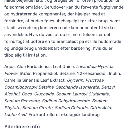
milde plejende natur, og bruges derfor ofte i produkter til
følsomme områder. Derudover kan du forvente fugtgivende
og hydraterende komponenter, der hjælper med at
forhindre, at huden føles ubehageligt tør efter brug, samt
stabiliserende og konserverende komponenter til sikker
anvendelse. Hvis du ved, at du er mere følsom, er det
fornuftigt at udføre en tolerancetest på et lille hudområde
og undgå brug umiddelbart efter barbering, hvis du er
tilbøjelig til irritation.
Aqua, Aloe Barbadensis Leaf Juice
, Lavandula Hybrida
Flower Water
, Propanediol, Betaine, 1,2-Hexanediol, Inulin,
Camellia Sinensis Leaf Extract
, Glycerin, Fructose,
Cocamidopropyl Betaine, Saccharide Isomerate, Benzyl
Alcohol, Coco-Glucoside, Sodium Lauroyl Glutamate,
Sodium Benzoate, Sodium Dehydroacetate, Sodium
Phytate, Sodium Citrate, Sodium Chloride, Citric Acid,
Lactic Acid.
Fra kontrolleret økologisk landbrug
Yderligere info