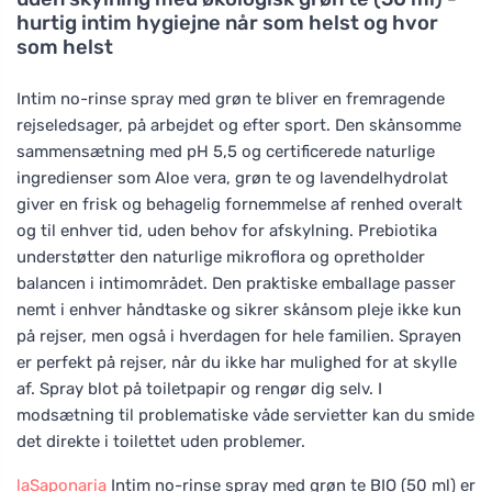
hurtig intim hygiejne når som helst og hvor
som helst
Intim no-rinse spray med grøn te bliver en fremragende
rejseledsager, på arbejdet og efter sport. Den skånsomme
sammensætning med pH 5,5 og certificerede naturlige
ingredienser som Aloe vera, grøn te og lavendelhydrolat
giver en frisk og behagelig fornemmelse af renhed overalt
og til enhver tid, uden behov for afskylning. Prebiotika
understøtter den naturlige mikroflora og opretholder
balancen i intimområdet. Den praktiske emballage passer
nemt i enhver håndtaske og sikrer skånsom pleje ikke kun
på rejser, men også i hverdagen for hele familien. Sprayen
er perfekt på rejser, når du ikke har mulighed for at skylle
af. Spray blot på toiletpapir og rengør dig selv. I
modsætning til problematiske våde servietter kan du smide
det direkte i toilettet uden problemer.
laSaponaria
Intim no-rinse spray med grøn te BIO (50 ml) er