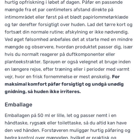
hurtig opfriskning i løbet af dagen. Påfør en passende
mængde fra et par centimeters afstand direkte på
intimområdet eller først på et blødt papirlommetørklæde
og tør derefter forsigtigt over huden. Lad det tørre kort og
fortsæt din normale rutine; afskylning er ikke nødvendig.
Ved øget følsomhed anbefales det at starte med en mindre
mængde og observere, hvordan produktet passer dig, især
hvis du normalt reagerer på duftkomponenter eller
planteekstrakter. Sprayen er også velegnet at bruge inden
en længere rejse, efter træning eller i perioder med varmt
vejr, hvor en frisk fornemmelse er mest ønskelig.
For
maksimal komfort påfør forsigtigt og undgå unødig
gnidning, så huden ikke irriteres.
Emballage
Emballagen på 50 ml er lille, let og passer nemt i en
håndtaske, rygsæk eller toilettaske, så du altid kan have
den ved hånden. Forstøveren muliggør hurtig påføring og
bedre kontrol over mængden, hvilket er praktisk og