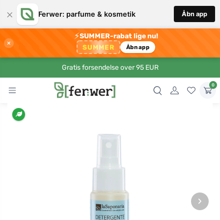
×
Ferwer: parfume & kosmetik
Åbn app
⚡
SUMMER-rabat lige nu!
×
SUMMER
Åbn app
Gratis forsendelse over 95 EUR
0
›