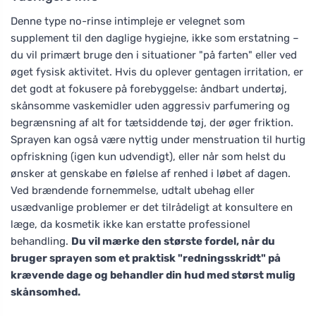
Denne type no-rinse intimpleje er velegnet som
supplement til den daglige hygiejne, ikke som erstatning –
du vil primært bruge den i situationer "på farten" eller ved
øget fysisk aktivitet. Hvis du oplever gentagen irritation, er
det godt at fokusere på forebyggelse: åndbart undertøj,
skånsomme vaskemidler uden aggressiv parfumering og
begrænsning af alt for tætsiddende tøj, der øger friktion.
Sprayen kan også være nyttig under menstruation til hurtig
opfriskning (igen kun udvendigt), eller når som helst du
ønsker at genskabe en følelse af renhed i løbet af dagen.
Ved brændende fornemmelse, udtalt ubehag eller
usædvanlige problemer er det tilrådeligt at konsultere en
læge, da kosmetik ikke kan erstatte professionel
behandling.
Du vil mærke den største fordel, når du
bruger sprayen som et praktisk "redningsskridt" på
krævende dage og behandler din hud med størst mulig
skånsomhed.