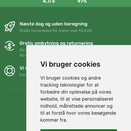
4,7/5
97%
Næste dag og uden beregning
Gratis forsendelse for ordrer over 95 EUR
Gratis ombytning og returnering
Du kan returnere eller bytte din ordre når som helst inden for
90 dage
Vi bruger cookies
Vi støtter Trees.org
For hver ordre planter vi et træ! Læs mere
Om os
.
Vi bruger cookies og andre
tracking teknologier for at
forbedre din oplevelse på vores
website, til at vise personaliseret
indhold, målrettede annoncer og
til at forstå hvor vores besøgende
kommer fra.