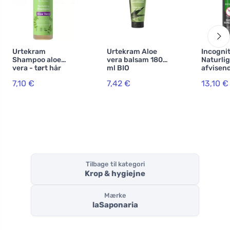
Urtekram
Urtekram Aloe
Incogni
Shampoo aloe
vera balsam 180
Naturlig
vera - tørt hår
ml BIO
afvisen
250ml BIO, VEG
100 ml 
7,10 €
7,42 €
13,10 €
beskytt
alle ins
Tilbage til kategori
Krop & hygiejne
Mærke
laSaponaria