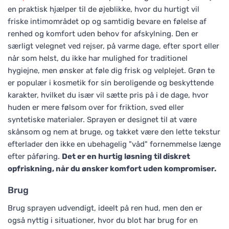
en praktisk hjælper til de øjeblikke, hvor du hurtigt vil
friske intimområdet op og samtidig bevare en følelse af
renhed og komfort uden behov for afskylning. Den er
særligt velegnet ved rejser, på varme dage, efter sport eller
når som helst, du ikke har mulighed for traditionel
hygiejne, men ønsker at føle dig frisk og velplejet. Grøn te
er populær i kosmetik for sin beroligende og beskyttende
karakter, hvilket du især vil sætte pris på i de dage, hvor
huden er mere følsom over for friktion, sved eller
syntetiske materialer. Sprayen er designet til at være
skånsom og nem at bruge, og takket være den lette tekstur
efterlader den ikke en ubehagelig "våd" fornemmelse længe
efter påføring.
Det er en hurtig løsning til diskret
opfriskning, når du ønsker komfort uden kompromiser.
Brug
Brug sprayen udvendigt, ideelt på ren hud, men den er
også nyttig i situationer, hvor du blot har brug for en