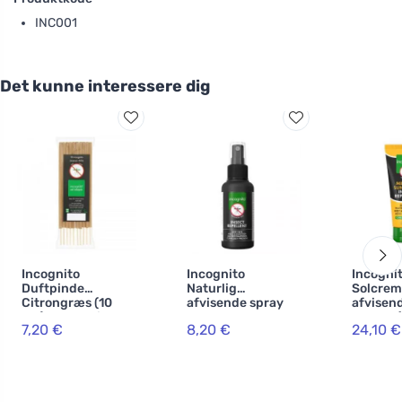
INC001
Det kunne interessere dig
Incognito
Incognito
Incogni
Duftpinde
Naturlig
Solcre
Citrongræs (10
afvisende spray
afvisend
stk) - lugter ikke
50 ml - 100%
SPF 30 (
7,20 €
8,20 €
24,10 €
til besværlige
beskyttelse mod
også vel
insekter
alle insekter
børn fra
månede