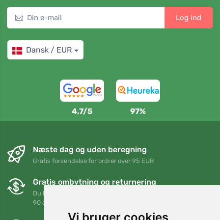
Log ind
Dansk / EUR
4,7/5
97%
Næste dag og uden beregning
Gratis forsendelse for ordrer over 95 EUR
Gratis ombytning og returnering
Du kan returnere eller bytte din ordre når som helst inden for
90 dage
Vi bruger cookies