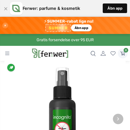
×
Ferwer: parfume & kosmetik
Åbn app
⚡
SUMMER-rabat lige nu!
×
SUMMER
Åbn app
Gratis forsendelse over 95 EUR
0
›