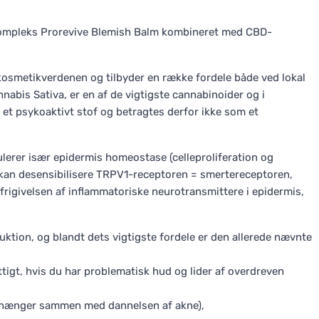
e kompleks Prorevive Blemish Balm kombineret med CBD-
osmetikverdenen og tilbyder en række fordele både ved lokal
nabis Sativa, er en af de vigtigste cannabinoider og i
et psykoaktivt stof og betragtes derfor ikke som et
ulerer især epidermis homeostase (celleproliferation og
 kan desensibilisere TRPV1-receptoren = smertereceptoren,
r frigivelsen af inflammatoriske neurotransmittere i epidermis,
uktion, og blandt dets vigtigste fordele er den allerede nævnte
tigt, hvis du har problematisk hud og lider af overdreven
en hænger sammen med dannelsen af akne),