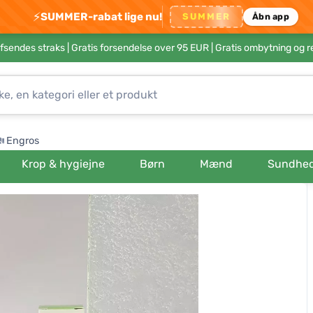
⚡
SUMMER-rabat lige nu!
SUMMER
Åbn app
afsendes straks |
Gratis forsendelse over 95 EUR
| Gratis ombytning og r
Engros
Krop & hygiejne
Børn
Mænd
Sundhe