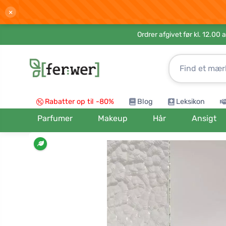
×
Ordrer afgivet før kl. 12.00 
Rabatter op til -80%
Blog
Leksikon
Parfumer
Makeup
Hår
Ansigt