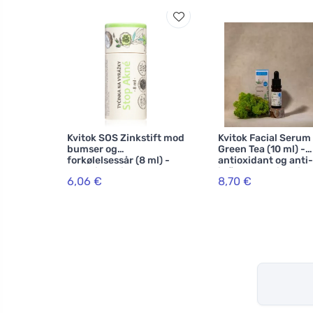
Kvitok SOS Zinkstift mod
Kvitok Facial Serum
bumser og
Green Tea (10 ml) -
forkølelsessår (8 ml) -
antioxidant og anti-
med zinkoxid
inflammatorisk virk
6,06 €
8,70 €