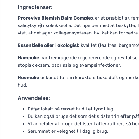
Ingredienser:
Prorevive Blemish Balm Complex
er et præbiotisk ferm
salicylsyre) i solsikkeolie. Det hjælper med at beskytte
vist, at det øger kollagensyntesen, hvilket kan forbedr
Essentielle olier i økologisk
kvalitet (tea tree, bergamo
Hampolie
har fremragende regenererende og revitalise
atopisk eksem, psoriasis og svampeinfektioner.
Neemolie
er kendt for sin karakteristiske duft og mørke
hud.
Anvendelse:
Påfør lokalt på renset hud i et tyndt lag.
Du kan også bruge det som det sidste trin efter på
Vi anbefaler at bruge det især i aftenrutinen, så hu
Serummet er velegnet til daglig brug.