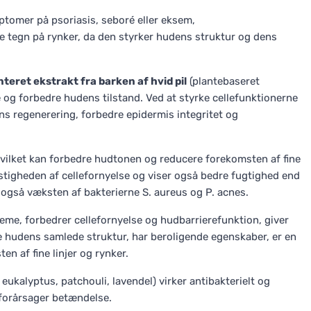
ptomer på psoriasis, seboré eller eksem,
te tegn på rynker, da den styrker hudens struktur og dens
teret ekstrakt fra barken af hvid pil
(plantebaseret
te og forbedre hudens tilstand. Ved at styrke cellefunktionerne
ns regenerering, forbedre epidermis integritet og
hvilket kan forbedre hudtonen og reducere forekomsten af fine
astigheden af cellefornyelse og viser også bedre fugtighed end
 også væksten af bakterierne S. aureus og P. acnes.
creme, forbedrer cellefornyelse og hudbarrierefunktion, giver
 hudens samlede struktur, har beroligende egenskaber, er en
n af fine linjer og rynker.
, eukalyptus, patchouli, lavendel) virker antibakterielt og
forårsager betændelse.