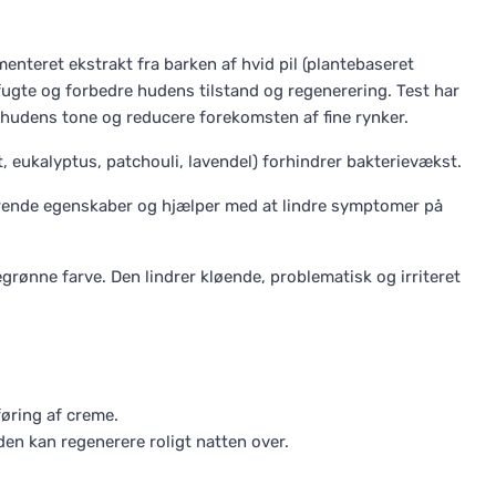
enteret ekstrakt fra barken af hvid pil (plantebaseret
, fugte og forbedre hudens tilstand og regenerering. Test har
e hudens tone og reducere forekomsten af fine rynker.
t, eukalyptus, patchouli, lavendel) forhindrer bakterievækst.
rende egenskaber og hjælper med at lindre symptomer på
grønne farve. Den lindrer kløende, problematisk og irriteret
føring af creme.
den kan regenerere roligt natten over.