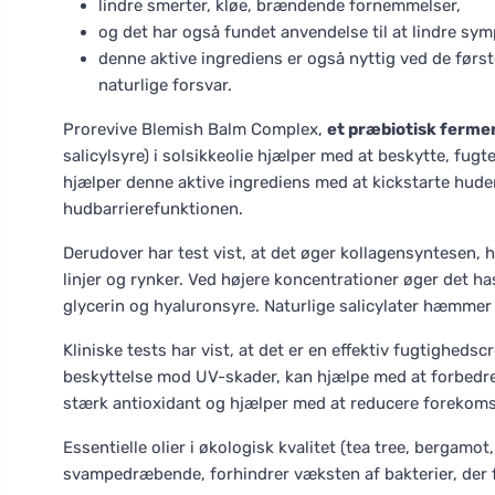
lindre smerter, kløe, brændende fornemmelser,
og det har også fundet anvendelse til at lindre sym
denne aktive ingrediens er også nyttig ved de førs
naturlige forsvar.
Prorevive Blemish Balm Complex,
et præbiotisk fermen
salicylsyre) i solsikkeolie hjælper med at beskytte, fug
hjælper denne aktive ingrediens med at kickstarte hude
hudbarrierefunktionen.
Derudover har test vist, at det øger kollagensyntesen, 
linjer og rynker. Ved højere koncentrationer øger det h
glycerin og hyaluronsyre. Naturlige salicylater hæmmer
Kliniske tests har vist, at det er en effektiv fugtigheds
beskyttelse mod UV-skader, kan hjælpe med at forbedre
stærk antioxidant og hjælper med at reducere forekomste
Essentielle olier i økologisk kvalitet (tea tree, bergamot
svampedræbende, forhindrer væksten af bakterier, der 