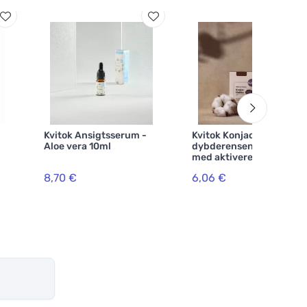
Kvitok Ansigtsserum -
Kvitok Konjac
Aloe vera 10ml
dybderensende svamp
med aktiveret sort kul
8,70 €
6,06 €