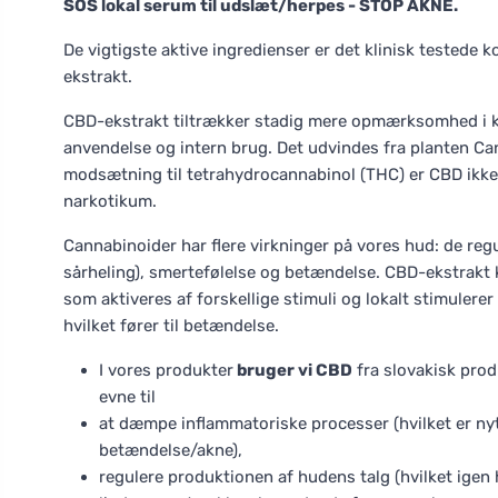
SOS lokal serum til udslæt/herpes - STOP AKNE.
De vigtigste aktive ingredienser er det klinisk tested
ekstrakt.
CBD-ekstrakt tiltrækker stadig mere opmærksomhed i k
anvendelse og intern brug. Det udvindes fra planten Can
modsætning til tetrahydrocannabinol (THC) er CBD ikke 
narkotikum.
Cannabinoider har flere virkninger på vores hud: de reg
sårheling), smertefølelse og betændelse. CBD-ekstrakt
som aktiveres af forskellige stimuli og lokalt stimulere
hvilket fører til betændelse.
I vores produkter
bruger vi CBD
fra slovakisk prod
evne til
at dæmpe inflammatoriske processer (hvilket er nyt
betændelse/akne),
regulere produktionen af hudens talg (hvilket ig