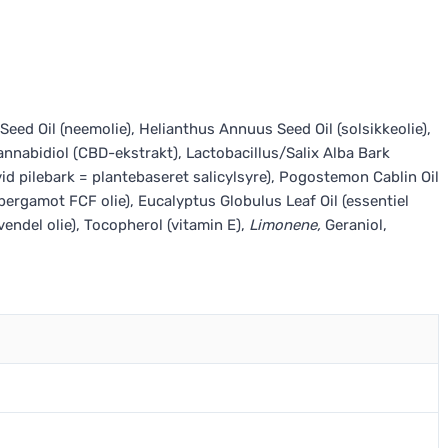
Seed Oil (neemolie), Helianthus Annuus Seed Oil (solsikkeolie),
 Cannabidiol (CBD-ekstrakt), Lactobacillus/Salix Alba Bark
id pilebark = plantebaseret salicylsyre), Pogostemon Cablin Oil
l bergamot FCF olie), Eucalyptus Globulus Leaf Oil (essentiel
vendel olie), Tocopherol (vitamin E),
Limonene,
Geraniol,