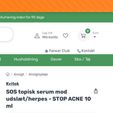
eturnering inden for 90 dage
0
Log ind
Kurv
Min konto
Ferwer Club
Kontakt
d
Husholdning
Gaver
Sko / Tøj
/
Ansigt
/
Ansigtspleje
Kvitok
SOS topisk serum mod
udslæt/herpes - STOP ACNE 10
ml