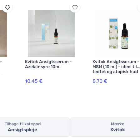
 -
Kvitok Ansigtsserum -
Kvitok Ansigtsserum -
Azelainsyre 10ml
MSM (10 ml) - ideel til
fedtet og atopisk hud
ning
10,45 €
8,70 €
Tilbage til kategori
Mærke
Ansigtspleje
Kvitok