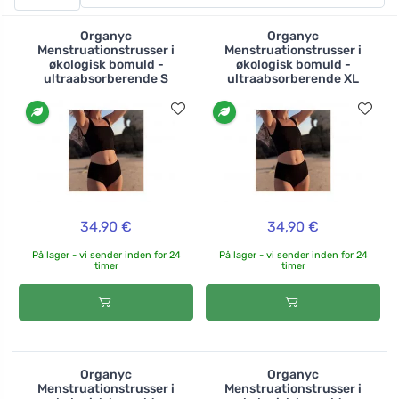
bredt udvalg af snit og farver. Du kan f.eks. vælge
mellem røde trusser, blondetrusser eller behagelige
Organyc
Organyc
højtaljede trusser til lette, mellemlange og kraftige
Menstruationstrusser i
Menstruationstrusser i
økologisk bomuld -
økologisk bomuld -
menstruationer. Plejen af trusserne er altid den samme
ultraabsorberende S
ultraabsorberende XL
- efter brug vasker du dem i koldt vand i hånden,
derefter kommer du dem i en almindelig vaskemaskine
og lader dem tørre frit.
34,90 €
34,90 €
På lager - vi sender inden for 24
På lager - vi sender inden for 24
timer
timer
Organyc
Organyc
Menstruationstrusser i
Menstruationstrusser i