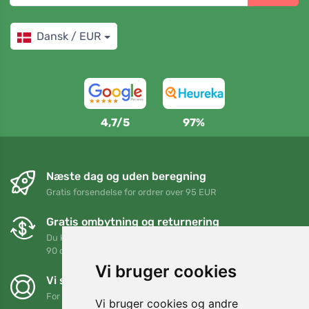
Dansk / EUR
4,7/5
97%
Næste dag og uden beregning
Gratis forsendelse for ordrer over 95 EUR
Gratis ombytning og returnering
Du kan returnere eller bytte din ordre når som helst inden for
90 dage
Vi bruger cookies
Vi støtter Trees.org
For hver ordre planter vi et træ! Læs mere
Om os
.
Vi bruger cookies og andre