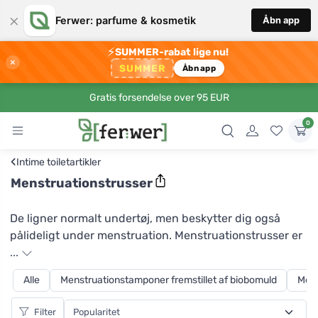
×
Ferwer: parfume & kosmetik
Åbn app
⚡
SUMMER-rabat lige nu!
×
SUMMER
Åbn app
Gratis forsendelse over 95 EUR
0
‹
Intime toiletartikler
Menstruationstrusser
De ligner normalt undertøj, men beskytter dig også
pålideligt under menstruation. Menstruationstrusser er
løsningen for alle kvinder og piger, der søger pålidelig
...
beskyttelse, nem håndtering, behagelige materialer og
Alle
Menstruationstamponer fremstillet af biobomuld
Mens
et flot design. Menstruationstrusser er ikke længere
bare sorte højtaljede trusser. Hos Ferwer finder du et
Filter