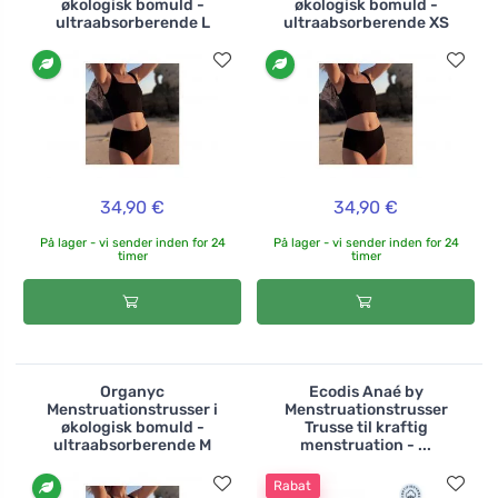
økologisk bomuld -
økologisk bomuld -
ultraabsorberende L
ultraabsorberende XS
34,90 €
34,90 €
På lager - vi sender inden for 24
På lager - vi sender inden for 24
timer
timer
Organyc
Ecodis Anaé by
Menstruationstrusser i
Menstruationstrusser
økologisk bomuld -
Trusse til kraftig
ultraabsorberende M
menstruation - ...
Rabat