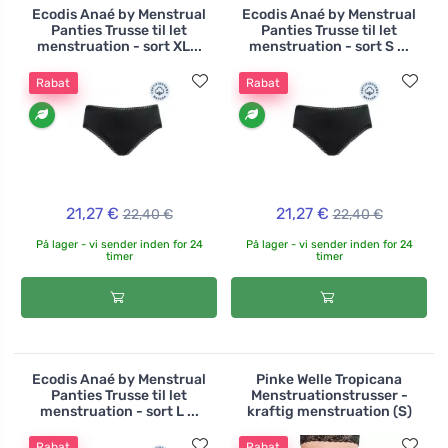
Ecodis Anaé by Menstrual
Ecodis Anaé by Menstrual
Panties Trusse til let
Panties Trusse til let
menstruation - sort XL...
menstruation - sort S ...
Rabat
Rabat
21,27 €
21,27 €
22,40 €
22,40 €
På lager - vi sender inden for 24
På lager - vi sender inden for 24
timer
timer
Ecodis Anaé by Menstrual
Pinke Welle Tropicana
Panties Trusse til let
Menstruationstrusser -
menstruation - sort L ...
kraftig menstruation (S)
Rabat
Rabat