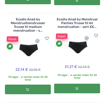
Ecodis Anaé by
Ecodis Anaé by Menstrual
Menstruationstrusser
Panties Trusse til let
Trusse til medium
menstruation - sort XX...
menstruation - s...
Rabat
Rabat
21,27 €
22,40 €
22,14 €
23,30 €
På lager - vi sender inden for 24
På lager - vi sender inden for 24
timer
timer