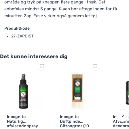
område og tryk på knappen flere gange i træk. Det
anbefales mindst 5 gange. Kløen bør aftage inden for få
minutter. Zap-Ease virker også gennem let tøj.
Produktkode
27-ZAPDIST
Det kunne interessere dig
Incognito
Incognito
Incogni
Naturlig
Duftpinde
Afvisend
afvisende spray
Citrongræs (10
deodora