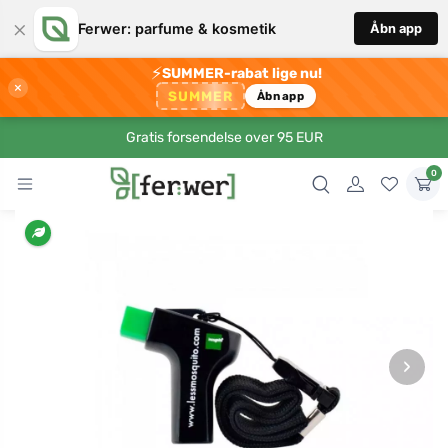
×
Ferwer: parfume & kosmetik
Åbn app
⚡
SUMMER-rabat lige nu!
×
SUMMER
Åbn app
Gratis forsendelse over 95 EUR
0
›