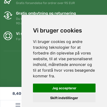
Gratis forsendelse for ordrer over 95 EUR
Gratis ombytning og returnering
Du kan returnere eller bytte din ordre når som helst inden for
90 dage
Vi bruger cookies
Vi støtter Trees.org
For hver ordre planter vi et træ! Læs mere
Om os
.
Vi bruger cookies og andre
tracking teknologier for at
forbedre din oplevelse på vores
website, til at vise personaliseret
indhold, målrettede annoncer og
til at forstå hvor vores besøgende
kommer fra.
Jeg accepterer
8,40
€
Læg i indkøbskurven
Skift indstillinger
© Topshelf s.r.o. Alle rettigheder forbeholdes.