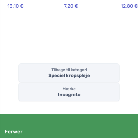
100 ml - 100%
stk) - lugter ikke
ml) - m
13,10 €
7,20 €
12,80 €
beskyttelse mod
til besværlige
behagel
alle insekter
insekter
citrusdu
Tilbage til kategori
Speciel kropspleje
Mærke
Incognito
Ferwer