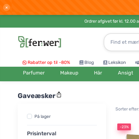
×
Ordrer afgivet før kl. 12.00 
Rabatter op til -80%
Blog
Leksikon
Parfumer
Makeup
Hår
Ansigt
Gaveæsker
Sorter efter
På lager
-23%
Prisinterval