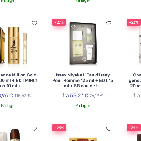
På lager
På lager
-27%
-23%
anne Million Gold
Issey Miyake L'Eau d'Issey
Cha
00 ml + EDT MINI 1
Pour Homme 125 ml + EDT 15
genop
ion 10 ml + ...
ml + SG eau de t...
20 ml
,96 €
fra
55,27 €
fr
115,63 €
76,13 €
På lager
På lager
-23%
-34%