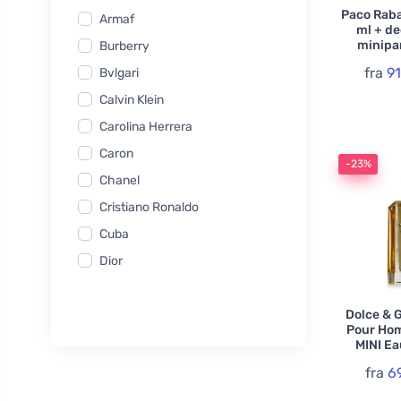
Paco Rab
Armaf
ml + de
minipa
Burberry
fra
91
Bvlgari
Calvin Klein
Carolina Herrera
Caron
-23%
Chanel
Cristiano Ronaldo
Cuba
Dior
Dolce & Gabbana
Dolce & 
Dsquared2
Pour Ho
Giorgio Armani
MINI Ea
Givenchy
fra
6
Gucci