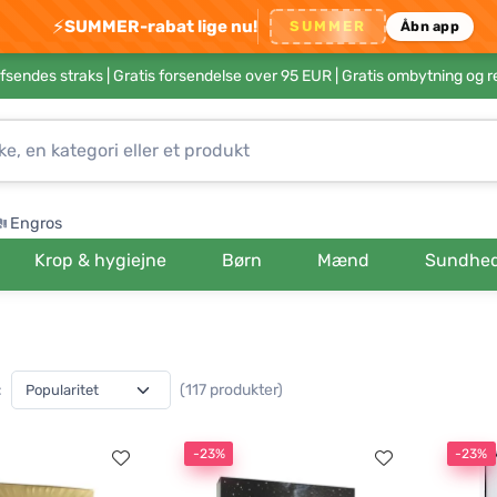
⚡
SUMMER-rabat lige nu!
SUMMER
Åbn app
afsendes straks |
Gratis forsendelse over 95 EUR
| Gratis ombytning og r
Engros
Krop & hygiejne
Børn
Mænd
Sundhe
:
(117 produkter)
-23%
-23%