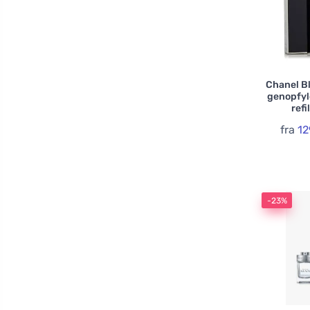
Chanel B
genopfyl
refi
fra
12
-23%