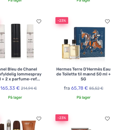
På lager
På lager
-23%
nel Bleu de Chanel
Hermes Terre D'Hermès Eau
fyldelig lommespray
de Toilette til mænd 50 ml +
 + 2 x parfume-ref...
SG
a
165,33 €
fra
65,78 €
214,94 €
85,52 €
På lager
På lager
-23%