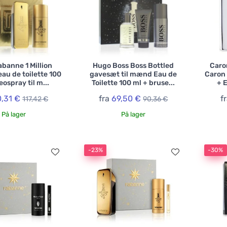
banne 1 Million
Hugo Boss Boss Bottled
Caro
au de toilette 100
gavesæt til mænd Eau de
Caron 
eospray til m...
Toilette 100 ml + bruse...
+ E
0,31 €
fra
69,50 €
f
117,42 €
90,36 €
På lager
På lager
-23%
-30%