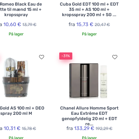
 Romeo Black Eau de
Cuba Gold EDT 100 ml + EDT
ette til mænd 15 ml +
35 ml + AS 100 ml +
kropsspray
kropsspray 200 ml + SG ...
ra
10,60 €
fra
15,73 €
13,79 €
20,47 €
På lager
På lager
-31%
Gold AS 100 ml + DEO
Chanel Allure Homme Sport
spray 200 ml M
Eau Extrême EDT
genopfyldelig 20 ml + EDT
re...
ra
10,31 €
fra
133,29 €
15,78 €
192,29 €
På lager
På lager