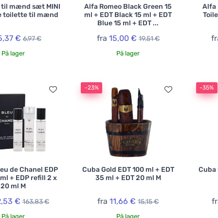
 til mænd sæt MINI
Alfa Romeo Black Green 15
Alfa
e toilette til mænd
ml + EDT Black 15 ml + EDT
Toil
Blue 15 ml + EDT ...
5,37 €
fra
15,00 €
f
6,97 €
19,51 €
På lager
På lager
-23%
-35%
leu de Chanel EDP
Cuba Gold EDT 100 ml + EDT
Cuba 
ml + EDP refill 2 x
35 ml + EDT 20 ml M
20 ml M
2,53 €
fra
11,66 €
f
163,83 €
15,15 €
På lager
På lager