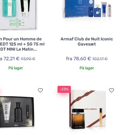
n Pour un Homme de
Armaf Club de Nuit Iconic
EDT 125 ml + SG 75 ml
Gavesæt
DT MINI Le Matin...
ra
72,21 €
fra
78,60 €
93,90 €
102,17 €
På lager
På lager
-23%