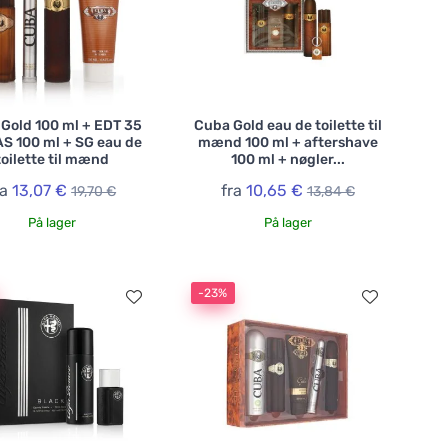
Gold 100 ml + EDT 35
Cuba Gold eau de toilette til
AS 100 ml + SG eau de
mænd 100 ml + aftershave
toilette til mænd
100 ml + nøgler...
ra
13,07 €
fra
10,65 €
19,70 €
13,84 €
På lager
På lager
-23%