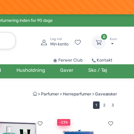
eturnering inden for 90 dage
0
Log ind
Kurv
Min konto
Ferwer Club
Kontakt
d
Husholdning
Gaver
Sko / Tøj
>
Parfumer
>
Herreparfumer
>
Gaveæsker
1
2
3
-23%