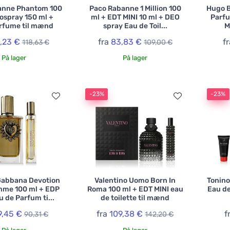
anne Phantom 100
Paco Rabanne 1 Million 100
Hugo B
ospray 150 ml +
ml + EDT MINI 10 ml + DEO
Parfu
rfume til mænd
spray Eau de Toil...
M
,23 €
fra
83,83 €
f
118,63 €
109,00 €
På lager
På lager
-23%
-23%
Gabbana Devotion
Valentino Uomo Born In
Tonino
mme 100 ml + EDP
Roma 100 ml + EDT MINI eau
Eau de
u de Parfum ti...
de toilette til mænd
9,45 €
fra
109,38 €
f
90,31 €
142,20 €