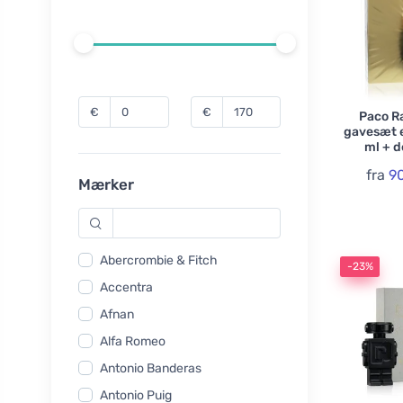
€
€
Paco Ra
gavesæt e
ml + d
fra
9
Mærker
Abercrombie & Fitch
-23%
Accentra
Afnan
Alfa Romeo
Antonio Banderas
Antonio Puig