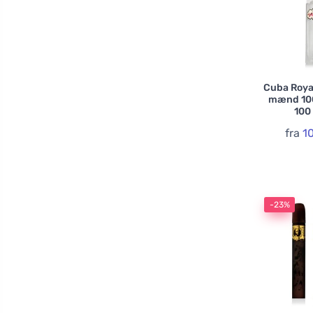
Salvatore Ferragamo
Sergio Tacchini
Tommy Hilfiger
Tonino Lamborghini
Cuba Royal
mænd 100
Valentino
100 
Versace
fra
1
-23%