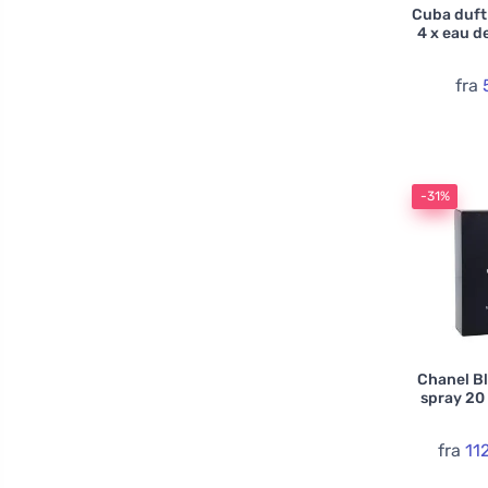
Cuba duft
4 x eau d
fra
-31%
Chanel B
spray 20 
fra
11