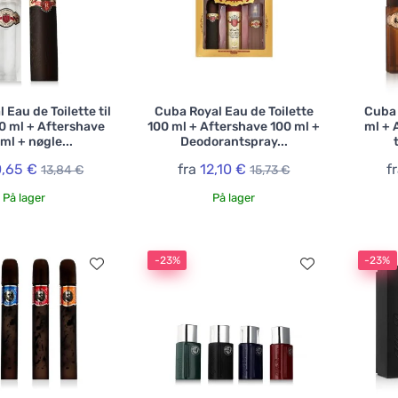
 Eau de Toilette til
Cuba Royal Eau de Toilette
Cuba 
 ml + Aftershave
100 ml + Aftershave 100 ml +
ml + 
ml + nøgle...
Deodorantspray...
0,65 €
fra
12,10 €
f
13,84 €
15,73 €
På lager
På lager
-23%
-23%