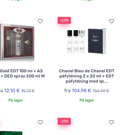
-23%
Gold EDT 100 ml + AS
Chanel Bleu de Chanel EDT
 + DEO spray 200 ml M
påfyldning 2 x 20 ml + EDT
påfyldning med sp...
ra
12,10 €
fra
104,98 €
15,73 €
136,49 €
På lager
På lager
-23%