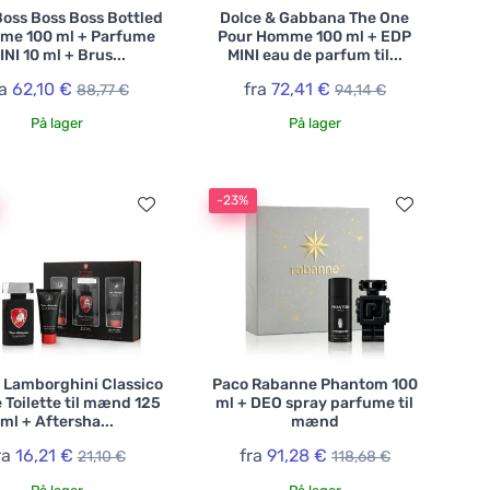
oss Boss Boss Bottled
Dolce & Gabbana The One
me 100 ml + Parfume
Pour Homme 100 ml + EDP
INI 10 ml + Brus...
MINI eau de parfum til...
ra
62,10 €
fra
72,41 €
88,77 €
94,14 €
På lager
På lager
-23%
 Lamborghini Classico
Paco Rabanne Phantom 100
 Toilette til mænd 125
ml + DEO spray parfume til
ml + Aftersha...
mænd
ra
16,21 €
fra
91,28 €
21,10 €
118,68 €