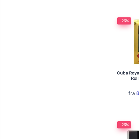
-23%
Cuba Roya
Rol
fra
8
-23%