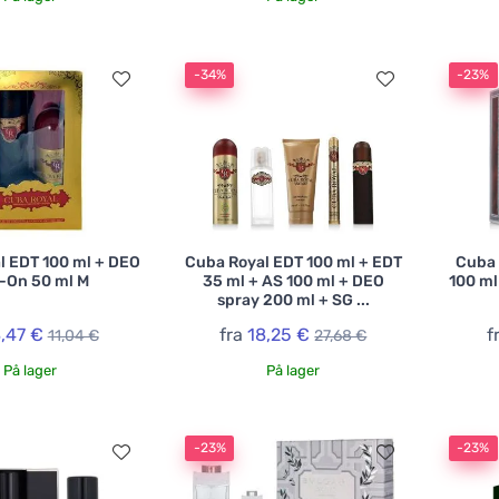
-34%
-23%
l EDT 100 ml + DEO
Cuba Royal EDT 100 ml + EDT
Cuba 
l-On 50 ml M
35 ml + AS 100 ml + DEO
100 ml
spray 200 ml + SG ...
,47 €
fra
18,25 €
f
11,04 €
27,68 €
På lager
På lager
-23%
-23%