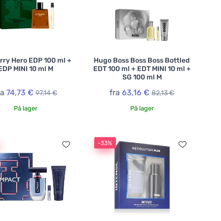
rry Hero EDP 100 ml +
Hugo Boss Boss Boss Bottled
EDP MINI 10 ml M
EDT 100 ml + EDT MINI 10 ml +
SG 100 ml M
ra
74,73 €
fra
63,16 €
97,14 €
82,13 €
På lager
På lager
-33%