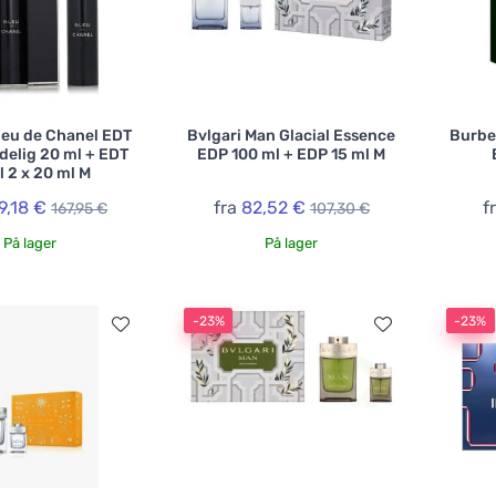
leu de Chanel EDT
Bvlgari Man Glacial Essence
Burbe
delig 20 ml + EDT
EDP 100 ml + EDP 15 ml M
ll 2 x 20 ml M
9,18 €
fra
82,52 €
f
167,95 €
107,30 €
På lager
På lager
-23%
-23%