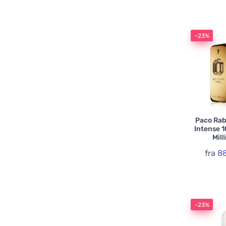
Guy Laroche
Hermes
-23%
Hugo Boss
Issey Miyake
Jean Paul Gaultier
Jil Sander
Mercedes-Benz
Montblanc
Paco Rab
Intense 1
Moschino
Mill
Paco Rabanne
fra
88
Panier Des Sens
Prada
Ralph Lauren
-23%
Revolution
Rochas