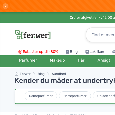
×
Ordrer afgivet før kl. 12.00 
Rabatter op til -80%
Blog
Leksikon
Parfumer
Makeup
Hår
Ansigt
Ferwer
Blog
Sundhed
Kender du måder at undertryk
Dameparfumer
Herreparfumer
Unisex par