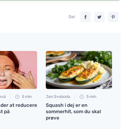
Del
ová
5 min
Jan Svoboda
5 min
åder at reducere
Squash i dej er en
st på
sommerhit, som du skal
prøve