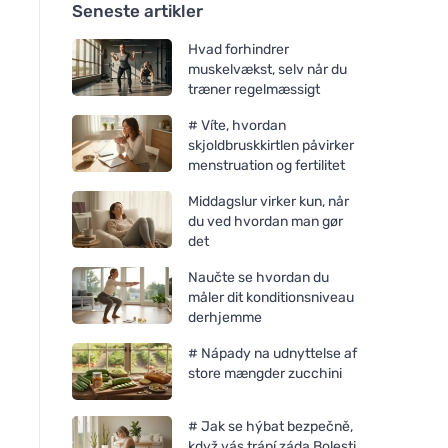
Seneste artikler
Hvad forhindrer
muskelvækst, selv når du
træner regelmæssigt
# Víte, hvordan
skjoldbruskkirtlen påvirker
menstruation og fertilitet
Middagslur virker kun, når
du ved hvordan man gør
det
Naučte se hvordan du
måler dit konditionsniveau
derhjemme
# Nápady na udnyttelse af
store mængder zucchini
# Jak se hýbat bezpečně,
když vás trápí záda Bolesti