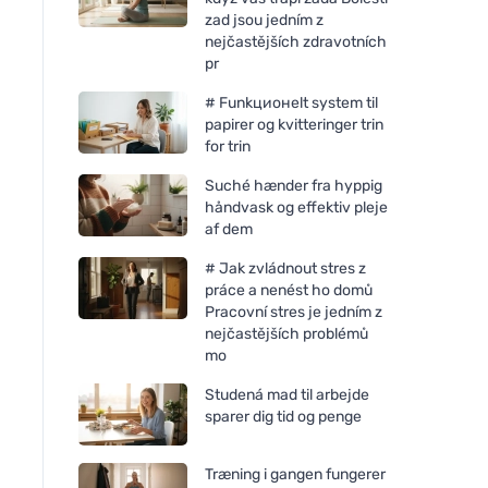
zad jsou jedním z
nejčastějších zdravotních
pr
# Funkционelt system til
papirer og kvitteringer trin
for trin
Suché hænder fra hyppig
håndvask og effektiv pleje
af dem
# Jak zvládnout stres z
práce a nenést ho domů
Pracovní stres je jedním z
nejčastějších problémů
mo
Studená mad til arbejde
sparer dig tid og penge
Træning i gangen fungerer