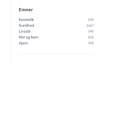
Emner
Kosmetik
268
Sundhed
2607
Livsstil
240
Mor og barn
208
Hjem
338
Chimpanzee Energibar -
Bombus Raw Protein
Cashew-karamel 55 g
Caramel 50g