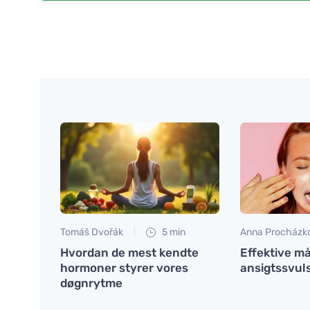
Tomáš Dvořák
5 min
Anna Procházk
Hvordan de mest kendte
Effektive m
hormoner styrer vores
ansigtssvul
døgnrytme