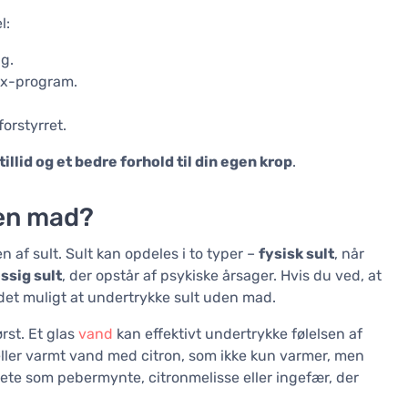
l:
g.
tox-program.
forstyrret.
tillid og et bedre forhold til din egen krop
.
den mad?
en af sult. Sult kan opdeles i to typer –
fysisk sult
, når
sig sult
, der opstår af psykiske årsager. Hvis du ved, at
r det muligt at undertrykke sult uden mad.
rst. Et glas
vand
kan effektivt undertrykke følelsen af
eller varmt vand med citron, som ikke kun varmer, men
tete som pebermynte, citronmelisse eller ingefær, der