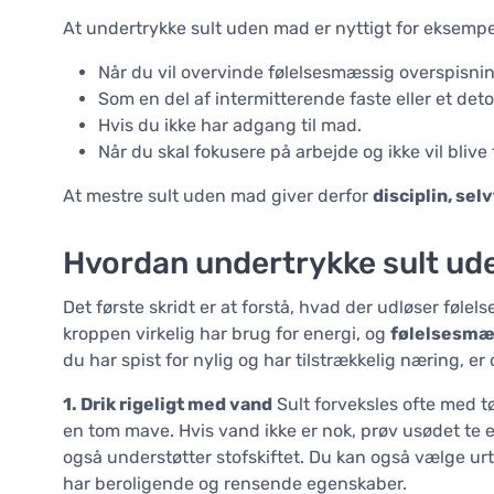
At undertrykke sult uden mad er nyttigt for eksempe
Når du vil overvinde følelsesmæssig overspisnin
Som en del af intermitterende faste eller et de
Hvis du ikke har adgang til mad.
Når du skal fokusere på arbejde og ikke vil blive 
At mestre sult uden mad giver derfor
disciplin, selv
Hvordan undertrykke sult u
Det første skridt er at forstå, hvad der udløser følels
kroppen virkelig har brug for energi, og
følelsesmæs
du har spist for nylig og har tilstrækkelig næring, e
1. Drik rigeligt med vand
Sult forveksles ofte med tø
en tom mave. Hvis vand ikke er nok, prøv usødet te 
også understøtter stofskiftet. Du kan også vælge ur
har beroligende og rensende egenskaber.