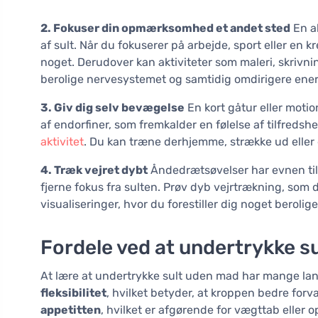
2. Fokuser din opmærksomhed et andet sted
En ak
af sult. Når du fokuserer på arbejde, sport eller en k
noget. Derudover kan aktiviteter som maleri, skrivni
berolige nervesystemet og samtidig omdirigere energi
3. Giv dig selv bevægelse
En kort gåtur eller motio
af endorfiner, som fremkalder en følelse af tilfredshe
aktivitet
. Du kan træne derhjemme, strække ud eller gå
4. Træk vejret dybt
Åndedrætsøvelser har evnen til
fjerne fokus fra sulten. Prøv dyb vejrtrækning, som
visualiseringer, hvor du forestiller dig noget beroli
Fordele ved at undertrykke s
At lære at undertrykke sult uden mad har mange lan
fleksibilitet
, hvilket betyder, at kroppen bedre forv
appetitten
, hvilket er afgørende for vægttab eller 