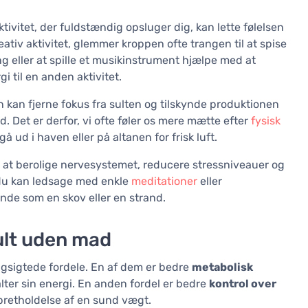
tivitet, der fuldstændig opsluger dig, kan lette følelsen
reativ aktivitet, glemmer kroppen ofte trangen til at spise
ng eller at spille et musikinstrument hjælpe med at
 til en anden aktivitet.
n kan fjerne fokus fra sulten og tilskynde produktionen
d. Det er derfor, vi ofte føler os mere mætte efter
fysisk
 ud i haven eller på altanen for frisk luft.
 at berolige nervesystemet, reducere stressniveauer og
 du kan ledsage med enkle
meditationer
eller
gende som en skov eller en strand.
ult uden mad
gsigtede fordele. En af dem er bedre
metabolisk
alter sin energi. En anden fordel er bedre
kontrol over
opretholdelse af en sund vægt.