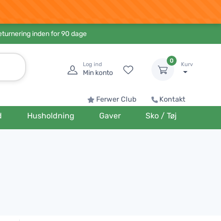
eturnering inden for 90 dage
0
Log ind
Kurv
Min konto
Ferwer Club
Kontakt
d
Husholdning
Gaver
Sko / Tøj