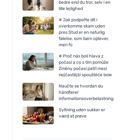
bedre end du tror, selv i en
lille lejlighed
# Jak podpořte dit i
overkomme skam uden
pres Stud er en naturlig
følelse, som børn oplever,
men fo
# Proč nás bolí hlava z
počasí a co s tím pomůže
Změny počasí patří mezi
nejčastější spouštěče bole
Naučte se hvordan du
håndterer
informationsoverbelastning
Syltning uden sukker er
værd at prøve