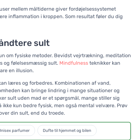
user mellem måltiderne giver fordøjelsessystemet
re inflammation i kroppen. Som resultat føler du dig
åndtere sult
un om fysiske metoder. Bevidst vejrtrækning, meditation
ss og følelsesmæssig sult.
Mindfulness
teknikker kan
re en illusion.
kan læres og forbedres. Kombinationen af vand,
mheden kan bringe lindring i mange situationer og
er sult uden mad er et spørgsmål, mange stiller sig
å ikke kun bedre fysisk, men også mental velvære. Prøv
 over din sult, end du troede.
Unisex parfumer
Dufte til hjemmet og bilen